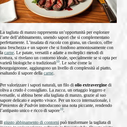
La tagliata di manzo rappresenta un’opportunità per esplorare
l’arte dell’abbinamento, unendo sapori che si complementano
perfettamente. L’insalata di
rucola
con grana, un classico, offre
una freschezza e un sapore che si fondono armoniosamente con
la
carne
. Le patate, versatili e adatte a molteplici metodi di
cottura, si rivelano un contorno ideale, specialmente se si opta per
10
varietà biologiche o tradizionali
. Le
salse
come la
bourguignonne, aggiungono un livello di complessità al piatto,
esaltando il sapore della
carne
.
Per valorizzare i sapori naturali, un filo di
olio extravergine
di
oliva a crudo è consigliato. La
zucca
, un ortaggio leggero e
versatile, si abbina bene alla tagliata di manzo, grazie al suo
sapore delicato e aspetto vivace. Per un tocco internazionale, i
Pimientos de Padrón
introducono una nota piccante, rendendo
10
l’antipasto unico e ricco di sapore
.
Il
giusto abbinamento di contorni
può trasformare la tagliata di