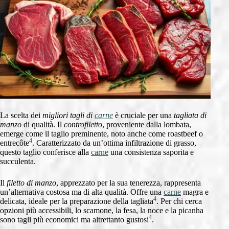
La scelta dei
migliori tagli di
carne
è cruciale per una
tagliata di
manzo
di qualità. Il
controfiletto
, proveniente dalla lombata,
emerge come il taglio preminente, noto anche come roastbeef o
4
entrecôte
. Caratterizzato da un’ottima infiltrazione di grasso,
questo taglio conferisce alla
carne
una consistenza saporita e
succulenta.
Il
filetto di manzo
, apprezzato per la sua tenerezza, rappresenta
un’alternativa costosa ma di alta qualità. Offre una
carne
magra e
4
delicata, ideale per la preparazione della tagliata
. Per chi cerca
opzioni più accessibili, lo scamone, la fesa, la noce e la picanha
4
sono tagli più economici ma altrettanto gustosi
.