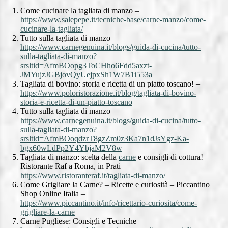
Come cucinare la tagliata di manzo –
https://www.salepepe.it/tecniche-base/carne-manzo/come-
cucinare-la-tagliata/
Tutto sulla tagliata di manzo –
https://www.carnegenuina.it/blogs/guida-di-cucina/tutto-
sulla-tagliata-di-manzo?
srsltid=AfmBOopg3ToCHho6Fdd5axzt-
JMYujzJGBjovQyUejpxSh1W7B1i553a
Tagliata di bovino: storia e ricetta di un piatto toscano! –
https://www.poloristorazione.it/blog/tagliata-di-bovino-
storia-e-ricetta-di-un-piatto-toscano
Tutto sulla tagliata di manzo –
https://www.carnegenuina.it/blogs/guida-di-cucina/tutto-
sulla-tagliata-di-manzo?
srsltid=AfmBOoqdzrT8gzZm0z3Ka7n1dJsYgz-Ka-
bgx60wLdPp2Y4YbjaM2V8w
Tagliata di manzo: scelta della
carne
e consigli di cottura! |
Ristorante Raf a Roma, in Prati –
https://www.ristoranteraf.it/tagliata-di-manzo/
Come Grigliare la Carne? – Ricette e curiosità – Piccantino
Shop Online Italia –
https://www.piccantino.it/info/ricettario-curiosita/come-
grigliare-la-carne
Carne Pugliese: Consigli e Tecniche –