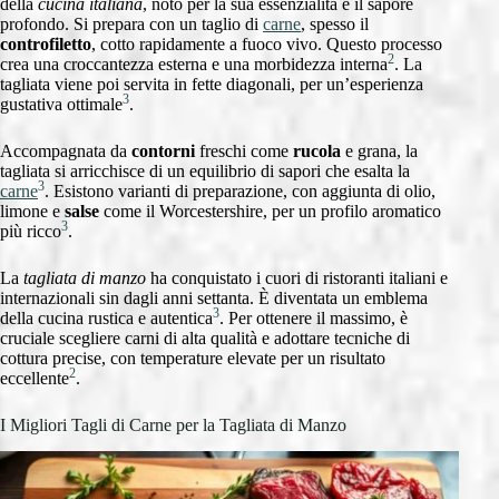
della
cucina italiana
, noto per la sua essenzialità e il sapore
profondo. Si prepara con un taglio di
carne
, spesso il
controfiletto
, cotto rapidamente a fuoco vivo. Questo processo
2
crea una croccantezza esterna e una morbidezza interna
. La
tagliata viene poi servita in fette diagonali, per un’esperienza
3
gustativa ottimale
.
Accompagnata da
contorni
freschi come
rucola
e grana, la
tagliata si arricchisce di un equilibrio di sapori che esalta la
3
carne
. Esistono varianti di preparazione, con aggiunta di olio,
limone e
salse
come il Worcestershire, per un profilo aromatico
3
più ricco
.
La
tagliata di manzo
ha conquistato i cuori di ristoranti italiani e
internazionali sin dagli anni settanta. È diventata un emblema
3
della cucina rustica e autentica
. Per ottenere il massimo, è
cruciale scegliere carni di alta qualità e adottare tecniche di
cottura precise, con temperature elevate per un risultato
2
eccellente
.
I Migliori Tagli di Carne per la Tagliata di Manzo