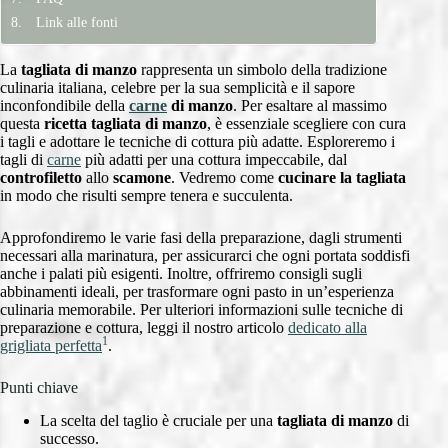
Link alle fonti
La
tagliata di manzo
rappresenta un simbolo della tradizione
culinaria italiana, celebre per la sua semplicità e il sapore
inconfondibile della
carne
di manzo
. Per esaltare al massimo
questa
ricetta tagliata di manzo
, è essenziale scegliere con cura
i tagli e adottare le tecniche di cottura più adatte. Esploreremo i
tagli di
carne
più adatti per una cottura impeccabile, dal
controfiletto
allo
scamone
. Vedremo come
cucinare la tagliata
in modo che risulti sempre tenera e succulenta.
Approfondiremo le varie fasi della preparazione, dagli strumenti
necessari alla marinatura, per assicurarci che ogni portata soddisfi
anche i palati più esigenti. Inoltre, offriremo consigli sugli
abbinamenti ideali, per trasformare ogni pasto in un’esperienza
culinaria memorabile. Per ulteriori informazioni sulle tecniche di
preparazione e cottura, leggi il nostro articolo
dedicato alla
1
grigliata perfetta
.
Punti chiave
La scelta del taglio è cruciale per una
tagliata di manzo
di
successo.