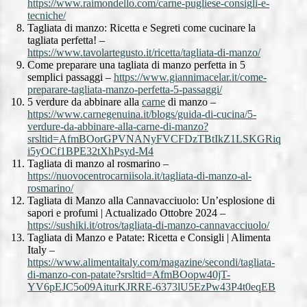
https://www.raimondello.com/carne-pugliese-consigli-e-
tecniche/
Tagliata di manzo: Ricetta e Segreti come cucinare la
tagliata perfetta! –
https://www.tavolartegusto.it/ricetta/tagliata-di-manzo/
Come preparare una tagliata di manzo perfetta in 5
semplici passaggi –
https://www.giannimacelar.it/come-
preparare-tagliata-manzo-perfetta-5-passaggi/
5 verdure da abbinare alla
carne
di manzo –
https://www.carnegenuina.it/blogs/guida-di-cucina/5-
verdure-da-abbinare-alla-carne-di-manzo?
srsltid=AfmBOorGPVNANyFVCFDzTBtIkZ1LSKGRiq
i5yOCf1BPE32tXhPsyd-M4
Tagliata di manzo al rosmarino –
https://nuovocentrocarniisola.it/tagliata-di-manzo-al-
rosmarino/
Tagliata di Manzo alla Cannavacciuolo: Un’esplosione di
sapori e profumi | Actualizado Ottobre 2024 –
https://sushiki.it/otros/tagliata-di-manzo-cannavacciuolo/
Tagliata di Manzo e Patate: Ricetta e Consigli | Alimenta
Italy –
https://www.alimentaitaly.com/magazine/secondi/tagliata-
di-manzo-con-patate?srsltid=AfmBOopw40jT-
YV6pEJC5o09AiturKJRRE-6373lU5EzPw43P4t0eqEB