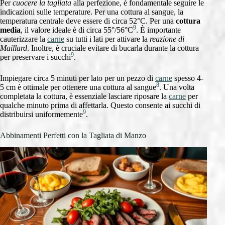
Per
cuocere la tagliata
alla perfezione, è fondamentale seguire le
indicazioni sulle temperature. Per una cottura al sangue, la
temperatura centrale deve essere di circa 52°C. Per una
cottura
9
media
, il valore ideale è di circa 55°/56°C
. È importante
cauterizzare la
carne
su tutti i lati per attivare la
reazione di
Maillard
. Inoltre, è cruciale evitare di bucarla durante la cottura
9
per preservare i succhi
.
Impiegare circa 5 minuti per lato per un pezzo di
carne
spesso 4-
8
5 cm è ottimale per ottenere una cottura al sangue
. Una volta
completata la cottura, è essenziale lasciare riposare la
carne
per
qualche minuto prima di affettarla. Questo consente ai succhi di
9
distribuirsi uniformemente
.
Abbinamenti Perfetti con la Tagliata di Manzo