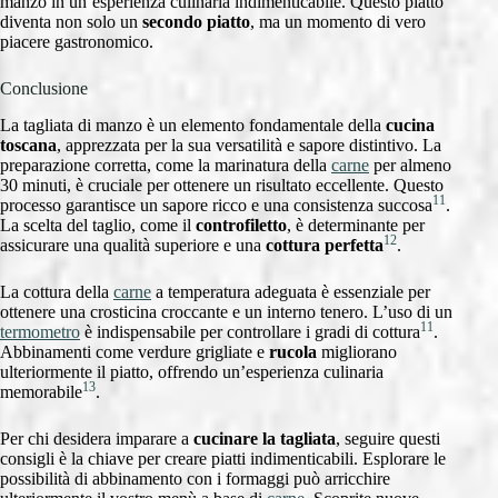
manzo in un’esperienza culinaria indimenticabile. Questo piatto
diventa non solo un
secondo piatto
, ma un momento di vero
piacere gastronomico.
Conclusione
La tagliata di manzo è un elemento fondamentale della
cucina
toscana
, apprezzata per la sua versatilità e sapore distintivo. La
preparazione corretta, come la marinatura della
carne
per almeno
30 minuti, è cruciale per ottenere un risultato eccellente. Questo
11
processo garantisce un sapore ricco e una consistenza succosa
.
La scelta del taglio, come il
controfiletto
, è determinante per
12
assicurare una qualità superiore e una
cottura perfetta
.
La cottura della
carne
a temperatura adeguata è essenziale per
ottenere una crosticina croccante e un interno tenero. L’uso di un
11
termometro
è indispensabile per controllare i gradi di cottura
.
Abbinamenti come verdure grigliate e
rucola
migliorano
ulteriormente il piatto, offrendo un’esperienza culinaria
13
memorabile
.
Per chi desidera imparare a
cucinare la tagliata
, seguire questi
consigli è la chiave per creare piatti indimenticabili. Esplorare le
possibilità di abbinamento con i formaggi può arricchire