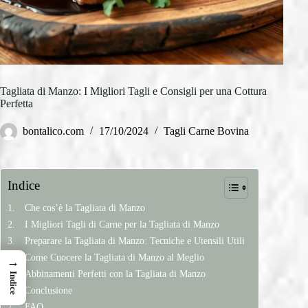
Tagliata di Manzo: I Migliori Tagli e Consigli per una Cottura
Perfetta
bontalico.com
17/10/2024
Tagli Carne Bovina
Indice
Che cos’è la Tagliata di Manzo
I Migliori Tagli di Carne per la Tagliata di Manzo
Preparare la Tagliata di Manzo: Tecniche e Utensili Utili
Come Cuocere la Tagliata di Manzo al Meglio
→
Abbinamenti Perfetti con la Tagliata di Manzo
Indice
Conclusione
FAQ