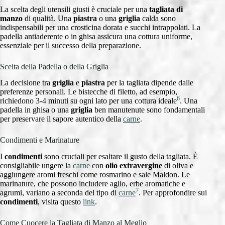
La scelta degli utensili giusti è cruciale per una
tagliata di
manzo
di qualità. Una
piastra
o una
griglia
calda sono
indispensabili per una crosticina dorata e succhi intrappolati. La
padella antiaderente o in ghisa assicura una cottura uniforme,
essenziale per il successo della preparazione.
Scelta della Padella o della Griglia
La decisione tra
griglia
e
piastra
per la tagliata dipende dalle
preferenze personali. Le bistecche di filetto, ad esempio,
6
richiedono 3-4 minuti su ogni lato per una cottura ideale
. Una
padella in ghisa o una
griglia
ben manutenute sono fondamentali
per preservare il sapore autentico della
carne
.
Condimenti e Marinature
I
condimenti
sono cruciali per esaltare il gusto della tagliata. È
consigliabile ungere la
carne
con
olio extravergine
di oliva e
aggiungere aromi freschi come rosmarino e sale Maldon. Le
marinature, che possono includere aglio, erbe aromatiche e
7
agrumi, variano a seconda del tipo di
carne
. Per approfondire sui
condimenti
, visita questo
link
.
Come Cuocere la Tagliata di Manzo al Meglio