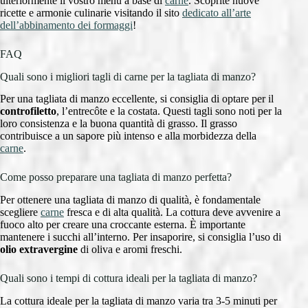
ulteriormente il vostro menù a base di
carne
. Scoprite nuove
ricette e armonie culinarie visitando il sito
dedicato all’arte
dell’abbinamento dei formaggi
!
FAQ
Quali sono i migliori tagli di carne per la tagliata di manzo?
Per una tagliata di manzo eccellente, si consiglia di optare per il
controfiletto
, l’entrecôte e la costata. Questi tagli sono noti per la
loro consistenza e la buona quantità di grasso. Il grasso
contribuisce a un sapore più intenso e alla morbidezza della
carne
.
Come posso preparare una tagliata di manzo perfetta?
Per ottenere una tagliata di manzo di qualità, è fondamentale
scegliere
carne
fresca e di alta qualità. La cottura deve avvenire a
fuoco alto per creare una croccante esterna. È importante
mantenere i succhi all’interno. Per insaporire, si consiglia l’uso di
olio extravergine
di oliva e aromi freschi.
Quali sono i tempi di cottura ideali per la tagliata di manzo?
La cottura ideale per la tagliata di manzo varia tra 3-5 minuti per