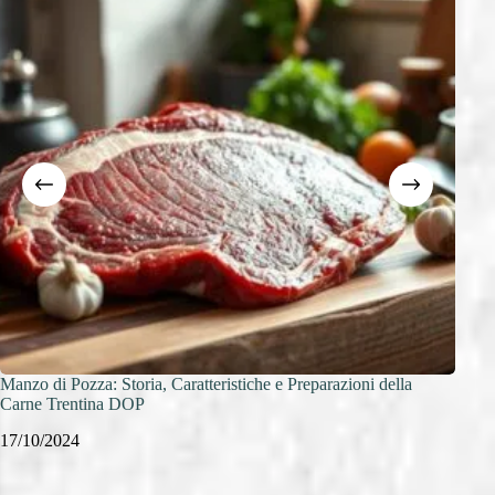
Manzo di Pozza: Storia, Caratteristiche e Preparazioni della
Costa
Carne Trentina DOP
un’Es
17/10/2024
17/1