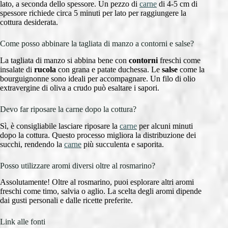
lato, a seconda dello spessore. Un pezzo di
carne
di 4-5 cm di
spessore richiede circa 5 minuti per lato per raggiungere la
cottura desiderata.
Come posso abbinare la tagliata di manzo a contorni e salse?
La tagliata di manzo si abbina bene con
contorni
freschi come
insalate di
rucola
con grana e patate duchessa. Le
salse
come la
bourguignonne sono ideali per accompagnare. Un filo di olio
extravergine di oliva a crudo può esaltare i sapori.
Devo far riposare la carne dopo la cottura?
Sì, è consigliabile lasciare riposare la
carne
per alcuni minuti
dopo la cottura. Questo processo migliora la distribuzione dei
succhi, rendendo la
carne
più succulenta e saporita.
Posso utilizzare aromi diversi oltre al rosmarino?
Assolutamente! Oltre al rosmarino, puoi esplorare altri aromi
freschi come timo, salvia o aglio. La scelta degli aromi dipende
dai gusti personali e dalle ricette preferite.
Link alle fonti