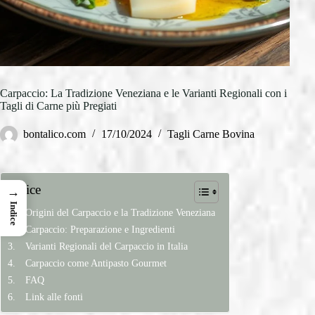
Carpaccio: La Tradizione Veneziana e le Varianti Regionali con i
Tagli di Carne più Pregiati
bontalico.com
17/10/2024
Tagli Carne Bovina
Indice
→
Indice
Origini del Carpaccio e la Tradizione Veneziana
Carpaccio: Preparazione e Ingredienti
Varianti Regionali del Carpaccio in Italia
Carpaccio come Antipasto Gourmet
FAQ
Link alle fonti