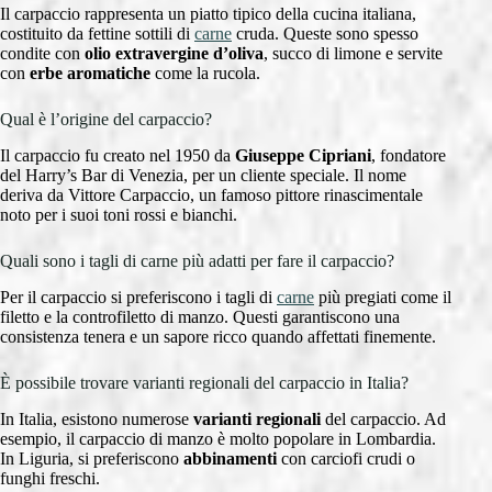
Il carpaccio rappresenta un piatto tipico della cucina italiana,
costituito da fettine sottili di
carne
cruda. Queste sono spesso
condite con
olio extravergine d’oliva
, succo di limone e servite
con
erbe aromatiche
come la rucola.
Qual è l’origine del carpaccio?
Il carpaccio fu creato nel 1950 da
Giuseppe Cipriani
, fondatore
del Harry’s Bar di Venezia, per un cliente speciale. Il nome
deriva da Vittore Carpaccio, un famoso pittore rinascimentale
noto per i suoi toni rossi e bianchi.
Quali sono i tagli di carne più adatti per fare il carpaccio?
Per il carpaccio si preferiscono i tagli di
carne
più pregiati come il
filetto e la controfiletto di manzo. Questi garantiscono una
consistenza tenera e un sapore ricco quando affettati finemente.
È possibile trovare varianti regionali del carpaccio in Italia?
In Italia, esistono numerose
varianti regionali
del carpaccio. Ad
esempio, il carpaccio di manzo è molto popolare in Lombardia.
In Liguria, si preferiscono
abbinamenti
con carciofi crudi o
funghi freschi.