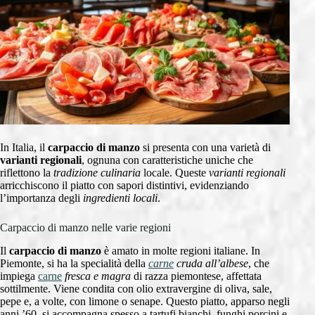
In Italia, il
carpaccio di manzo
si presenta con una varietà di
varianti regionali
, ognuna con caratteristiche uniche che
riflettono la
tradizione culinaria
locale. Queste
varianti regionali
arricchiscono il piatto con sapori distintivi, evidenziando
l’importanza degli
ingredienti locali
.
Carpaccio di manzo nelle varie regioni
Il
carpaccio di manzo
è amato in molte regioni italiane. In
Piemonte, si ha la specialità della
carne
cruda all’albese
, che
impiega
carne
fresca e magra
di razza piemontese, affettata
sottilmente. Viene condita con olio extravergine di oliva, sale,
pepe e, a volte, con limone o senape. Questo piatto, apparso negli
anni ’60, si accompagna spesso a tartufi bianchi, funghi porcini e