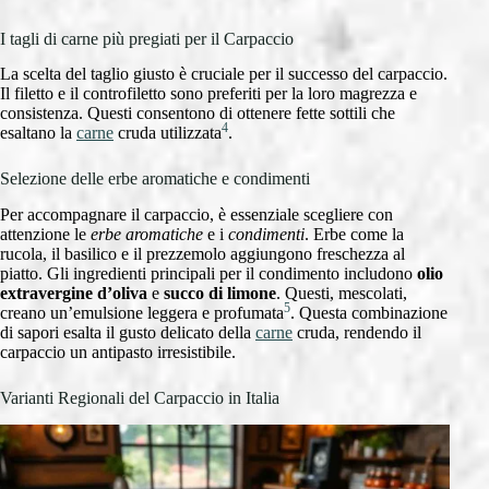
I tagli di carne più pregiati per il Carpaccio
La scelta del taglio giusto è cruciale per il successo del carpaccio.
Il filetto e il controfiletto sono preferiti per la loro magrezza e
consistenza. Questi consentono di ottenere fette sottili che
4
esaltano la
carne
cruda utilizzata
.
Selezione delle erbe aromatiche e condimenti
Per accompagnare il carpaccio, è essenziale scegliere con
attenzione le
erbe aromatiche
e i
condimenti
. Erbe come la
rucola, il basilico e il prezzemolo aggiungono freschezza al
piatto. Gli ingredienti principali per il condimento includono
olio
extravergine d’oliva
e
succo di limone
. Questi, mescolati,
5
creano un’emulsione leggera e profumata
. Questa combinazione
di sapori esalta il gusto delicato della
carne
cruda, rendendo il
carpaccio un antipasto irresistibile.
Varianti Regionali del Carpaccio in Italia