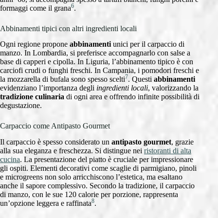
6
formaggi come il grana
.
Abbinamenti tipici con altri ingredienti locali
Ogni regione propone
abbinamenti
unici per il carpaccio di
manzo. In Lombardia, si preferisce accompagnarlo con salse a
base di capperi e cipolla. In Liguria, l’abbinamento tipico è con
carciofi crudi o funghi freschi. In Campania, i pomodori freschi e
7
la mozzarella di bufala sono spesso scelti
. Questi
abbinamenti
evidenziano l’importanza degli
ingredienti locali
, valorizzando la
tradizione culinaria
di ogni area e offrendo infinite possibilità di
degustazione.
Carpaccio come Antipasto Gourmet
Il carpaccio è spesso considerato un
antipasto gourmet
, grazie
alla sua eleganza e freschezza. Si distingue nei
ristoranti di alta
cucina
. La presentazione del piatto è cruciale per impressionare
gli ospiti. Elementi decorativi come scaglie di parmigiano, pinoli
e microgreens non solo arricchiscono l’estetica, ma esaltano
anche il sapore complessivo. Secondo la tradizione, il carpaccio
di manzo, con le sue 120 calorie per porzione, rappresenta
8
un’opzione leggera e raffinata
.