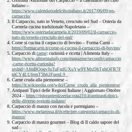
Giornata Nazionale del Carpaccio – Il calendario del cibo
italiano –
https://www.calendariodelciboitaliano.it/2017/06/09/gn-
carpaccio/
Il Carpaccio, nato in Veneto, cresciuto nel Sud – Osteria da
Carmela cucina tradizionale Napoletana –
https://www.osteriadacarmela.it/2019/09/02/il-carpaccio-
nato-in-veneto-cresciuto-nel-sud/
Come si cucina il carpaccio di bovino – Forma Carni –
https://formacarni.it/come-si-cucina-il-carpaccio-di-bovino/
Carpaccio di
carne
: curiosità e ricetta | Alimenta Italy –
https://www.alimentaitaly.com/magazine/secondi/carpaccio
-carne-ricetta-curiosita?
srsltid=AfmBOoqvJuTuFgdUXuYw9YMxDhTghOFR7F
nlCY4LUfemT5h62FuenL9_
Carne cruda alla piemontese –
https://it.wikipedia.org/wiki/Carne_cruda_alla_piemontese
Antipasti Tipici delle Regioni Italiane | Aggiornato Ottobre
2024 –
https://ristorantepizzeriacosta210.it/antipasti-tipici-
delle-diverse-regioni-italiane/
Carpaccio di manzo con rucola e parmigiano –
https://www.melarossa.it/ricette/per-categoria/carpaccio-di-
manzo/
Carpaccio di manzo gourmet – Blog di Il caldo sapore del
sud –