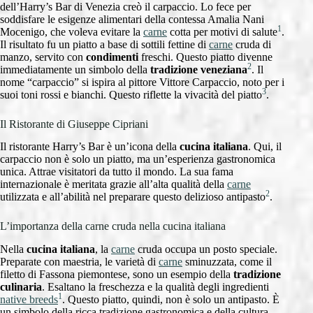
dell’Harry’s Bar di Venezia creò il carpaccio. Lo fece per
soddisfare le esigenze alimentari della contessa Amalia Nani
1
Mocenigo, che voleva evitare la
carne
cotta per motivi di salute
.
Il risultato fu un piatto a base di sottili fettine di
carne
cruda di
manzo, servito con
condimenti
freschi. Questo piatto divenne
2
immediatamente un simbolo della
tradizione veneziana
. Il
nome “carpaccio” si ispira al pittore Vittore Carpaccio, noto per i
3
suoi toni rossi e bianchi. Questo riflette la vivacità del piatto
.
Il Ristorante di Giuseppe Cipriani
Il ristorante Harry’s Bar è un’icona della
cucina italiana
. Qui, il
carpaccio non è solo un piatto, ma un’esperienza gastronomica
unica. Attrae visitatori da tutto il mondo. La sua fama
internazionale è meritata grazie all’alta qualità della
carne
2
utilizzata e all’abilità nel preparare questo delizioso antipasto
.
L’importanza della carne cruda nella cucina italiana
Nella
cucina italiana
, la
carne
cruda occupa un posto speciale.
Preparate con maestria, le varietà di
carne
sminuzzata, come il
filetto di Fassona piemontese, sono un esempio della
tradizione
culinaria
. Esaltano la freschezza e la qualità degli ingredienti
1
native breeds
. Questo piatto, quindi, non è solo un antipasto. È
un simbolo della ricca tradizione gastronomica e della cultura