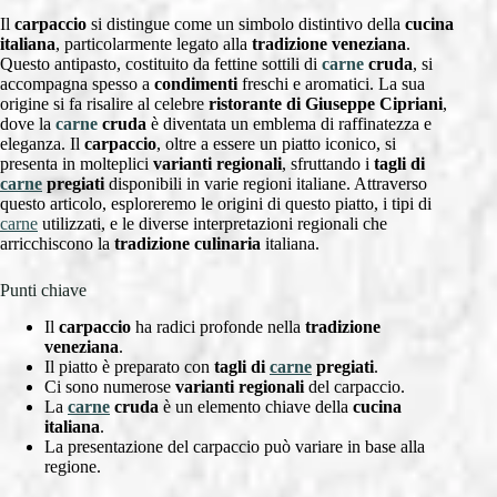
Il
carpaccio
si distingue come un simbolo distintivo della
cucina
italiana
, particolarmente legato alla
tradizione veneziana
.
Questo antipasto, costituito da fettine sottili di
carne
cruda
, si
accompagna spesso a
condimenti
freschi e aromatici. La sua
origine si fa risalire al celebre
ristorante di Giuseppe Cipriani
,
dove la
carne
cruda
è diventata un emblema di raffinatezza e
eleganza. Il
carpaccio
, oltre a essere un piatto iconico, si
presenta in molteplici
varianti regionali
, sfruttando i
tagli di
carne
pregiati
disponibili in varie regioni italiane. Attraverso
questo articolo, esploreremo le origini di questo piatto, i tipi di
carne
utilizzati, e le diverse interpretazioni regionali che
arricchiscono la
tradizione culinaria
italiana.
Punti chiave
Il
carpaccio
ha radici profonde nella
tradizione
veneziana
.
Il piatto è preparato con
tagli di
carne
pregiati
.
Ci sono numerose
varianti regionali
del carpaccio.
La
carne
cruda
è un elemento chiave della
cucina
italiana
.
La presentazione del carpaccio può variare in base alla
regione.