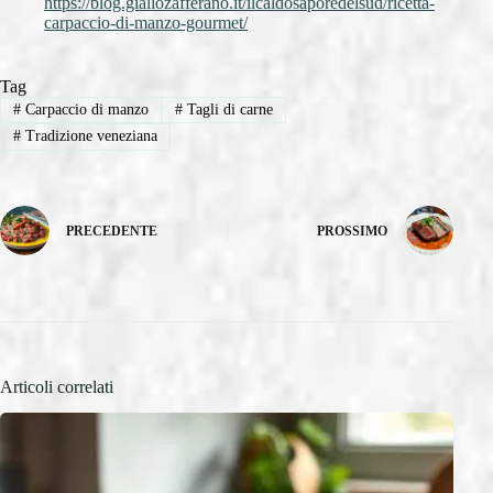
https://blog.giallozafferano.it/ilcaldosaporedelsud/ricetta-
carpaccio-di-manzo-gourmet/
Tag
#
Carpaccio di manzo
#
Tagli di carne
#
Tradizione veneziana
PRECEDENTE
PROSSIMO
Articoli correlati