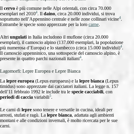
Il
cervo
è più comune nelle Alpi orientali, con circa 70.000
4
esemplari nel 2010
. Il
daino
, circa 20.000 individui, si trova
4
soprattutto nell’Appennino centrale e nelle zone collinari vicine
.
Entrambe le specie sono apprezzate per la loro
carne
.
Altri
ungulati
in Italia includono il muflone (circa 20.000
esemplari), il camoscio alpino (137.000 esemplari, la popolazione
4
più numerosa d’Europa) e lo stambecco (circa 15.000 individui)
.
Il camoscio appenninico, una sottospecie del camoscio alpino, è
4
presente in quattro parchi nazionali italiani
.
Lagomorfi: Lepre Europea e Lepre Bianca
La
lepre europea
(Lepus europaeus) e la
lepre bianca
(Lepus
timidus) sono apprezzate dai cacciatori italiani. La legge n. 157
dell’11 febbraio 1992 le include tra le
specie cacciabili
, con
5
periodi di caccia
variabili
.
Le carni di
lepre
sono tenere e versatile in cucina, ideali per
arrosti, stufati e ragù. La
lepre bianca
, adattata agli ambienti
montani e alle condizioni invernali, è molto ricercata per le sue
carni.