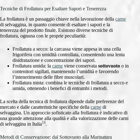
Tecniche di Frollatura per Esaltare Sapori e Tenerezza
La frollatura è un passaggio chiave nella lavorazione della
carne
di selvaggina, in quanto consente di esaltare i sapori e la
tenerezza del prodotto finale. Esistono diverse tecniche di
frollatura, ognuna con le proprie peculiarità:
Frollatura a secco: la carcassa viene appesa in una cella
frigorifera con umidità controllata, consentendo una lenta
disidratazione e concentrazione dei sapori.
Frollatura umida: la
carne
viene conservata
sottovuoto
o in
contenitori sigillati, mantenendo l’umidità e favorendo
l’intenerimento delle fibre muscolari.
Frollatura mista: combina le tecniche di frollatura a secco e
umida, ottenendo i benefici di entrambi i metodi.
La scelta della tecnica di frollatura dipende dalle preferenze del
mercato e dalle caratteristiche specifiche della
carne
di
selvaggina. Un approccio sofisticato alla frollatura è indicativo di
una grande attenzione alla qualità e alla valorizzazione delle carni
18
di selvaggina in Italia
.
Metodi di Conservazione: dal Sottovuoto alla Marinatura