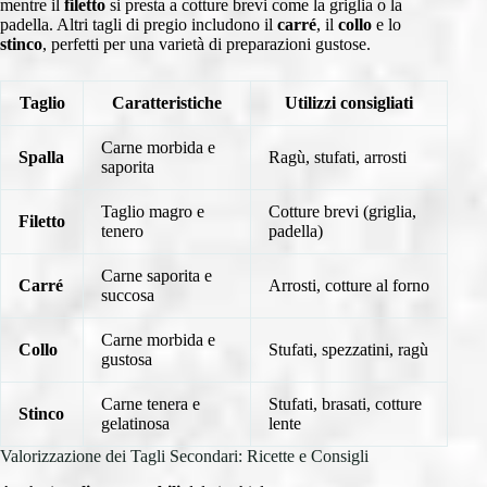
mentre il
filetto
si presta a cotture brevi come la griglia o la
padella. Altri tagli di pregio includono il
carré
, il
collo
e lo
stinco
, perfetti per una varietà di preparazioni gustose.
Taglio
Caratteristiche
Utilizzi consigliati
Carne morbida e
Spalla
Ragù, stufati, arrosti
saporita
Taglio magro e
Cotture brevi (griglia,
Filetto
tenero
padella)
Carne saporita e
Carré
Arrosti, cotture al forno
succosa
Carne morbida e
Collo
Stufati, spezzatini, ragù
gustosa
Carne tenera e
Stufati, brasati, cotture
Stinco
gelatinosa
lente
Valorizzazione dei Tagli Secondari: Ricette e Consigli