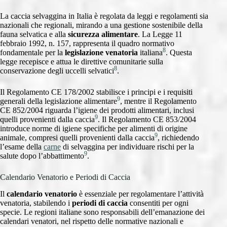
La caccia selvaggina in Italia è regolata da leggi e regolamenti sia
nazionali che regionali, mirando a una gestione sostenibile della
fauna selvatica e alla
sicurezza alimentare
. La Legge 11
febbraio 1992, n. 157, rappresenta il quadro normativo
8
fondamentale per la
legislazione venatoria
italiana
. Questa
legge recepisce e attua le direttive comunitarie sulla
8
conservazione degli uccelli selvatici
.
Il Regolamento CE 178/2002 stabilisce i principi e i requisiti
9
generali della legislazione alimentare
, mentre il Regolamento
CE 852/2004 riguarda l’igiene dei prodotti alimentari, inclusi
9
quelli provenienti dalla caccia
. Il Regolamento CE 853/2004
introduce norme di igiene specifiche per alimenti di origine
9
animale, compresi quelli provenienti dalla caccia
, richiedendo
l’esame della
carne
di selvaggina per individuare rischi per la
9
salute dopo l’abbattimento
.
Calendario Venatorio e Periodi di Caccia
Il
calendario venatorio
è essenziale per regolamentare l’attività
venatoria, stabilendo i
periodi di caccia
consentiti per ogni
specie. Le regioni italiane sono responsabili dell’emanazione dei
calendari venatori, nel rispetto delle normative nazionali e