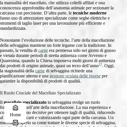
la manualità del macellaio, che utilizza coltelli affilati e una
conoscenza approfondita dell’anatomia animale per sezionare la
carcassa con precisione. D’altra parte, le
tecniche moderne
fanno uso di attrezzature specializzate come seghe elettriche e
strumenti di taglio laser per una lavorazione più efficiente e
standardizzata.
Nonostante l’evoluzione delle tecniche, l’arte della macellazione
della selvaggina mantiene un forte legame con la tradizione. In
passato, la vendita di
carne
era permessa solo nei giorni di grasso
e vietata durante periodi di stretta astinenza come Avvento e
Quaresima, quando la Chiesa imponeva molti giorni di astinenza
22
dai prodotti di origine animale, quasi un terzo dell’anno
. Oggi,
la stagionalità della
carne
di selvaggina richiede una
pianificazione attenta e una
gestione oculata delle risorse
per
garantire la disponibilità di prodotti di qualità.
Il Ruolo Cruciale del Macellaio Specializzato
Il
macellaio specializzato
in selvaggina svolge un ruolo
fondamentale nell’arte della macellazione. La sua esperienza e
competenza sono decisive per ottenere tagli di qualità, riducendo
Home
al minimo gli scarti e valorizzando ogni parte della carcassa. Un
macellaio esperto sa come trattare le diverse specie di selvaggina,