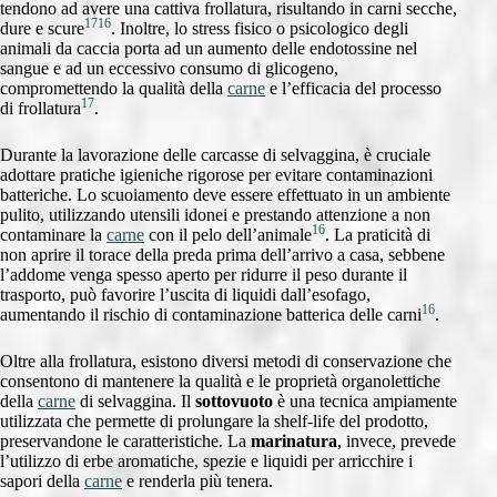
tendono ad avere una cattiva frollatura, risultando in carni secche,
17
16
dure e scure
. Inoltre, lo stress fisico o psicologico degli
animali da caccia porta ad un aumento delle endotossine nel
sangue e ad un eccessivo consumo di glicogeno,
compromettendo la qualità della
carne
e l’efficacia del processo
17
di frollatura
.
Durante la lavorazione delle carcasse di selvaggina, è cruciale
adottare pratiche igieniche rigorose per evitare contaminazioni
batteriche. Lo scuoiamento deve essere effettuato in un ambiente
pulito, utilizzando utensili idonei e prestando attenzione a non
16
contaminare la
carne
con il pelo dell’animale
. La praticità di
non aprire il torace della preda prima dell’arrivo a casa, sebbene
l’addome venga spesso aperto per ridurre il peso durante il
trasporto, può favorire l’uscita di liquidi dall’esofago,
16
aumentando il rischio di contaminazione batterica delle carni
.
Oltre alla frollatura, esistono diversi metodi di conservazione che
consentono di mantenere la qualità e le proprietà organolettiche
della
carne
di selvaggina. Il
sottovuoto
è una tecnica ampiamente
utilizzata che permette di prolungare la shelf-life del prodotto,
preservandone le caratteristiche. La
marinatura
, invece, prevede
l’utilizzo di erbe aromatiche, spezie e liquidi per arricchire i
sapori della
carne
e renderla più tenera.