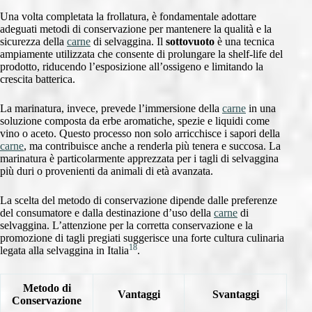
Una volta completata la frollatura, è fondamentale adottare
adeguati metodi di conservazione per mantenere la qualità e la
sicurezza della
carne
di selvaggina. Il
sottovuoto
è una tecnica
ampiamente utilizzata che consente di prolungare la shelf-life del
prodotto, riducendo l’esposizione all’ossigeno e limitando la
crescita batterica.
La marinatura, invece, prevede l’immersione della
carne
in una
soluzione composta da erbe aromatiche, spezie e liquidi come
vino o aceto. Questo processo non solo arricchisce i sapori della
carne
, ma contribuisce anche a renderla più tenera e succosa. La
marinatura è particolarmente apprezzata per i tagli di selvaggina
più duri o provenienti da animali di età avanzata.
La scelta del metodo di conservazione dipende dalle preferenze
del consumatore e dalla destinazione d’uso della
carne
di
selvaggina. L’attenzione per la corretta conservazione e la
promozione di tagli pregiati suggerisce una forte cultura culinaria
18
legata alla selvaggina in Italia
.
Metodo di
Vantaggi
Svantaggi
Conservazione