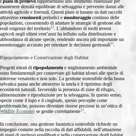
I
piani di prelievo
rappresentano uno strumento essenziale per
mantenere densità equilibrate di selvaggina e prevenire danni alle
attività agricole e forestali. Questi piani si basano su dati raccolti
attraverso
censimenti
periodici e
monitoraggio
continuo delle
popolazioni, consentendo di adattare le strategie di gestione alle
12
reali esigenze del territorio
. L’abbandono di molti terreni
agricoli negli ultimi vent’anni ha influito sulla distribuzione e
abbondanza di alcune specie, rendendo ancora più importante un
11
monitoraggio accurato per orientare le decisioni gestionali
.
Ripopolamento e Conservazione degli Habitat
Progetti mirati di
ripopolamento
e miglioramento ambientale
sono fondamentali per conservare gli habitat idonei alle specie di
interesse venatorio e non solo. La gestione sostenibile della fauna
selvatica passa anche attraverso la tutela e il ripristino degli
ecosistemi naturali, favorendo la presenza di zone di rifugio,
alimentazione e riproduzione per la selvaggina. In questo senso,
specie come il lupo e il cinghiale, spesso percepite come
problematiche, possono diventare risorse preziose in un’ottica di
11
Wildlife Economy
se gestite correttamente
.
In conclusione, una gestione faunistica sostenibile richiede un
impegno costante nella raccolta di dati affidabili, nell’attuazione
di piani di prelievo equilibrati e nella conservazione degli habitat.