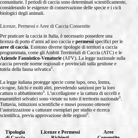
comunitarie. I periodi di caccia sono determinati scientificamente,
considerando le esigenze di conservazione delle specie e i cicli
biologici degli animali.
Licenze, Permessi e Aree di Caccia Consentite
Per praticare la caccia in Italia, è necessario possedere una
licenza di porto d’armi ad uso caccia e
permessi
specifici per le
aree di caccia
. Esistono diverse tipologie di territori a caccia
programmata, come gli Ambiti Territoriali di Caccia (ATC) e le
Aziende Faunistico-Venatorie
(AFV). La legge nazionale sulla
caccia prevede norme regionali e provinciali sulla gestione e
8
tutela della fauna selvatica
.
La legge italiana protegge specie come lupo, orso, lontra,
cicogne, falchi e molti altri, prevedendo sanzioni per la loro
8
cattura o abbattimento
. L’uccellagione e la cattura di uccelli e
8
mammiferi selvatici sono vietate su tutto il territorio nazionale
.
Tuttavia, istituzioni scientifiche e musei possono ottenere
l’autorizzazione a catturare esemplari per studio e ricerca
8
scientifica, previa approvazione delle regioni
.
Tipologia
Licenze e Permessi
Aree
di Caccia
Richiesti
Consentite