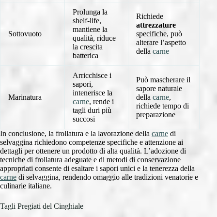
Prolunga la
Richiede
shelf-life,
attrezzature
mantiene la
Sottovuoto
specifiche, può
qualità, riduce
alterare l’aspetto
la crescita
della
carne
batterica
Arricchisce i
Può mascherare il
sapori,
sapore naturale
intenerisce la
Marinatura
della
carne
,
carne
, rende i
richiede tempo di
tagli duri più
preparazione
succosi
In conclusione, la frollatura e la lavorazione della
carne
di
selvaggina richiedono competenze specifiche e attenzione ai
dettagli per ottenere un prodotto di alta qualità. L’adozione di
tecniche di frollatura adeguate e di metodi di conservazione
appropriati consente di esaltare i sapori unici e la tenerezza della
carne
di selvaggina, rendendo omaggio alle tradizioni venatorie e
culinarie italiane.
Tagli Pregiati del Cinghiale