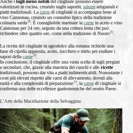
Anche i
tagli meno nobili
del cinghiale possono essere
valorizzati in cucina, creando sughi saporiti,
salumi
artigianali e
piatti tradizionali. La
carne
di cinghiale si accompagna bene al
vino Cannonau, creando un connubio tipico della tradizione
20
culinaria sarda
. È consigliabile marinare la
carne
in aceto e vino
Cannonau per 24 ore, seguito da una cottura lenta che può
20
richiedere oltre quattro ore, come nella tradizione di Nuoro
.
La ricetta del cinghiale in agrodolce alla romana richiede una
base di cipolla appassita, aceto, zucchero e mirto per esaltare i
20
sapori della
carne
.
In conclusione, il cinghiale offre una vasta scelta di tagli pregiati
e secondari, che, grazie alla maestria dei cuochi e alle
ricette
tradizionali, possono dar vita a piatti indimenticabili. Nonostante i
costi più elevati rispetto alle carni di allevamento, dovuti alla
19
rarità e alla complessità di preparazione
, la
carne
di cinghiale si
conferma una delle eccellenze gastronomiche del nostro Paese.
L’Arte della Macellazione della Selvaggina