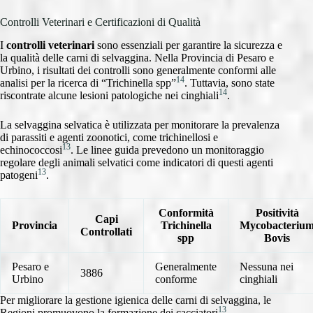
Controlli Veterinari e Certificazioni di Qualità
I
controlli veterinari
sono essenziali per garantire la sicurezza e
la qualità delle carni di selvaggina. Nella Provincia di Pesaro e
Urbino, i risultati dei controlli sono generalmente conformi alle
14
analisi per la ricerca di “Trichinella spp”
. Tuttavia, sono state
14
riscontrate alcune lesioni patologiche nei cinghiali
.
La selvaggina selvatica è utilizzata per monitorare la prevalenza
di parassiti e agenti zoonotici, come trichinellosi e
13
echinococcosi
. Le linee guida prevedono un monitoraggio
regolare degli animali selvatici come indicatori di questi agenti
13
patogeni
.
Conformità
Positività
Capi
Provincia
Trichinella
Mycobacteriu
Controllati
spp
Bovis
Pesaro e
Generalmente
Nessuna nei
3886
Urbino
conforme
cinghiali
Per migliorare la gestione igienica delle carni di selvaggina, le
13
Regioni promuovono la formazione dei cacciatori
.