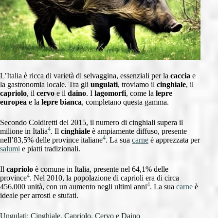
L’Italia è ricca di varietà di selvaggina, essenziali per la
caccia
e
la gastronomia locale. Tra gli
ungulati
, troviamo il
cinghiale
, il
capriolo
, il
cervo
e il
daino
. I
lagomorfi
, come la
lepre
europea
e la
lepre bianca
, completano questa gamma.
Secondo Coldiretti del 2015, il numero di cinghiali supera il
4
milione in Italia
. Il
cinghiale
è ampiamente diffuso, presente
4
nell’83,5% delle province italiane
. La sua
carne
è apprezzata per
salumi
e piatti tradizionali.
Il
capriolo
è comune in Italia, presente nel 64,1% delle
4
province
. Nel 2010, la popolazione di caprioli era di circa
4
456.000 unità, con un aumento negli ultimi anni
. La sua
carne
è
ideale per arrosti e stufati.
Ungulati: Cinghiale, Capriolo, Cervo e Daino