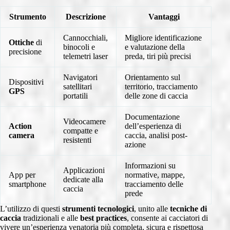
Strumento
Descrizione
Vantaggi
Cannocchiali,
Migliore identificazione
Ottiche
di
binocoli e
e valutazione della
precisione
telemetri laser
preda, tiri più precisi
Navigatori
Orientamento sul
Dispositivi
satellitari
territorio, tracciamento
GPS
portatili
delle zone di caccia
Documentazione
Videocamere
Action
dell’esperienza di
compatte e
camera
caccia, analisi post-
resistenti
azione
Informazioni su
Applicazioni
App per
normative, mappe,
dedicate alla
smartphone
tracciamento delle
caccia
prede
L’utilizzo di questi
strumenti tecnologici
, unito alle
tecniche di
caccia
tradizionali e alle
best practices
, consente ai cacciatori di
vivere un’esperienza venatoria più completa, sicura e rispettosa