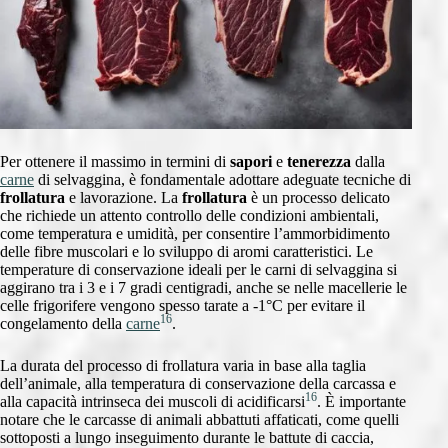
Per ottenere il massimo in termini di
sapori
e
tenerezza
dalla
carne
di selvaggina, è fondamentale adottare adeguate tecniche di
frollatura
e lavorazione. La
frollatura
è un processo delicato
che richiede un attento controllo delle condizioni ambientali,
come temperatura e umidità, per consentire l’ammorbidimento
delle fibre muscolari e lo sviluppo di aromi caratteristici. Le
temperature di conservazione ideali per le carni di selvaggina si
aggirano tra i 3 e i 7 gradi centigradi, anche se nelle macellerie le
celle frigorifere vengono spesso tarate a -1°C per evitare il
16
congelamento della
carne
.
La durata del processo di frollatura varia in base alla taglia
dell’animale, alla temperatura di conservazione della carcassa e
16
alla capacità intrinseca dei muscoli di acidificarsi
. È importante
notare che le carcasse di animali abbattuti affaticati, come quelli
sottoposti a lungo inseguimento durante le battute di caccia,