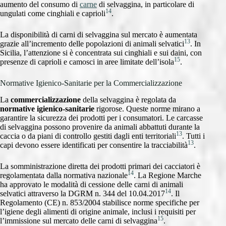
aumento del consumo di
carne
di selvaggina, in particolare di
14
ungulati come cinghiali e caprioli
.
La disponibilità di carni di selvaggina sul mercato è aumentata
13
grazie all’incremento delle popolazioni di animali selvatici
. In
Sicilia, l’attenzione si è concentrata sui cinghiali e sui daini, con
15
presenze di caprioli e camosci in aree limitate dell’isola
.
Normative Igienico-Sanitarie per la Commercializzazione
La
commercializzazione
della selvaggina è regolata da
normative igienico-sanitarie
rigorose. Queste norme mirano a
garantire la sicurezza dei prodotti per i consumatori. Le carcasse
di selvaggina possono provenire da animali abbattuti durante la
13
caccia o da piani di controllo gestiti dagli enti territoriali
. Tutti i
13
capi devono essere identificati per consentire la tracciabilità
.
La somministrazione diretta dei prodotti primari dei cacciatori è
14
regolamentata dalla normativa nazionale
. La Regione Marche
ha approvato le modalità di cessione delle carni di animali
14
selvatici attraverso la DGRM n. 344 del 10.04.2017
. Il
Regolamento (CE) n. 853/2004 stabilisce norme specifiche per
l’igiene degli alimenti di origine animale, inclusi i requisiti per
15
l’immissione sul mercato delle carni di selvaggina
.