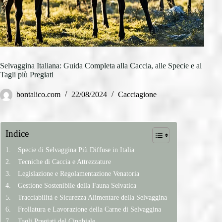
Selvaggina Italiana: Guida Completa alla Caccia, alle Specie e ai
Tagli più Pregiati
bontalico.com
22/08/2024
Cacciagione
Indice
Specie di Selvaggina Più Diffuse in Italia
Tecniche di Caccia e Attrezzature
Legislazione e Regolamentazione Venatoria
Gestione Sostenibile della Fauna Selvatica
Tracciabilità e Sicurezza Alimentare della Selvaggina
Frollatura e Lavorazione della Carne di Selvaggina
Tagli Pregiati del Cinghiale