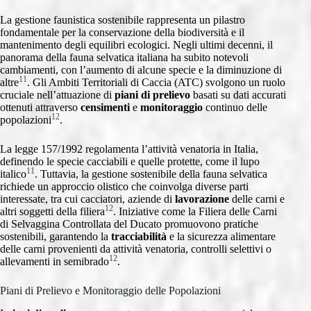
La gestione faunistica sostenibile rappresenta un pilastro
fondamentale per la conservazione della biodiversità e il
mantenimento degli equilibri ecologici. Negli ultimi decenni, il
panorama della fauna selvatica italiana ha subito notevoli
cambiamenti, con l’aumento di alcune specie e la diminuzione di
11
altre
. Gli Ambiti Territoriali di Caccia (ATC) svolgono un ruolo
cruciale nell’attuazione di
piani di prelievo
basati su dati accurati
ottenuti attraverso
censimenti
e
monitoraggio
continuo delle
12
popolazioni
.
La legge 157/1992 regolamenta l’attività venatoria in Italia,
definendo le specie cacciabili e quelle protette, come il lupo
11
italico
. Tuttavia, la gestione sostenibile della fauna selvatica
richiede un approccio olistico che coinvolga diverse parti
interessate, tra cui cacciatori, aziende di
lavorazione
delle carni e
12
altri soggetti della filiera
. Iniziative come la Filiera delle Carni
di Selvaggina Controllata del Ducato promuovono pratiche
sostenibili, garantendo la
tracciabilità
e la sicurezza alimentare
delle carni provenienti da attività venatoria, controlli selettivi o
12
allevamenti in semibrado
.
Piani di Prelievo e Monitoraggio delle Popolazioni