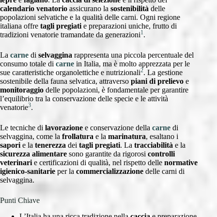
calendario venatorio
assicurano la
sostenibilità
delle
popolazioni selvatiche e la qualità delle carni. Ogni regione
italiana offre
tagli pregiati
e preparazioni uniche, frutto di
1
tradizioni venatorie tramandate da generazioni
.
La
carne
di
selvaggina
rappresenta una piccola percentuale del
consumo totale di
carne
in Italia, ma è molto apprezzata per le
2
sue caratteristiche organolettiche e nutrizionali
. La gestione
sostenibile della fauna selvatica, attraverso
piani di prelievo
e
monitoraggio
delle popolazioni, è fondamentale per garantire
l’equilibrio tra la conservazione delle specie e le attività
3
venatorie
.
Le tecniche di
lavorazione
e conservazione della
carne
di
selvaggina, come la
frollatura
e la
marinatura
, esaltano i
sapori
e la
tenerezza
dei
tagli pregiati
. La
tracciabilità
e la
sicurezza alimentare
sono garantite da rigorosi
controlli
veterinari
e certificazioni di qualità, nel rispetto delle
normative
igienico-sanitarie
per la
commercializzazione
delle carni di
selvaggina.
Punti Chiave
L’Italia ha una ricca tradizione nella
caccia
e preparazione