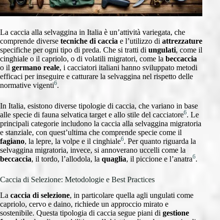
La caccia alla selvaggina in Italia è un’attività variegata, che
comprende diverse
tecniche di caccia
e l’utilizzo di
attrezzature
specifiche per ogni tipo di preda. Che si tratti di
ungulati
, come il
cinghiale o il capriolo, o di volatili migratori, come la
beccaccia
o il
germano reale
, i cacciatori italiani hanno sviluppato metodi
efficaci per inseguire e catturare la selvaggina nel rispetto delle
6
normative vigenti
.
In Italia, esistono diverse tipologie di caccia, che variano in base
6
alle specie di fauna selvatica target e allo stile del cacciatore
. Le
principali categorie includono la caccia alla selvaggina migratoria
e stanziale, con quest’ultima che comprende specie come il
6
fagiano
, la lepre, la volpe e il cinghiale
. Per quanto riguarda la
selvaggina migratoria, invece, si annoverano uccelli come la
6
beccaccia
, il tordo, l’allodola, la
quaglia
, il piccione e l’anatra
.
Caccia di Selezione: Metodologie e Best Practices
La
caccia di selezione
, in particolare quella agli ungulati come
capriolo, cervo e daino, richiede un approccio mirato e
sostenibile. Questa tipologia di caccia segue piani di
gestione