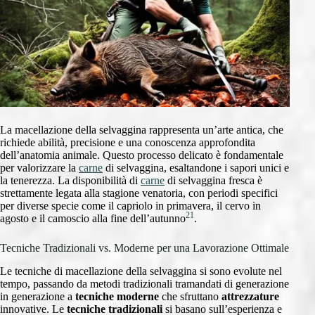
La macellazione della selvaggina rappresenta un’arte antica, che
richiede abilità, precisione e una conoscenza approfondita
dell’anatomia animale. Questo processo delicato è fondamentale
per valorizzare la
carne
di selvaggina, esaltandone i sapori unici e
la tenerezza. La disponibilità di
carne
di selvaggina fresca è
strettamente legata alla stagione venatoria, con periodi specifici
per diverse specie come il capriolo in primavera, il cervo in
21
agosto e il camoscio alla fine dell’autunno
.
Tecniche Tradizionali vs. Moderne per una Lavorazione Ottimale
Le tecniche di macellazione della selvaggina si sono evolute nel
tempo, passando da metodi tradizionali tramandati di generazione
in generazione a
tecniche moderne
che sfruttano
attrezzature
innovative. Le
tecniche tradizionali
si basano sull’esperienza e