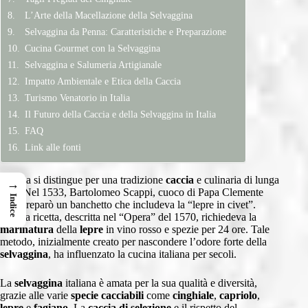
L’Arte della Macellazione della Selvaggina
Selvaggina da Penna: Caratteristiche e Preparazione
Cucina Gourmet con la Selvaggina
Selvaggina e Salumeria Artigianale
Impatto Ambientale e Etica della Caccia
Turismo Venatorio in Italia
Il Futuro della Caccia e della Selvaggina in Italia
FAQ
Link alle fonti
L’Italia si distingue per una tradizione
caccia
e culinaria di lunga
→
data. Nel 1533, Bartolomeo Scappi, cuoco di Papa Clemente
Indice
VII, preparò un banchetto che includeva la “lepre in civet”.
Questa ricetta, descritta nel “Opera” del 1570, richiedeva la
marinatura
della
lepre
in vino rosso e spezie per 24 ore. Tale
metodo, inizialmente creato per nascondere l’odore forte della
selvaggina
, ha influenzato la cucina italiana per secoli.
La
selvaggina
italiana è amata per la sua qualità e diversità,
grazie alle varie
specie cacciabili
come
cinghiale
,
capriolo
,
lepre
e
fagiano
. La
caccia di selezione
e il rispetto del