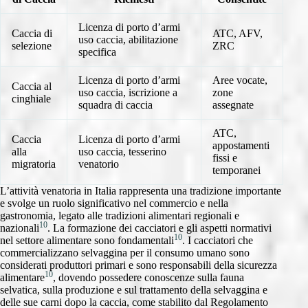
Licenza di porto d’armi
Caccia di
ATC, AFV,
uso caccia, abilitazione
selezione
ZRC
specifica
Licenza di porto d’armi
Aree vocate,
Caccia al
uso caccia, iscrizione a
zone
cinghiale
squadra di caccia
assegnate
ATC,
Caccia
Licenza di porto d’armi
appostamenti
alla
uso caccia, tesserino
fissi e
migratoria
venatorio
temporanei
L’attività venatoria in Italia rappresenta una tradizione importante
e svolge un ruolo significativo nel commercio e nella
gastronomia, legato alle tradizioni alimentari regionali e
10
nazionali
. La formazione dei cacciatori e gli aspetti normativi
10
nel settore alimentare sono fondamentali
. I cacciatori che
commercializzano selvaggina per il consumo umano sono
considerati produttori primari e sono responsabili della sicurezza
10
alimentare
, dovendo possedere conoscenze sulla fauna
selvatica, sulla produzione e sul trattamento della selvaggina e
delle sue carni dopo la caccia, come stabilito dal Regolamento