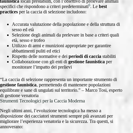
faunistica
locali prestabiliti, con l’obiettivo di prelevare animali
6
specifici che rispondono a criteri predeterminati
. Le
best
practices
per la caccia di selezione includono:
Accurata valutazione della popolazione e della struttura di
sesso ed età
Selezione degli animali da prelevare in base a criteri quali
età, sesso e trofeo
Utilizzo di armi e munizioni appropriate per garantire
abbattimenti puliti ed etici
Rispetto delle normative e dei
periodi di caccia
stabiliti
Collaborazione con gli enti di
gestione faunistica
per
monitorare l’impatto dei prelievi
“La caccia di selezione rappresenta un importante strumento di
gestione faunistica
, permettendo di mantenere popolazioni
equilibrate e sane di ungulati sul territorio.” – Marco Tosi, esperto
di gestione venatoria
Strumenti Tecnologici per la Caccia Moderna
Negli ultimi anni, l’evoluzione tecnologica ha messo a
disposizione dei cacciatori strumenti sempre più avanzati per
migliorare l’esperienza venatoria e la sicurezza. Tra questi, si
annoverano: