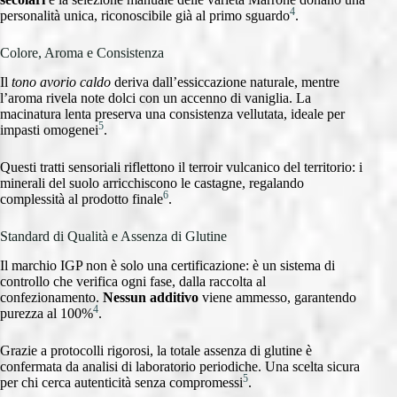
4
personalità unica, riconoscibile già al primo sguardo
.
Colore, Aroma e Consistenza
Il
tono avorio caldo
deriva dall’essiccazione naturale, mentre
l’aroma rivela note dolci con un accenno di vaniglia. La
macinatura lenta preserva una consistenza vellutata, ideale per
5
impasti omogenei
.
Questi tratti sensoriali riflettono il terroir vulcanico del territorio: i
minerali del suolo arricchiscono le castagne, regalando
6
complessità al prodotto finale
.
Standard di Qualità e Assenza di Glutine
Il marchio IGP non è solo una certificazione: è un sistema di
controllo che verifica ogni fase, dalla raccolta al
confezionamento.
Nessun additivo
viene ammesso, garantendo
4
purezza al 100%
.
Grazie a protocolli rigorosi, la totale assenza di glutine è
confermata da analisi di laboratorio periodiche. Una scelta sicura
5
per chi cerca autenticità senza compromessi
.