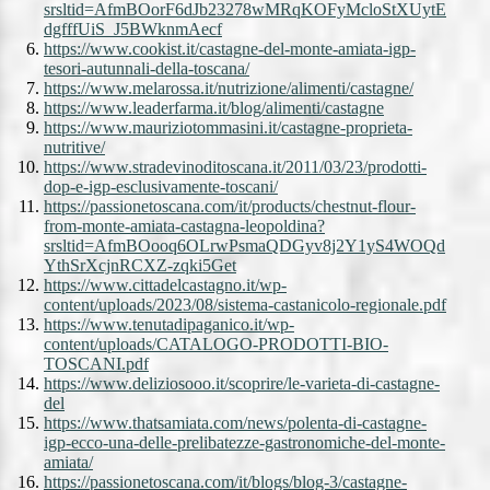
srsltid=AfmBOorF6dJb23278wMRqKOFyMcloStXUytE
dgfffUiS_J5BWknmAecf
https://www.cookist.it/castagne-del-monte-amiata-igp-
tesori-autunnali-della-toscana/
https://www.melarossa.it/nutrizione/alimenti/castagne/
https://www.leaderfarma.it/blog/alimenti/castagne
https://www.mauriziotommasini.it/castagne-proprieta-
nutritive/
https://www.stradevinoditoscana.it/2011/03/23/prodotti-
dop-e-igp-esclusivamente-toscani/
https://passionetoscana.com/it/products/chestnut-flour-
from-monte-amiata-castagna-leopoldina?
srsltid=AfmBOooq6OLrwPsmaQDGyv8j2Y1yS4WOQd
YthSrXcjnRCXZ-zqki5Get
https://www.cittadelcastagno.it/wp-
content/uploads/2023/08/sistema-castanicolo-regionale.pdf
https://www.tenutadipaganico.it/wp-
content/uploads/CATALOGO-PRODOTTI-BIO-
TOSCANI.pdf
https://www.deliziosooo.it/scoprire/le-varieta-di-castagne-
del
https://www.thatsamiata.com/news/polenta-di-castagne-
igp-ecco-una-delle-prelibatezze-gastronomiche-del-monte-
amiata/
https://passionetoscana.com/it/blogs/blog-3/castagne-