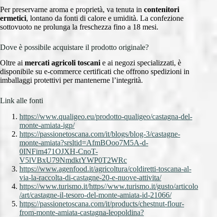
Per preservarne aroma e proprietà, va tenuta in
contenitori
ermetici
, lontano da fonti di calore e umidità. La confezione
sottovuoto ne prolunga la freschezza fino a 18 mesi.
Dove è possibile acquistare il prodotto originale?
Oltre ai
mercati agricoli toscani
e ai negozi specializzati, è
disponibile su e-commerce certificati che offrono spedizioni in
imballaggi protettivi per mantenerne l’integrità.
Link alle fonti
https://www.qualigeo.eu/prodotto-qualigeo/castagna-del-
monte-amiata-igp/
https://passionetoscana.com/it/blogs/blog-3/castagne-
monte-amiata?srsltid=AfmBOoo7M5A-d-
0INFim471OJXH-CnoT-
V5lVBxU79NmdktYWP0T2WRc
https://www.agenfood.it/agricoltura/coldiretti-toscana-al-
via-la-raccolta-di-castagne-20-e-nuove-attivita/
https://www.turismo.it/https//www.turismo.it/gusto/articolo
/art/castagne-il-tesoro-del-monte-amiata-id-21066/
https://passionetoscana.com/it/products/chestnut-flour-
from-monte-amiata-castagna-leopoldina?