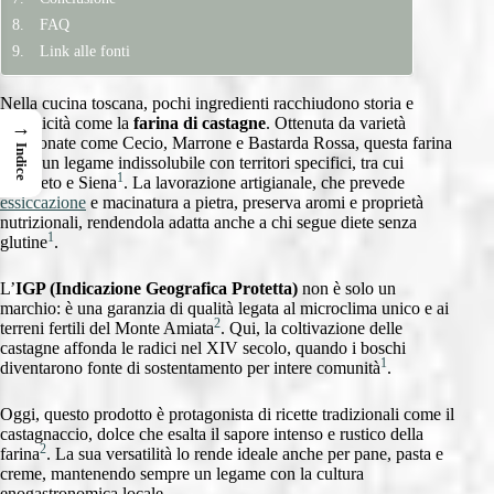
FAQ
Link alle fonti
Nella cucina toscana, pochi ingredienti racchiudono storia e
autenticità come la
farina di castagne
. Ottenuta da varietà
→
selezionate come Cecio, Marrone e Bastarda Rossa, questa farina
Indice
vanta un legame indissolubile con territori specifici, tra cui
1
Grosseto e Siena
. La lavorazione artigianale, che prevede
essiccazione
e macinatura a pietra, preserva aromi e proprietà
nutrizionali, rendendola adatta anche a chi segue diete senza
1
glutine
.
L’
IGP (Indicazione Geografica Protetta)
non è solo un
marchio: è una garanzia di qualità legata al microclima unico e ai
2
terreni fertili del Monte Amiata
. Qui, la coltivazione delle
castagne affonda le radici nel XIV secolo, quando i boschi
1
diventarono fonte di sostentamento per intere comunità
.
Oggi, questo prodotto è protagonista di ricette tradizionali come il
castagnaccio, dolce che esalta il sapore intenso e rustico della
2
farina
. La sua versatilità lo rende ideale anche per pane, pasta e
creme, mantenendo sempre un legame con la cultura
enogastronomica locale.