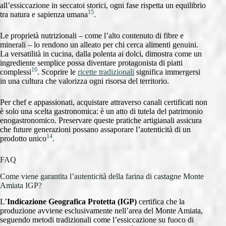
all’essiccazione in seccatoi storici, ogni fase rispetta un equilibrio
15
tra natura e sapienza umana
.
Le proprietà nutrizionali – come l’alto contenuto di fibre e
minerali – lo rendono un alleato per chi cerca alimenti genuini.
La versatilità in cucina, dalla polenta ai dolci, dimostra come un
ingrediente semplice possa diventare protagonista di piatti
16
complessi
. Scoprire le
ricette tradizionali
significa immergersi
in una cultura che valorizza ogni risorsa del territorio.
Per chef e appassionati, acquistare attraverso canali certificati non
è solo una scelta gastronomica: è un atto di tutela del patrimonio
enogastronomico. Preservare queste pratiche artigianali assicura
che future generazioni possano assaporare l’autenticità di un
14
prodotto unico
.
FAQ
Come viene garantita l’autenticità della farina di castagne Monte
Amiata IGP?
L’
Indicazione Geografica Protetta (IGP)
certifica che la
produzione avviene esclusivamente nell’area del Monte Amiata,
seguendo metodi tradizionali come l’essiccazione su fuoco di