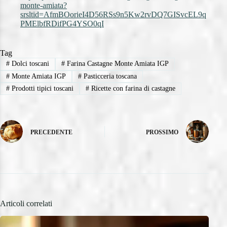
monte-amiata?
srsltid=AfmBOorieI4D56RSs9n5Kw2rvDQ7GISvcEL9q
PMElbfRDifPG4YSO0qI
Tag
#
Dolci toscani
#
Farina Castagne Monte Amiata IGP
#
Monte Amiata IGP
#
Pasticceria toscana
#
Prodotti tipici toscani
#
Ricette con farina di castagne
PRECEDENTE
PROSSIMO
Articoli correlati