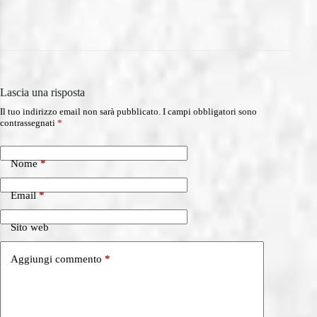
06/0
Lascia una risposta
Il tuo indirizzo email non sarà pubblicato.
I campi obbligatori sono
contrassegnati
*
Nome
*
Email
*
Sito web
Aggiungi commento
*