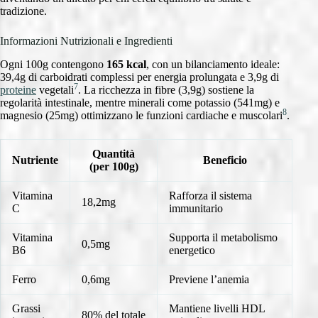
tradizione.
Informazioni Nutrizionali e Ingredienti
Ogni 100g contengono
165 kcal
, con un bilanciamento ideale:
39,4g di carboidrati complessi per energia prolungata e 3,9g di
7
proteine
vegetali
. La ricchezza in fibre (3,9g) sostiene la
regolarità intestinale, mentre minerali come potassio (541mg) e
8
magnesio (25mg) ottimizzano le funzioni cardiache e muscolari
.
Quantità
Nutriente
Beneficio
(per 100g)
Vitamina
Rafforza il sistema
18,2mg
C
immunitario
Vitamina
Supporta il metabolismo
0,5mg
B6
energetico
Ferro
0,6mg
Previene l’anemia
Grassi
Mantiene livelli HDL
80% del totale