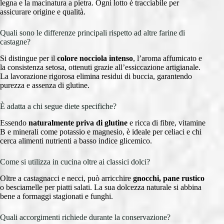
legna e la macinatura a pietra. Ogni lotto è tracciabile per
assicurare origine e qualità.
Quali sono le differenze principali rispetto ad altre farine di
castagne?
Si distingue per il
colore nocciola intenso
, l’aroma affumicato e
la consistenza setosa, ottenuti grazie all’essiccazione artigianale.
La lavorazione rigorosa elimina residui di buccia, garantendo
purezza e assenza di glutine.
È adatta a chi segue diete specifiche?
Essendo
naturalmente priva di glutine
e ricca di fibre, vitamine
B e minerali come potassio e magnesio, è ideale per celiaci e chi
cerca alimenti nutrienti a basso indice glicemico.
Come si utilizza in cucina oltre ai classici dolci?
Oltre a castagnacci e necci, può arricchire
gnocchi, pane rustico
o besciamelle per piatti salati. La sua dolcezza naturale si abbina
bene a formaggi stagionati e funghi.
Quali accorgimenti richiede durante la conservazione?