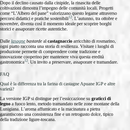
Dopo il declino causato dalla cinipide, la rinascita delle
coltivazioni dimostra l’impegno delle comunità locali. Progetti
come “L’Albero del pane” valorizzano questo legame attraverso
12
percorsi didattici e pratiche sostenibili
. L’autunno, tra
ottobre
e
novembre
, diventa così il momento ideale per scoprire borghi
storici e assaporare ricette autentiche.
Dalle
lasagne
bastarde
al
castagnaccio
arricchito di rosmarino,
ogni piatto racconta una storia di resilienza. Visitare i luoghi di
produzione permette di comprendere come tradizione e
innovazione cooperino per mantenere viva questa eredità
12
gastronomica
. Un invito a preservare, assaporare e tramandare.
FAQ
Qual è la differenza tra la farina di castagne Apuane IGP e altre
varietà?
La versione IGP si distingue per l’essiccazione su
graticci di
legno
a fuoco lento, metodo tramandato nelle zone montane della
Lunigiana. L’aroma affumicato e la macinatura a pietra
garantiscono una consistenza fine e un retrogusto dolce, tipico
della tradizione ligure-toscana.