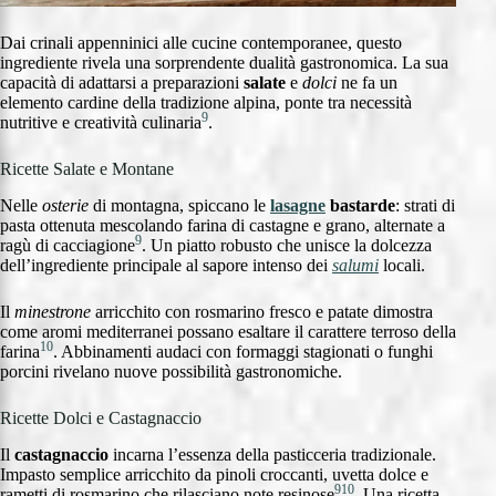
Dai crinali appenninici alle cucine contemporanee, questo
ingrediente rivela una sorprendente dualità gastronomica. La sua
capacità di adattarsi a preparazioni
salate
e
dolci
ne fa un
elemento cardine della tradizione alpina, ponte tra necessità
9
nutritive e creatività culinaria
.
Ricette Salate e Montane
Nelle
osterie
di montagna, spiccano le
lasagne
bastarde
: strati di
pasta ottenuta mescolando farina di castagne e grano, alternate a
9
ragù di cacciagione
. Un piatto robusto che unisce la dolcezza
dell’ingrediente principale al sapore intenso dei
salumi
locali.
Il
minestrone
arricchito con rosmarino fresco e patate dimostra
come aromi mediterranei possano esaltare il carattere terroso della
10
farina
. Abbinamenti audaci con formaggi stagionati o funghi
porcini rivelano nuove possibilità gastronomiche.
Ricette Dolci e Castagnaccio
Il
castagnaccio
incarna l’essenza della pasticceria tradizionale.
Impasto semplice arricchito da pinoli croccanti, uvetta dolce e
9
10
rametti di rosmarino che rilasciano note resinose
. Una ricetta