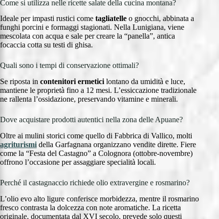
Come si utilizza nelle ricette salate della cucina montana?
Ideale per impasti rustici come
tagliatelle
o gnocchi, abbinata a
funghi porcini e formaggi stagionati. Nella Lunigiana, viene
mescolata con acqua e sale per creare la “panella”, antica
focaccia cotta su testi di ghisa.
Quali sono i tempi di conservazione ottimali?
Se riposta in
contenitori ermetici
lontano da umidità e luce,
mantiene le proprietà fino a 12 mesi. L’essiccazione tradizionale
ne rallenta l’ossidazione, preservando vitamine e minerali.
Dove acquistare prodotti autentici nella zona delle Apuane?
Oltre ai mulini storici come quello di Fabbrica di Vallico, molti
agriturismi
della Garfagnana organizzano vendite dirette. Fiere
come la “Festa del Castagno” a Colognora (ottobre-novembre)
offrono l’occasione per assaggiare specialità locali.
Perché il castagnaccio richiede olio extravergine e rosmarino?
L’olio evo alto ligure conferisce morbidezza, mentre il rosmarino
fresco contrasta la dolcezza con note aromatiche. La ricetta
originale, documentata dal XVI secolo, prevede solo questi