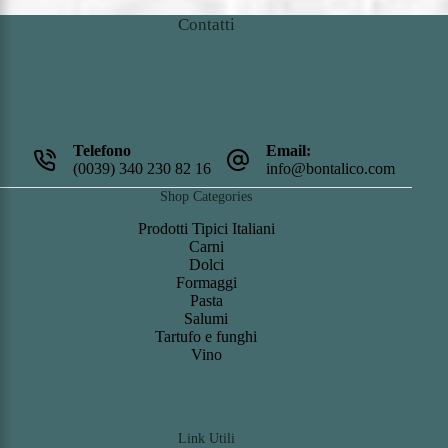
Contatti
Telefono
Email:
(0039) 340 230 82 16
info@bontalico.com
Shop Categories
Prodotti Tipici Italiani
Carni
Dolci
Formaggi
Pasta
Salumi
Tartufo e funghi
Vino
Link Utili