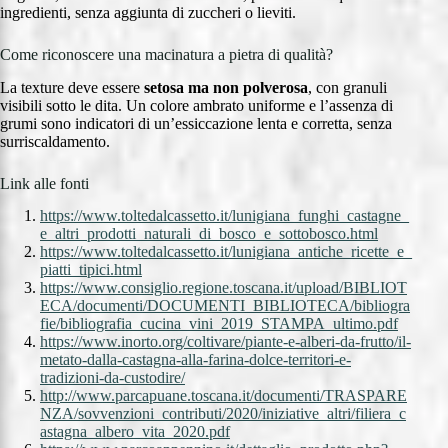
ingredienti, senza aggiunta di zuccheri o lieviti.
Come riconoscere una macinatura a pietra di qualità?
La texture deve essere
setosa ma non polverosa
, con granuli
visibili sotto le dita. Un colore ambrato uniforme e l’assenza di
grumi sono indicatori di un’essiccazione lenta e corretta, senza
surriscaldamento.
Link alle fonti
https://www.toltedalcassetto.it/lunigiana_funghi_castagne_
e_altri_prodotti_naturali_di_bosco_e_sottobosco.html
https://www.toltedalcassetto.it/lunigiana_antiche_ricette_e_
piatti_tipici.html
https://www.consiglio.regione.toscana.it/upload/BIBLIOT
ECA/documenti/DOCUMENTI_BIBLIOTECA/bibliogra
fie/bibliografia_cucina_vini_2019_STAMPA_ultimo.pdf
https://www.inorto.org/coltivare/piante-e-alberi-da-frutto/il-
metato-dalla-castagna-alla-farina-dolce-territori-e-
tradizioni-da-custodire/
http://www.parcapuane.toscana.it/documenti/TRASPARE
NZA/sovvenzioni_contributi/2020/iniziative_altri/filiera_c
astagna_albero_vita_2020.pdf