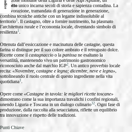
Nelle zone montane della Liguria e delle Alpi Apuane, un
Indice
prodotto
unico incarna secoli di storia e sapienza contadina. La
sua lavorazione, tramandata di generazione in generazione,
combina tecniche antiche con un legame indissolubile al
1
territorio
. Il castagno, oltre a fornire nutrimento, ha plasmato
l’architettura rurale e l’economia locale, diventando simbolo di
1
resilienza
.
Ottenuta dall’essiccazione e macinatura delle castagne, questa
farina si distingue per il suo colore ambrato e il retrogusto dolce.
Ricette come il
castagnaccio
o la
panissa
ne esaltano la
versatilità, mantenendo vivo un patrimonio gastronomico
2
riconosciuto anche dal marchio IGP
. Un antico proverbio locale
recita:
«Novembre, castagne e legna; dicembre, neve e legna»
,
sottolineando il ruolo centrale di questo ingrediente nella vita
1
quotidiana
.
Opere come
«Castagne in tavola: le migliori ricette toscane»
dimostrano come la sua importanza travalichi i confini regionali,
3
2
unendo Liguria e Toscana in un dialogo culinario
. Ogni fase di
produzione, dalla raccolta alla setacciatura, riflette un equilibrio
tra innovazione e rispetto delle tradizioni.
Punti Chiave