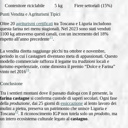
Contenitore riciclabile
5 kg
Fiere settoriali (15%)
Punti Vendita e Agriturismi Tipici
Oltre 20
agriturismi certificati
tra Toscana e Liguria includono
questa farina nei menu stagionali. Nel 2023 sono stati venduti
1100 kg attraverso questi canali, con un incremento del 18%
11
rispetto all’anno precedente
.
La vendita diretta raggiunge picchi tra ottobre e novembre,
periodo in cui i castagneti diventano meta di appassionati. Questo
modello commerciale rafforza il legame tra
tradizioni
locali e
turismo esperienziale, come dimostra il premio “Dolce e Farina”
11
vinto nel 2016
.
Conclusione
Tra i sentieri montani dove il passato dialoga con il presente, la
farina castagne
si conferma custode di saperi secolari. Ogni fase
della
produzione
, dai 25 giorni di
essiccazione
al lento lavoro dei
mulini a pietra, preserva un patrimonio che unisce Liguria e
12
Toscana
. Il riconoscimento IGP non tutela solo un
prodotto
, ma
un intero ecosistema culturale legato al
castagno
.