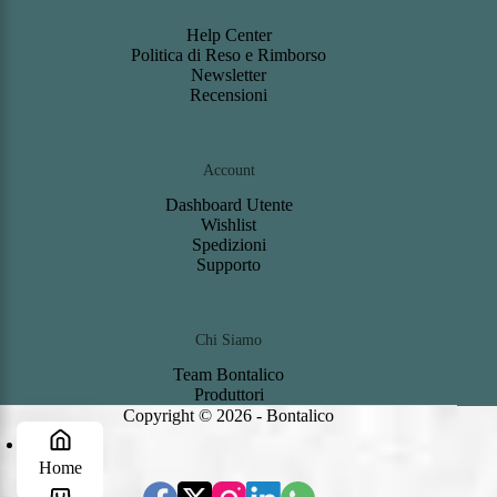
Help Center
Politica di Reso e Rimborso
Newsletter
Recensioni
Account
Dashboard
Utente
Wishlist
S
pedizioni
Support
o
Chi Siamo
Team Bontalico
Produttori
Copyright © 2026 - Bontalico
Home