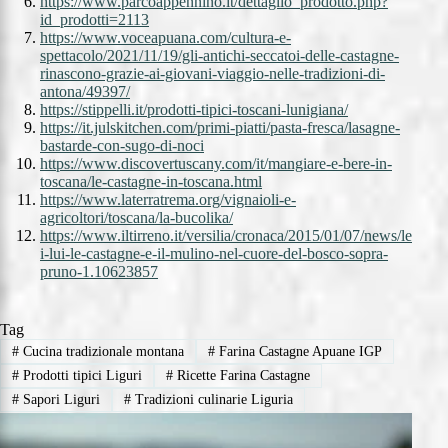
https://www.parcoappennino.it/dettaglio_prodotto.php?
id_prodotti=2113
https://www.voceapuana.com/cultura-e-
spettacolo/2021/11/19/gli-antichi-seccatoi-delle-castagne-
rinascono-grazie-ai-giovani-viaggio-nelle-tradizioni-di-
antona/49397/
https://stippelli.it/prodotti-tipici-toscani-lunigiana/
https://it.julskitchen.com/primi-piatti/pasta-fresca/lasagne-
bastarde-con-sugo-di-noci
https://www.discovertuscany.com/it/mangiare-e-bere-in-
toscana/le-castagne-in-toscana.html
https://www.laterratrema.org/vignaioli-e-
agricoltori/toscana/la-bucolika/
https://www.iltirreno.it/versilia/cronaca/2015/01/07/news/le
i-lui-le-castagne-e-il-mulino-nel-cuore-del-bosco-sopra-
pruno-1.10623857
Tag
#
Cucina tradizionale montana
#
Farina Castagne Apuane IGP
#
Prodotti tipici Liguri
#
Ricette Farina Castagne
#
Sapori Liguri
#
Tradizioni culinarie Liguria