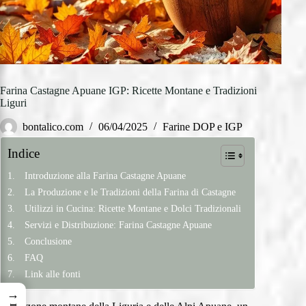
Farina Castagne Apuane IGP: Ricette Montane e Tradizioni
Liguri
bontalico.com
06/04/2025
Farine DOP e IGP
Indice
Introduzione alla Farina Castagne Apuane
La Produzione e le Tradizioni della Farina di Castagne
Utilizzi in Cucina: Ricette Montane e Dolci Tradizionali
Servizi e Distribuzione: Farina Castagne Apuane
Conclusione
FAQ
Link alle fonti
→