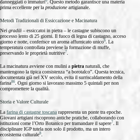
6
danneggiati o immaturi
. Questo metodo garantisce una materia
prima eccellente per la
produzione
artigianale.
Metodi Tradizionali di Essiccazione e Macinatura
Nei
gradili
– essiccatoi in pietra – le castagne subiscono un
processo lento di 25 giorni. Il fuoco di legna di castagno, acceso
6
giorno e notte, conferisce un aroma affumicato unico
. La
temperatura controllata previene la formazione di muffe,
7
preservando le proprietà nutritive
.
La macinatura avviene con mulini a
pietra
naturali, che
mantengono la tipica consistenza “a borotalco”. Questa tecnica,
documentata già nel XV secolo, evita il surriscaldamento della
8
6
farina
. Ogni giorno si lavorano massimo 5 quintali per non
compromettere la qualità.
Storia e Valore Culturale
La
farina di castagne toscana
rappresenta un ponte tra epoche.
Giovani artigiani riscoprono antiche pratiche, collaborando con
7
istituzioni come l’Orto Botanico per tramandare il sapere
. Il
disciplinare IGP tutela non solo il prodotto, ma un intero
8
ecosistema culturale
.