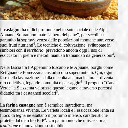
Il
castagno
ha radici profonde nel tessuto sociale delle Alpi
Apuane. Soprannominato “albero del pane”, per secoli ha
garantito la sopravvivenza delle popolazioni montane attraverso i
4
suoi frutti nutrienti
. Le tecniche di coltivazione, sviluppate in
simbiosi con il
territorio
, prevedono ancora oggi l’uso di
4
essiccatoi in pietra e metodi manuali tramandati da generazioni
.
Nella fascia tra l’Appennino toscano e le Apuane, borghi come
Retignano e Pomezzana custodiscono saperi antichi. Qui, ogni
fase della lavorazione – dalla raccolta alla macinatura – diventa
4
rito collettivo, legando comunità e paesaggio
. Il progetto “Canal
Verde” a Stazzema valorizza questo legame attraverso percorsi
5
didattici tra i castagneti secolari
.
La
farina castagne
non è semplice ingrediente, ma
testimonianza vivente. Le varietà locali e l’essiccazione lenta su
fuoco di legna ne esaltano il profumo intenso, caratteristiche
4
protette dal marchio IGP
. Un patrimonio che unisce storia,
tradizione
e innovazione sostenibile.