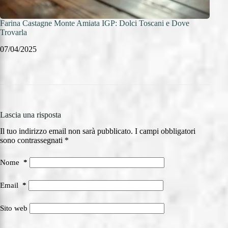
Farina Castagne Monte Amiata IGP: Dolci Toscani e Dove
Farin
Trovarla
07/0
07/04/2025
Lascia una risposta
Il tuo indirizzo email non sarà pubblicato.
I campi obbligatori
sono contrassegnati
*
Nome
*
Email
*
Sito web