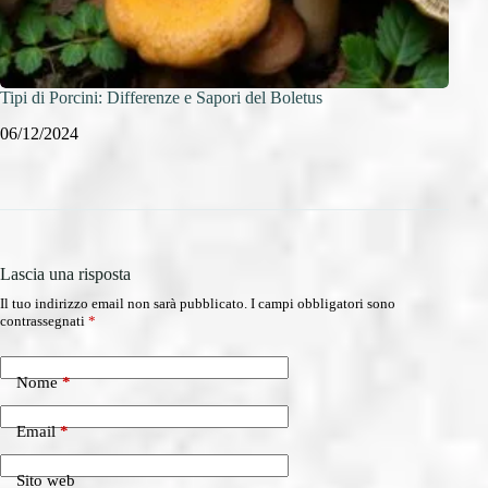
Tipi di Porcini: Differenze e Sapori del Boletus
Fungh
06/12/2024
05/1
Lascia una risposta
Il tuo indirizzo email non sarà pubblicato.
I campi obbligatori sono
contrassegnati
*
Nome
*
Email
*
Sito web