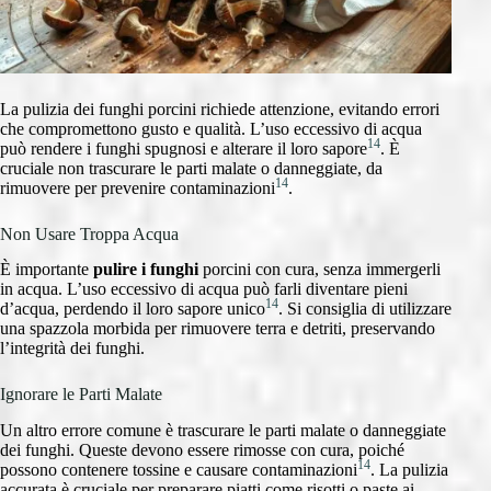
La pulizia dei funghi porcini richiede attenzione, evitando errori
che compromettono gusto e qualità. L’uso eccessivo di acqua
14
può rendere i funghi spugnosi e alterare il loro sapore
. È
cruciale non trascurare le parti malate o danneggiate, da
14
rimuovere per prevenire contaminazioni
.
Non Usare Troppa Acqua
È importante
pulire i funghi
porcini con cura, senza immergerli
in acqua. L’uso eccessivo di acqua può farli diventare pieni
14
d’acqua, perdendo il loro sapore unico
. Si consiglia di utilizzare
una spazzola morbida per rimuovere terra e detriti, preservando
l’integrità dei funghi.
Ignorare le Parti Malate
Un altro errore comune è trascurare le parti malate o danneggiate
dei funghi. Queste devono essere rimosse con cura, poiché
14
possono contenere tossine e causare contaminazioni
. La pulizia
accurata è cruciale per preparare piatti come risotti o paste ai