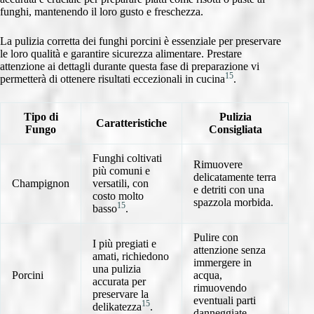
funghi, mantenendo il loro gusto e freschezza.
La pulizia corretta dei funghi porcini è essenziale per preservare
le loro qualità e garantire sicurezza alimentare. Prestare
attenzione ai dettagli durante questa fase di preparazione vi
15
permetterà di ottenere risultati eccezionali in cucina
.
Tipo di
Pulizia
Caratteristiche
Fungo
Consigliata
Funghi coltivati
Rimuovere
più comuni e
delicatamente terra
Champignon
versatili, con
e detriti con una
costo molto
spazzola morbida.
15
basso
.
Pulire con
I più pregiati e
attenzione senza
amati, richiedono
immergere in
una pulizia
Porcini
acqua,
accurata per
rimuovendo
preservare la
eventuali parti
15
delikatezza
.
danneggiate.