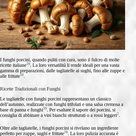
I funghi porcini, quando puliti con cura, sono il fulcro di molte
16
ricette italiane
. La loro versatilità li rende ideali per una vasta
gamma di preparazioni, dalle tagliatelle ai sughi, fino alle zuppe e
16
alle frittate
.
Ricette Tradizionali con Funghi
Le tagliatelle con funghi porcini rappresentano un classico
dell’autunno, realizzate con funghi trifolati e una salsa cremosa a
16
base di panna e funghi
. Per esaltare il sapore dei porcini, si
2
consiglia di abbinare a vini bianchi strutturati o a rossi leggeri
.
Oltre alle tagliatelle, i funghi porcini si rivelano un ingrediente
16
perfetto per zuppe, sughi e frittate
. La loro pulizia accurata è