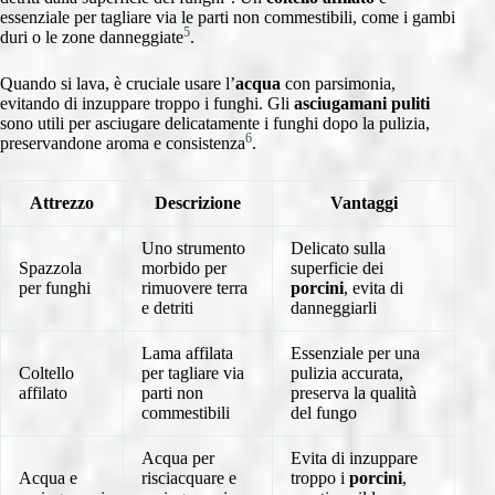
essenziale per tagliare via le parti non commestibili, come i gambi
5
duri o le zone danneggiate
.
Quando si lava, è cruciale usare l’
acqua
con parsimonia,
evitando di inzuppare troppo i funghi. Gli
asciugamani puliti
sono utili per asciugare delicatamente i funghi dopo la pulizia,
6
preservandone aroma e consistenza
.
Attrezzo
Descrizione
Vantaggi
Uno strumento
Delicato sulla
Spazzola
morbido per
superficie dei
per funghi
rimuovere terra
porcini
, evita di
e detriti
danneggiarli
Lama affilata
Essenziale per una
Coltello
per tagliare via
pulizia accurata,
affilato
parti non
preserva la qualità
commestibili
del fungo
Acqua per
Evita di inzuppare
Acqua e
risciacquare e
troppo i
porcini
,