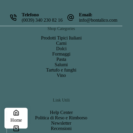
Telefono
Email:
(0039) 340 230 82 16
info@bontalico.com
Shop Categories
Prodotti Tipici Italiani
Carni
Dolci
Formaggi
Pasta
Salumi
Tartufo e funghi
Vino
Link Utili
Help Center
Politica di Reso e Rimborso
Home
Newsletter
Recensioni