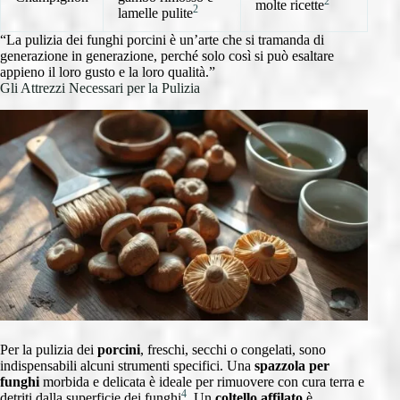
2
molte ricette
2
lamelle pulite
“La pulizia dei funghi porcini è un’arte che si tramanda di
generazione in generazione, perché solo così si può esaltare
appieno il loro gusto e la loro qualità.”
Gli Attrezzi Necessari per la Pulizia
Per la pulizia dei
porcini
, freschi, secchi o congelati, sono
indispensabili alcuni strumenti specifici. Una
spazzola per
funghi
morbida e delicata è ideale per rimuovere con cura terra e
4
detriti dalla superficie dei funghi
. Un
coltello affilato
è