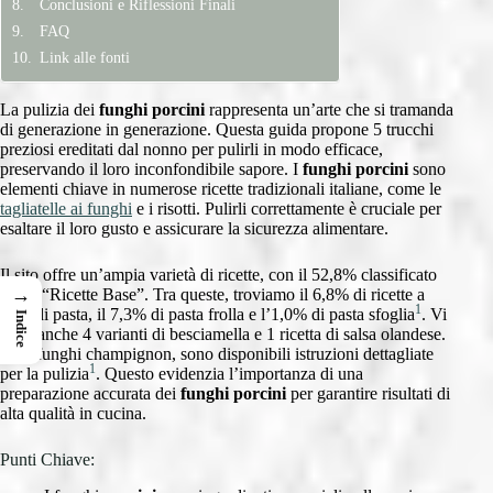
Conclusioni e Riflessioni Finali
FAQ
Link alle fonti
La pulizia dei
funghi porcini
rappresenta un’arte che si tramanda
di generazione in generazione. Questa guida propone 5 trucchi
preziosi ereditati dal nonno per pulirli in modo efficace,
preservando il loro inconfondibile sapore. I
funghi porcini
sono
elementi chiave in numerose ricette tradizionali italiane, come le
tagliatelle ai funghi
e i risotti. Pulirli correttamente è cruciale per
esaltare il loro gusto e assicurare la sicurezza alimentare.
Il sito offre un’ampia varietà di ricette, con il 52,8% classificato
→
come “Ricette Base”. Tra queste, troviamo il 6,8% di ricette a
1
base di pasta, il 7,3% di pasta frolla e l’1,0% di pasta sfoglia
. Vi
Indice
sono anche 4 varianti di besciamella e 1 ricetta di salsa olandese.
Per i funghi champignon, sono disponibili istruzioni dettagliate
1
per la pulizia
. Questo evidenzia l’importanza di una
preparazione accurata dei
funghi porcini
per garantire risultati di
alta qualità in cucina.
Punti Chiave: