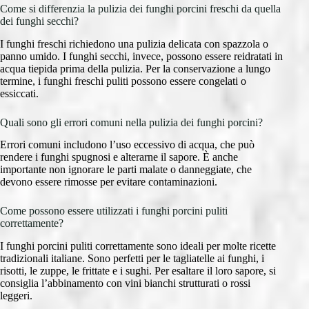
Come si differenzia la pulizia dei funghi porcini freschi da quella
dei funghi secchi?
I funghi freschi richiedono una pulizia delicata con spazzola o
panno umido. I funghi secchi, invece, possono essere reidratati in
acqua tiepida prima della pulizia. Per la conservazione a lungo
termine, i funghi freschi puliti possono essere congelati o
essiccati.
Quali sono gli errori comuni nella pulizia dei funghi porcini?
Errori comuni includono l’uso eccessivo di acqua, che può
rendere i funghi spugnosi e alterarne il sapore. È anche
importante non ignorare le parti malate o danneggiate, che
devono essere rimosse per evitare contaminazioni.
Come possono essere utilizzati i funghi porcini puliti
correttamente?
I funghi porcini puliti correttamente sono ideali per molte ricette
tradizionali italiane. Sono perfetti per le tagliatelle ai funghi, i
risotti, le zuppe, le frittate e i sughi. Per esaltare il loro sapore, si
consiglia l’abbinamento con vini bianchi strutturati o rossi
leggeri.