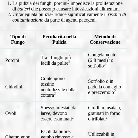
2
La pulizia dei funghi porcini
impedisce la proliferazione
di
batteri
che possono causare intossicazioni alimentari.
2
Un’adeguata pulizia
riduce significativamente il
rischio di
contaminazione
da parte di agenti patogeni.
Tipo di
Peculiarità nella
Metodo di
Fungo
Pulizia
Conservazione
Congelamento
Tra i funghi più
3
Porcini
(6-8 mesi)
o
2
facili da pulire
3
sott’olio
Contengono
Sott’olio o in
tossine
Chiodini
padella con aglio
neutralizzate dalla
2
e prezzemolo
2
cottura
Spesso infestati da
Crudi in insalata,
Ovoli
larve, devono
gratinati in forno
2
2
essere esaminati
o trifolati
Facili da pulire,
Utilizzabili in
Champignon
gambo rimosso e