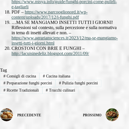
https://www.misya.info/guide/funghi-porcini-come-pulirli-
e-tagliarli
PDF –
https://www.parcooglionord.it/wp-
content/uploads/2017/12/i-funghi.pdf
…MA SE MANGIAMO INSETTI TUTTI I GIORNI!
Riflessioni sul contesto, sulla percezione e sulla normativa
in tema di insetti allevati e non. –
https://www.agrariansciences.it/2023/12/ma-se-mangiamo-
insetti-tutti-i-giorni.html
CROSTONI CON BRIE E FUNGHI –
http://lacuisinedeliz.blogspot.com/2011/09/
Tag
#
Consigli di cucina
#
Cucina italiana
#
Preparazione funghi porcini
#
Pulizia funghi porcini
#
Ricette Tradizionali
#
Trucchi culinari
PRECEDENTE
PROSSIMO