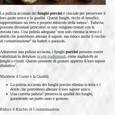
La pulizia accurata dei
funghi porcini
è cruciale per preservare il
loro
gusto unico
e la
qualità
. Questi funghi, ricchi di benefici,
2
rappresentano un vero e proprio miracolo della natura
. Tuttavia,
possono diventare pericolosi se non vengono trattati con la
2
dovuta cura. Una pulizia adeguata
non solo elimina la terra e i
detriti che potrebbero alterare il sapore, ma riduce anche il
rischio
2
di contaminazione
da batteri o parassiti.
Attraverso una pulizia accurata, i funghi
porcini
possono essere
valorizzati in deliziose
ricette tradizionali
, come
tagliatelle ai
funghi
o
risotti
. Questo permette di
gustare appieno
il loro sapore
2
distintivo
.
Mantiene il Gusto e la Qualità
La pulizia accurata dei funghi porcini elimina la terra e i
detriti che potrebbero alterare il loro
sapore unico
.
2
Una corretta pulizia
preserva la
qualità
dei funghi,
garantendo un piatto sano e gustoso.
Riduce il Rischio di Contaminazione