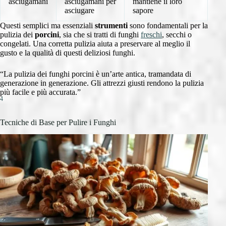
asciugamani
asciugamani per
mantiene il loro
asciugare
sapore
Questi semplici ma essenziali
strumenti
sono fondamentali per la
pulizia dei
porcini
, sia che si tratti di funghi
freschi
, secchi o
congelati. Una corretta pulizia aiuta a preservare al meglio il
gusto e la qualità di questi deliziosi funghi.
“La pulizia dei funghi porcini è un’arte antica, tramandata di
generazione in generazione. Gli attrezzi giusti rendono la pulizia
più facile e più accurata.”
4
Tecniche di Base per Pulire i Funghi