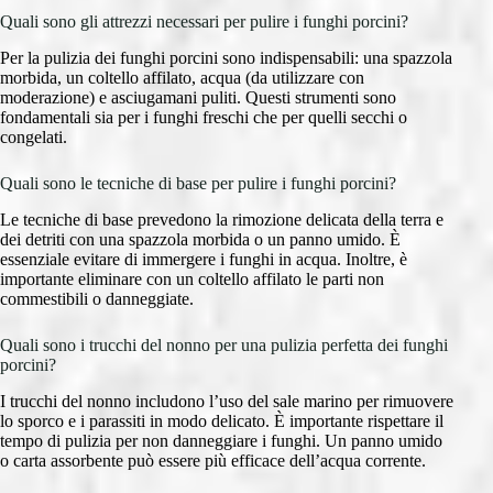
Quali sono gli attrezzi necessari per pulire i funghi porcini?
Per la pulizia dei funghi porcini sono indispensabili: una spazzola
morbida, un coltello affilato, acqua (da utilizzare con
moderazione) e asciugamani puliti. Questi strumenti sono
fondamentali sia per i funghi freschi che per quelli secchi o
congelati.
Quali sono le tecniche di base per pulire i funghi porcini?
Le tecniche di base prevedono la rimozione delicata della terra e
dei detriti con una spazzola morbida o un panno umido. È
essenziale evitare di immergere i funghi in acqua. Inoltre, è
importante eliminare con un coltello affilato le parti non
commestibili o danneggiate.
Quali sono i trucchi del nonno per una pulizia perfetta dei funghi
porcini?
I trucchi del nonno includono l’uso del sale marino per rimuovere
lo sporco e i parassiti in modo delicato. È importante rispettare il
tempo di pulizia per non danneggiare i funghi. Un panno umido
o carta assorbente può essere più efficace dell’acqua corrente.