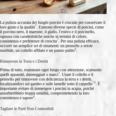
La pulizia accurata dei funghi porcini è cruciale per conservare il
7
loro gusto e la qualità
. Esistono diverse specie di porcini, come
il porcino nero, il marrone, il giallo, l’estivo e il porcinello,
ognuna con caratteristiche uniche in termini di colore,
7
consistenza e preferenze di crescita
. Per una pulizia efficace,
occorre un semplice set di strumenti: un pennello a setole
8
morbide, un coltello affilato e un panno pulito
.
Rimuovere la Terra e i Detriti
Prima di tutto, esaminare ogni fungo con attenzione, scartando
7
quelli appassiti, danneggiati o marci
. Usate il coltello e il
pennello per rimuovere con delicatezza la terra e i detriti,
7
9
focalizzandovi sul gambo e sulle lamelle sotto il cappello
. È
importante evitare di immergere i porcini in acqua, poiché
assorbirebbero troppa umidità, compromettendo la loro
8
consistenza e sapore
.
Tagliare le Parti Non Comestibili