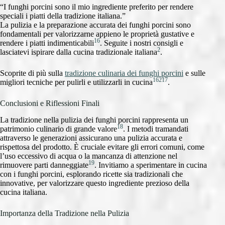
“I funghi porcini sono il mio ingrediente preferito per rendere
speciali i piatti della tradizione italiana.”
La pulizia e la preparazione accurata dei funghi porcini sono
fondamentali per valorizzarne appieno le proprietà gustative e
16
rendere i piatti indimenticabili
. Seguite i nostri consigli e
2
lasciatevi ispirare dalla cucina tradizionale italiana
.
Scoprite di più sulla
tradizione culinaria dei funghi porcini
e sulle
16
2
17
migliori tecniche per pulirli e utilizzarli in cucina
.
Conclusioni e Riflessioni Finali
La tradizione nella pulizia dei funghi porcini rappresenta un
18
patrimonio culinario di grande valore
. I metodi tramandati
attraverso le generazioni assicurano una pulizia accurata e
rispettosa del prodotto. È cruciale evitare gli errori comuni, come
l’uso eccessivo di acqua o la mancanza di attenzione nel
19
rimuovere parti danneggiate
. Invitiamo a sperimentare in cucina
con i funghi porcini, esplorando ricette sia tradizionali che
innovative, per valorizzare questo ingrediente prezioso della
cucina italiana.
Importanza della Tradizione nella Pulizia