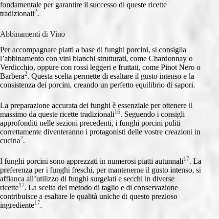
fondamentale per garantire il successo di queste ricette
2
tradizionali
.
Abbinamenti di Vino
Per accompagnare piatti a base di funghi porcini, si consiglia
l’abbinamento con vini bianchi strutturati, come Chardonnay o
Verdicchio, oppure con rossi leggeri e fruttati, come Pinot Nero o
2
Barbera
. Questa scelta permette di esaltare il gusto intenso e la
consistenza dei porcini, creando un perfetto equilibrio di sapori.
La preparazione accurata dei funghi è essenziale per ottenere il
16
massimo da queste ricette tradizionali
. Seguendo i consigli
approfonditi nelle sezioni precedenti, i funghi porcini puliti
correttamente diventeranno i protagonisti delle vostre creazioni in
2
cucina
.
17
I funghi porcini sono apprezzati in numerosi piatti autunnali
. La
preferenza per i funghi freschi, per mantenerne il gusto intenso, si
affianca all’utilizzo di funghi surgelati e secchi in diverse
17
ricette
. La scelta del metodo di taglio e di conservazione
contribuisce a esaltare le qualità uniche di questo prezioso
17
ingrediente
.