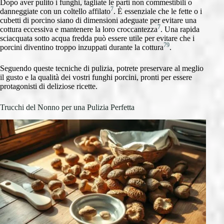
Dopo aver pulito i funghi, tagliate le parti non commestibili o
7
danneggiate con un coltello affilato
. È essenziale che le fette o i
cubetti di porcino siano di dimensioni adeguate per evitare una
7
cottura eccessiva e mantenere la loro croccantezza
. Una rapida
sciacquata sotto acqua fredda può essere utile per evitare che i
7
9
porcini diventino troppo inzuppati durante la cottura
.
Seguendo queste tecniche di pulizia, potrete preservare al meglio
il gusto e la qualità dei vostri funghi porcini, pronti per essere
protagonisti di deliziose ricette.
Trucchi del Nonno per una Pulizia Perfetta