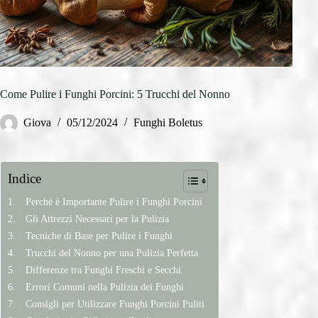
Come Pulire i Funghi Porcini: 5 Trucchi del Nonno
Giova
05/12/2024
Funghi Boletus
Indice
Perché è Importante Pulire i Funghi Porcini
Gli Attrezzi Necessari per la Pulizia
Tecniche di Base per Pulire i Funghi
Trucchi del Nonno per una Pulizia Perfetta
Differenze tra Funghi Freschi e Secchi
Errori Comuni nella Pulizia dei Funghi
Consigli per Utilizzare Funghi Porcini Puliti