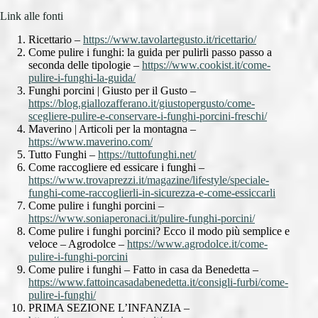
Link alle fonti
Ricettario –
https://www.tavolartegusto.it/ricettario/
Come pulire i funghi: la guida per pulirli passo passo a
seconda delle tipologie –
https://www.cookist.it/come-
pulire-i-funghi-la-guida/
Funghi porcini | Giusto per il Gusto –
https://blog.giallozafferano.it/giustopergusto/come-
scegliere-pulire-e-conservare-i-funghi-porcini-freschi/
Maverino | Articoli per la montagna –
https://www.maverino.com/
Tutto Funghi –
https://tuttofunghi.net/
Come raccogliere ed essicare i funghi –
https://www.trovaprezzi.it/magazine/lifestyle/speciale-
funghi-come-raccoglierli-in-sicurezza-e-come-essiccarli
Come pulire i funghi porcini –
https://www.soniaperonaci.it/pulire-funghi-porcini/
Come pulire i funghi porcini? Ecco il modo più semplice e
veloce – Agrodolce –
https://www.agrodolce.it/come-
pulire-i-funghi-porcini
Come pulire i funghi – Fatto in casa da Benedetta –
https://www.fattoincasadabenedetta.it/consigli-furbi/come-
pulire-i-funghi/
PRIMA SEZIONE L’INFANZIA –