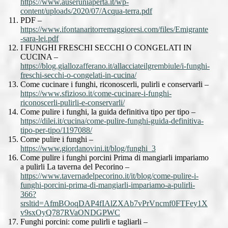
https://www.auseruniaperta.it/wp-
content/uploads/2020/07/Acqua-terra.pdf
PDF –
https://www.ifontanaritorremaggioresi.com/files/Emigrante
-sara-lei.pdf
I FUNGHI FRESCHI SECCHI O CONGELATI IN
CUCINA –
https://blog.giallozafferano.it/allacciateilgrembiule/i-funghi-
freschi-secchi-o-congelati-in-cucina/
Come cucinare i funghi, riconoscerli, pulirli e conservarli –
https://www.sfizioso.it/come-cucinare-i-funghi-
riconoscerli-pulirli-e-conservarli/
Come pulire i funghi, la guida definitiva tipo per tipo –
https://dilei.it/cucina/come-pulire-funghi-guida-definitiva-
tipo-per-tipo/1197088/
Come pulire i funghi –
https://www.giordanovini.it/blog/funghi_3
Come pulire i funghi porcini Prima di mangiarli impariamo
a pulirli La taverna del Pecorino –
https://www.tavernadelpecorino.it/it/blog/come-pulire-i-
funghi-porcini-prima-di-mangiarli-impariamo-a-pulirli-
366?
srsltid=AfmBOoqDAP4fIAlZXAb7vPrVncmf0FTFey1X
v9sxOyQ787RVaONDGPWC
Funghi porcini: come pulirli e tagliarli –