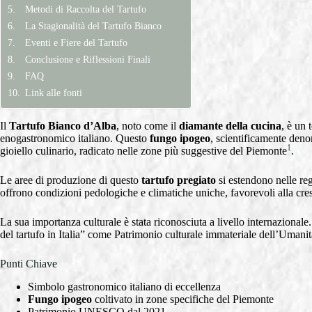
Metodi di Raccolta del Tartufo
La Stagionalità del Tartufo Bianco
Eventi e Fiere del Tartufo
Conclusione e Riflessioni Finali
FAQ
Link alle fonti
Il
Tartufo Bianco d’Alba
, noto come il
diamante della cucina
, è un
enogastronomico italiano. Questo
fungo ipogeo
, scientificamente den
1
gioiello culinario, radicato nelle zone più suggestive del Piemonte
.
Le aree di produzione di questo
tartufo pregiato
si estendono nelle reg
offrono condizioni pedologiche e climatiche uniche, favorevoli alla cres
La sua importanza culturale è stata riconosciuta a livello internazion
del tartufo in Italia” come Patrimonio culturale immateriale dell’Umanit
Punti Chiave
Simbolo gastronomico italiano di eccellenza
Fungo ipogeo
coltivato in zone specifiche del Piemonte
Patrimonio UNESCO dal 2021