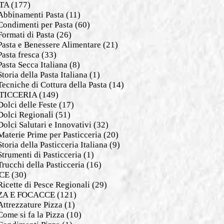
TA
(177)
Abbinamenti Pasta
(11)
Condimenti per Pasta
(60)
Formati di Pasta
(26)
Pasta e Benessere Alimentare
(21)
Pasta fresca
(33)
Pasta Secca Italiana
(8)
Storia della Pasta Italiana
(1)
Tecniche di Cottura della Pasta
(14)
TICCERIA
(149)
Dolci delle Feste
(17)
Dolci Regionali
(51)
Dolci Salutari e Innovativi
(32)
Materie Prime per Pasticceria
(20)
Storia della Pasticceria Italiana
(9)
Strumenti di Pasticceria
(1)
Trucchi della Pasticceria
(16)
CE
(30)
Ricette di Pesce Regionali
(29)
ZA E FOCACCE
(121)
Attrezzature Pizza
(1)
Come si fa la Pizza
(10)