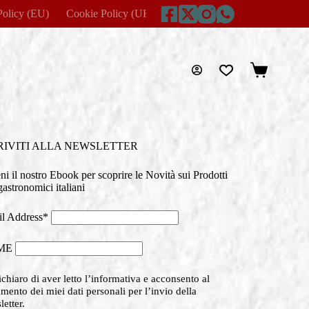
Policy (EU)
Cookie Policy (UK)
Disclaimer
Home
Imprin
Carrello
RIVITI ALLA NEWSLETTER
eni il nostro Ebook per scoprire le Novità sui Prodotti
astronomici italiani
l Address*
ME
chiaro di aver letto l’informativa e acconsento al
amento dei miei dati personali per l’invio della
etter.