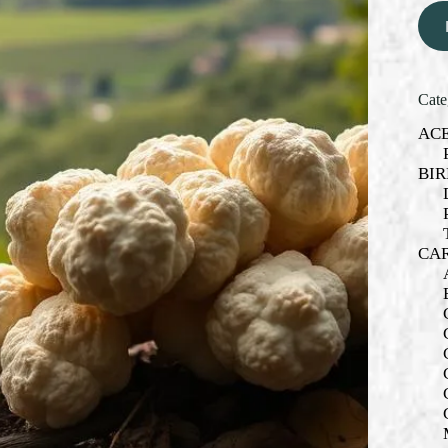
Cate
AC
BIR
CA