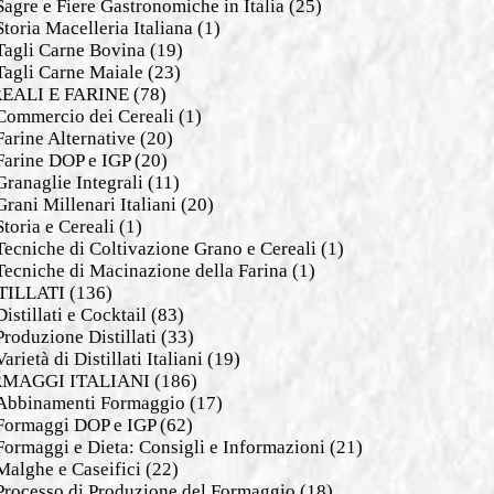
Sagre e Fiere Gastronomiche in Italia
(25)
Storia Macelleria Italiana
(1)
Tagli Carne Bovina
(19)
Tagli Carne Maiale
(23)
EALI E FARINE
(78)
Commercio dei Cereali
(1)
Farine Alternative
(20)
Farine DOP e IGP
(20)
Granaglie Integrali
(11)
Grani Millenari Italiani
(20)
Storia e Cereali
(1)
Tecniche di Coltivazione Grano e Cereali
(1)
Tecniche di Macinazione della Farina
(1)
TILLATI
(136)
Distillati e Cocktail
(83)
Produzione Distillati
(33)
Varietà di Distillati Italiani
(19)
MAGGI ITALIANI
(186)
Abbinamenti Formaggio
(17)
Formaggi DOP e IGP
(62)
Formaggi e Dieta: Consigli e Informazioni
(21)
Malghe e Caseifici
(22)
Processo di Produzione del Formaggio
(18)