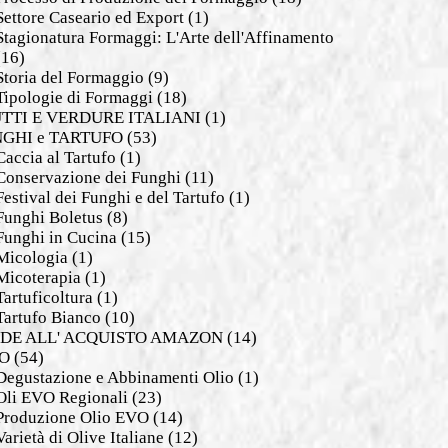
Settore Caseario ed Export
(1)
Stagionatura Formaggi: L'Arte dell'Affinamento
(16)
Storia del Formaggio
(9)
Tipologie di Formaggi
(18)
TTI E VERDURE ITALIANI
(1)
GHI e TARTUFO
(53)
Caccia al Tartufo
(1)
Conservazione dei Funghi
(11)
Festival dei Funghi e del Tartufo
(1)
Funghi Boletus
(8)
Funghi in Cucina
(15)
Micologia
(1)
Micoterapia
(1)
Tartuficoltura
(1)
Tartufo Bianco
(10)
DE ALL' ACQUISTO AMAZON
(14)
O
(54)
Degustazione e Abbinamenti Olio
(1)
Oli EVO Regionali
(23)
Produzione Olio EVO
(14)
Varietà di Olive Italiane
(12)