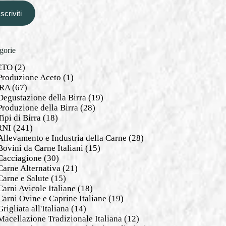
Iscriviti
gorie
ETO
(2)
Produzione Aceto
(1)
RA
(67)
Degustazione della Birra
(19)
Produzione della Birra
(28)
Tipi di Birra
(18)
RNI
(241)
Allevamento e Industria della Carne
(28)
Bovini da Carne Italiani
(15)
Cacciagione
(30)
Carne Alternativa
(21)
Carne e Salute
(15)
Carni Avicole Italiane
(18)
Carni Ovine e Caprine Italiane
(19)
Grigliata all'Italiana
(14)
Macellazione Tradizionale Italiana
(12)