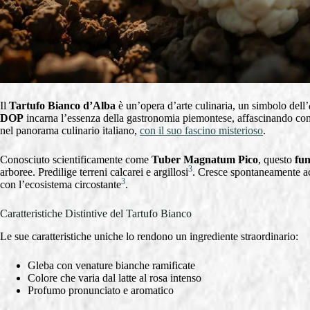
Il
Tartufo Bianco d’Alba
è un’opera d’arte culinaria, un simbolo dell’
DOP
incarna l’essenza della gastronomia piemontese, affascinando con i
nel panorama culinario italiano,
con il suo fascino misterioso
.
Conosciuto scientificamente come
Tuber Magnatum Pico
, questo
fun
3
arboree. Predilige terreni calcarei e argillosi
. Cresce spontaneamente ac
3
con l’ecosistema circostante
.
Caratteristiche Distintive del Tartufo Bianco
Le sue caratteristiche uniche lo rendono un ingrediente straordinario:
Gleba con venature bianche ramificate
Colore che varia dal latte al rosa intenso
Profumo pronunciato e aromatico