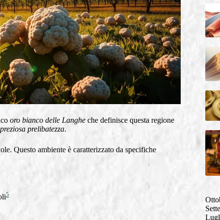
tico
oro bianco delle Langhe
che definisce questa regione
preziosa prelibatezza
.
le. Questo ambiente è caratterizzato da specifiche
5
li
Otto
Sett
Lugl