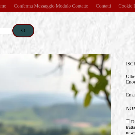
amo
Conferma Messaggio Modulo Contatto
Contatti
Cookie 
ISC
Otti
Enog
Emai
NO
Di
tratt
newsl