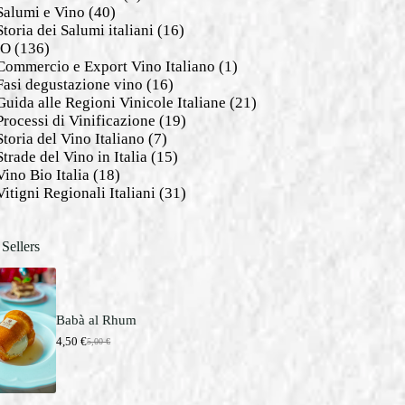
Salumi e Vino
(40)
Storia dei Salumi italiani
(16)
NO
(136)
Commercio e Export Vino Italiano
(1)
Fasi degustazione vino
(16)
Guida alle Regioni Vinicole Italiane
(21)
Processi di Vinificazione
(19)
Storia del Vino Italiano
(7)
Strade del Vino in Italia
(15)
Vino Bio Italia
(18)
Vitigni Regionali Italiani
(31)
 Sellers
Babà al Rhum
4,50
€
5,00
€
I
I
l
l
p
p
r
r
e
e