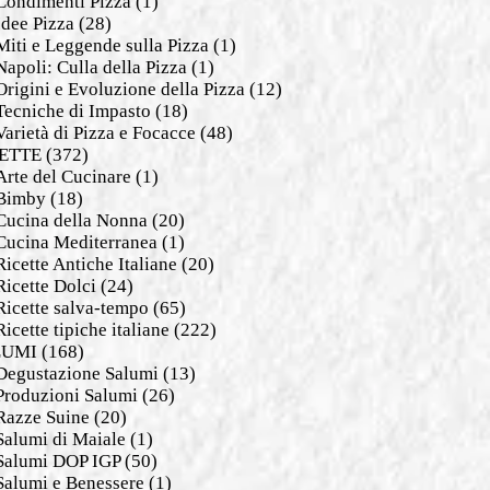
Condimenti Pizza
(1)
Idee Pizza
(28)
Miti e Leggende sulla Pizza
(1)
Napoli: Culla della Pizza
(1)
Origini e Evoluzione della Pizza
(12)
Tecniche di Impasto
(18)
Varietà di Pizza e Focacce
(48)
ETTE
(372)
Arte del Cucinare
(1)
Bimby
(18)
Cucina della Nonna
(20)
Cucina Mediterranea
(1)
Ricette Antiche Italiane
(20)
Ricette Dolci
(24)
Ricette salva-tempo
(65)
Ricette tipiche italiane
(222)
LUMI
(168)
Degustazione Salumi
(13)
Produzioni Salumi
(26)
Razze Suine
(20)
Salumi di Maiale
(1)
Salumi DOP IGP
(50)
Salumi e Benessere
(1)