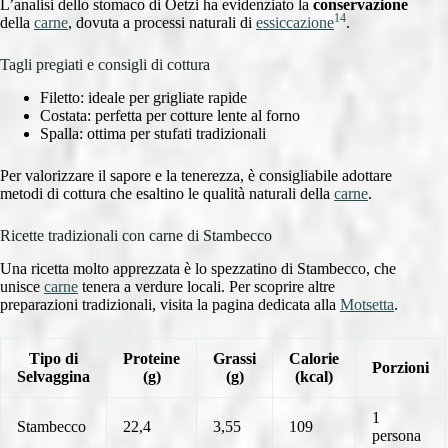
L’analisi dello stomaco di Oetzi ha evidenziato la
conservazione
14
della
carne
, dovuta a processi naturali di
essiccazione
.
Tagli pregiati e consigli di cottura
Filetto: ideale per grigliate rapide
Costata: perfetta per cotture lente al forno
Spalla: ottima per stufati tradizionali
Per valorizzare il sapore e la tenerezza, è consigliabile adottare
metodi di cottura che esaltino le qualità naturali della
carne
.
Ricette tradizionali con carne di Stambecco
Una ricetta molto apprezzata è lo spezzatino di Stambecco, che
unisce
carne
tenera a verdure locali. Per scoprire altre
preparazioni tradizionali, visita la pagina dedicata alla
Motsetta
.
Tipo di
Proteine
Grassi
Calorie
Porzioni
Selvaggina
(g)
(g)
(kcal)
1
Stambecco
22,4
3,55
109
persona