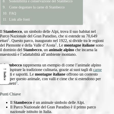
Sostenibilità e conservazione del Stambecco
Come degustare la carne di Stambecco
FAQ
Link alle fonti
Il
Stambecco
, un simbolo delle Alpi, trova il suo habitat nel
Parco Nazionale del Gran Paradiso, che si estende su 70,649
1
ettari
. Questo parco, inaugurato nel 1922, si divide tra le regioni
1
del Piemonte e della Valle d’Aosta
. Le
montagne italiane
sono
il dominio del
Stambecco
, un
animale alpino
che incarna la
maestosità e l’adattabilità all’ambiente montano.
Il
Stambecco
rappresenta un esempio di come l’animale alpino
→
possa ispirare la tradizione culinaria, grazie ai suoi tagli di
carne
Indice
pregiati e saporiti. Le
montagne italiane
offrono un contesto
unico per questo animale, con valli e cime che si estendono per
1
chilometri
.
Punti Chiave
Il
Stambecco
è un animale simbolo delle Alpi.
Il Parco Nazionale del Gran Paradiso è il primo parco
nazionale istituito in Italia.