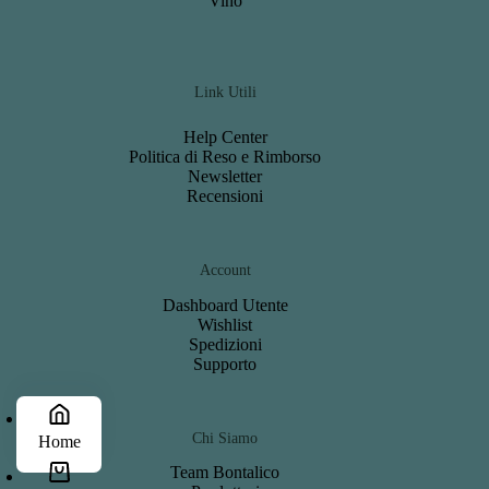
Vino
Link Utili
Help Center
Politica di Reso e Rimborso
Newsletter
Recensioni
Account
Dashboard
Utente
Wishlist
S
pedizioni
Support
o
Chi Siamo
Home
Team Bontalico