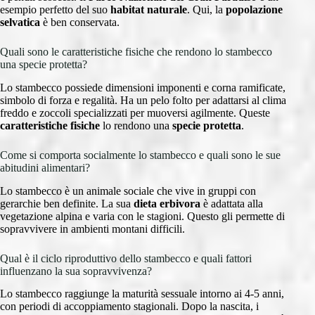
esempio perfetto del suo
habitat naturale
. Qui, la
popolazione
selvatica
è ben conservata.
Quali sono le caratteristiche fisiche che rendono lo stambecco
una specie protetta?
Lo stambecco possiede dimensioni imponenti e corna ramificate,
simbolo di forza e regalità. Ha un pelo folto per adattarsi al clima
freddo e zoccoli specializzati per muoversi agilmente. Queste
caratteristiche fisiche
lo rendono una
specie protetta
.
Come si comporta socialmente lo stambecco e quali sono le sue
abitudini alimentari?
Lo stambecco è un animale sociale che vive in gruppi con
gerarchie ben definite. La sua
dieta erbivora
è adattata alla
vegetazione alpina e varia con le stagioni. Questo gli permette di
sopravvivere in ambienti montani difficili.
Qual è il ciclo riproduttivo dello stambecco e quali fattori
influenzano la sua sopravvivenza?
Lo stambecco raggiunge la maturità sessuale intorno ai 4-5 anni,
con periodi di accoppiamento stagionali. Dopo la nascita, i