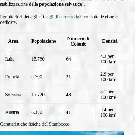
4
stabilizzazione della
popolazione selvatica
.
Per ulteriori dettagli sui
tagli di carne ovina
, consulta le risorse
dedicate.
Numero di
Area
Popolazione
Densità
Colonie
4.3 per
Italia
15.780
64
100 km²
2.9 per
Francia
8.700
21
100 km²
4.1 per
Svizzera
15.720
48
100 km²
5.4 per
Austria
6.370
41
100 km²
Caratteristiche fisiche del Stambecco