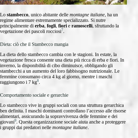
Lo
stambecco
, unico abitante delle
montagne italiane
, ha un
regime alimentare estremamente specializzato. Si nutre
principalmente di
erba
,
fogli
,
fiori
e
ramoscelli
, sfruttando la
7
vegetazione dei pascoli rocciosi
.
Dieta: ciò che il Stambecco mangia
La dieta dello stambecco cambia con le stagioni. In estate, la
vegetazione fresca consente una dieta più ricca di erba e fiori. In
inverno, la disponibilità di cibo diminuisce, obbligando gli
stambecchi a un aumento del loro fabbisogno nutrizionale. Le
femmine consumano circa 4 kg al giorno, mentre i maschi
8
raggiungono i 7 kg
.
Comportamento sociale e gerarchie
Lo stambecco vive in gruppi sociali con una struttura gerarchica
ben definita. I maschi dominanti controllano l’accesso alle risorse
alimentari, assicurando la sopravvivenza delle femmine e dei
9
giovani
. Questa organizzazione sociale aiuta anche a proteggere
i gruppi dai predatori nelle
montagne italiane
.