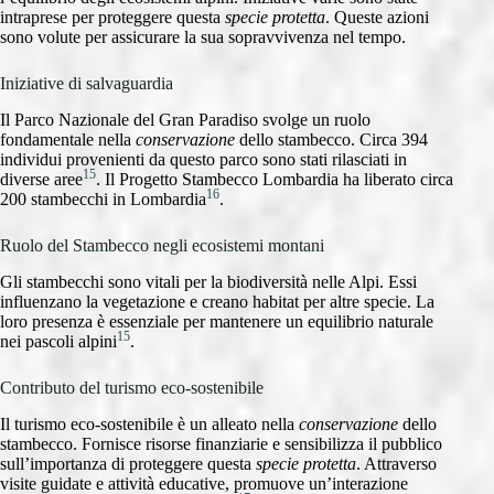
intraprese per proteggere questa
specie protetta
. Queste azioni
sono volute per assicurare la sua sopravvivenza nel tempo.
Iniziative di salvaguardia
Il Parco Nazionale del Gran Paradiso svolge un ruolo
fondamentale nella
conservazione
dello stambecco. Circa 394
individui provenienti da questo parco sono stati rilasciati in
15
diverse aree
. Il Progetto Stambecco Lombardia ha liberato circa
16
200 stambecchi in Lombardia
.
Ruolo del Stambecco negli ecosistemi montani
Gli stambecchi sono vitali per la biodiversità nelle Alpi. Essi
influenzano la vegetazione e creano habitat per altre specie. La
loro presenza è essenziale per mantenere un equilibrio naturale
15
nei pascoli alpini
.
Contributo del turismo eco-sostenibile
Il turismo eco-sostenibile è un alleato nella
conservazione
dello
stambecco. Fornisce risorse finanziarie e sensibilizza il pubblico
sull’importanza di proteggere questa
specie protetta
. Attraverso
visite guidate e attività educative, promuove un’interazione