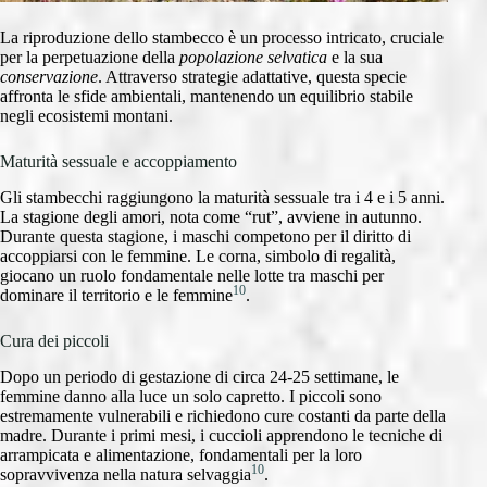
La riproduzione dello stambecco è un processo intricato, cruciale
per la perpetuazione della
popolazione selvatica
e la sua
conservazione
. Attraverso strategie adattative, questa specie
affronta le sfide ambientali, mantenendo un equilibrio stabile
negli ecosistemi montani.
Maturità sessuale e accoppiamento
Gli stambecchi raggiungono la maturità sessuale tra i 4 e i 5 anni.
La stagione degli amori, nota come “rut”, avviene in autunno.
Durante questa stagione, i maschi competono per il diritto di
accoppiarsi con le femmine. Le corna, simbolo di regalità,
giocano un ruolo fondamentale nelle lotte tra maschi per
10
dominare il territorio e le femmine
.
Cura dei piccoli
Dopo un periodo di gestazione di circa 24-25 settimane, le
femmine danno alla luce un solo capretto. I piccoli sono
estremamente vulnerabili e richiedono cure costanti da parte della
madre. Durante i primi mesi, i cuccioli apprendono le tecniche di
arrampicata e alimentazione, fondamentali per la loro
10
sopravvivenza nella natura selvaggia
.