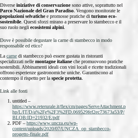
Diverse
iniziative di conservazione
sono attive, soprattutto nel
Parco Nazionale del Gran Paradiso
. Vengono monitorate le
popolazioni selvatiche
e promosse pratiche di
turismo eco-
sostenibile
. Questi sforzi mirano a preservare lo stambecco e il
suo ruolo negli
ecosistemi alpini
.
Dove è possibile degustare la carne di stambecco in modo
responsabile ed etico?
La
carne
di stambecco può essere gustata in ristoranti
specializzati nelle
montagne italiane
che promuovono pratiche
sostenibili. Abbinamenti ideali con vini locali e ricette tradizionali
offrono esperienze gastronomiche uniche. Garantiscono al
contempo il rispetto per la
specie protetta
.
Link alle fonti
untitled –
https://www.reterurale.it/flex/cm/pages/ServeAttachment.p
hp/L/IT/D/a%2Fe%2F3%2FD.069529fef2ec73673a53/P/
BLOB:ID=21932/E/pdf
PDF –
https://www.uncza.eu/wp-
content/uploads/2020/07/UNCZA_op_stambecco-
progetto-finale.pdf