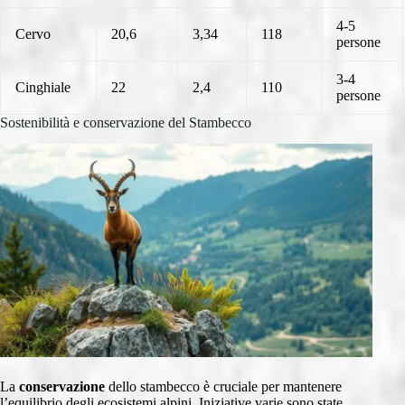
4-5
Cervo
20,6
3,34
118
persone
3-4
Cinghiale
22
2,4
110
persone
Sostenibilità e conservazione del Stambecco
La
conservazione
dello stambecco è cruciale per mantenere
l’equilibrio degli ecosistemi alpini. Iniziative varie sono state