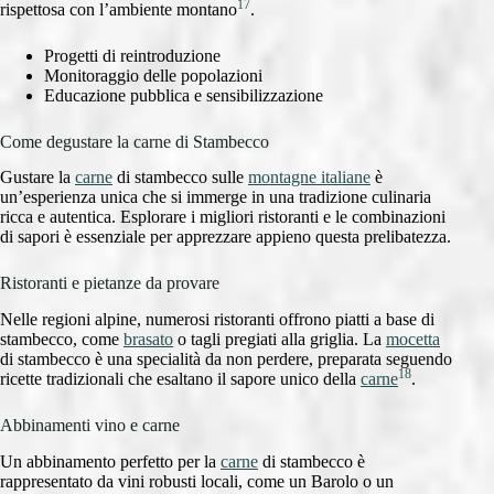
17
rispettosa con l’ambiente montano
.
Progetti di reintroduzione
Monitoraggio delle popolazioni
Educazione pubblica e sensibilizzazione
Come degustare la carne di Stambecco
Gustare la
carne
di stambecco sulle
montagne italiane
è
un’esperienza unica che si immerge in una tradizione culinaria
ricca e autentica. Esplorare i migliori ristoranti e le combinazioni
di sapori è essenziale per apprezzare appieno questa prelibatezza.
Ristoranti e pietanze da provare
Nelle regioni alpine, numerosi ristoranti offrono piatti a base di
stambecco, come
brasato
o tagli pregiati alla griglia. La
mocetta
di stambecco è una specialità da non perdere, preparata seguendo
18
ricette tradizionali che esaltano il sapore unico della
carne
.
Abbinamenti vino e carne
Un abbinamento perfetto per la
carne
di stambecco è
rappresentato da vini robusti locali, come un Barolo o un