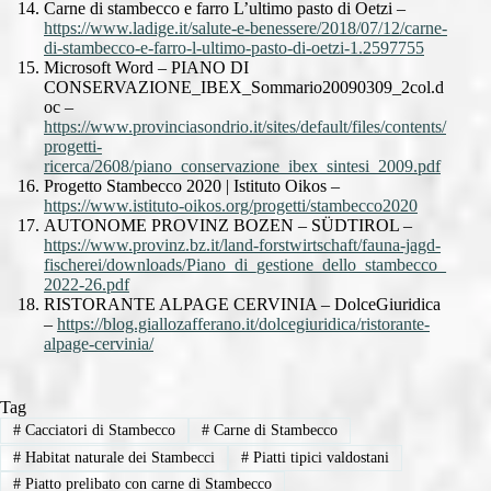
Carne di stambecco e farro L’ultimo pasto di Oetzi –
https://www.ladige.it/salute-e-benessere/2018/07/12/carne-
di-stambecco-e-farro-l-ultimo-pasto-di-oetzi-1.2597755
Microsoft Word – PIANO DI
CONSERVAZIONE_IBEX_Sommario20090309_2col.d
oc –
https://www.provinciasondrio.it/sites/default/files/contents/
progetti-
ricerca/2608/piano_conservazione_ibex_sintesi_2009.pdf
Progetto Stambecco 2020 | Istituto Oikos –
https://www.istituto-oikos.org/progetti/stambecco2020
AUTONOME PROVINZ BOZEN – SÜDTIROL –
https://www.provinz.bz.it/land-forstwirtschaft/fauna-jagd-
fischerei/downloads/Piano_di_gestione_dello_stambecco_
2022-26.pdf
RISTORANTE ALPAGE CERVINIA – DolceGiuridica
–
https://blog.giallozafferano.it/dolcegiuridica/ristorante-
alpage-cervinia/
Tag
#
Cacciatori di Stambecco
#
Carne di Stambecco
#
Habitat naturale dei Stambecci
#
Piatti tipici valdostani
#
Piatto prelibato con carne di Stambecco