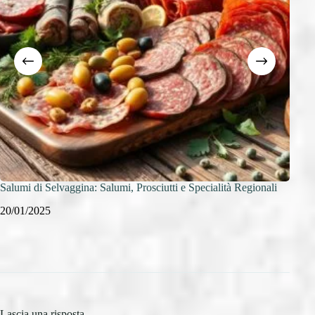
Salumi di Selvaggina: Salumi, Prosciutti e Specialità Regionali
Conse
conge
20/01/2025
19/0
Lascia una risposta