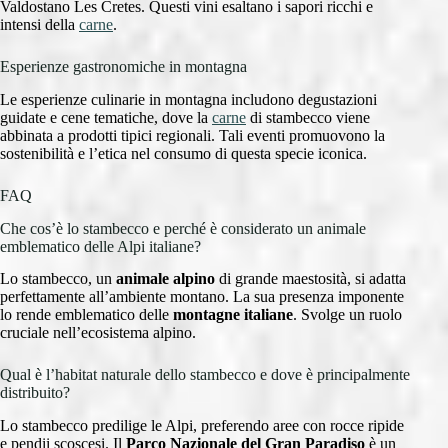
Valdostano Les Cretes. Questi vini esaltano i sapori ricchi e
intensi della
carne
.
Esperienze gastronomiche in montagna
Le esperienze culinarie in montagna includono degustazioni
guidate e cene tematiche, dove la
carne
di stambecco viene
abbinata a prodotti tipici regionali. Tali eventi promuovono la
sostenibilità e l’etica nel consumo di questa specie iconica.
FAQ
Che cos’è lo stambecco e perché è considerato un animale
emblematico delle Alpi italiane?
Lo stambecco, un
animale alpino
di grande maestosità, si adatta
perfettamente all’ambiente montano. La sua presenza imponente
lo rende emblematico delle
montagne italiane
. Svolge un ruolo
cruciale nell’ecosistema alpino.
Qual è l’habitat naturale dello stambecco e dove è principalmente
distribuito?
Lo stambecco predilige le Alpi, preferendo aree con rocce ripide
e pendii scoscesi. Il
Parco Nazionale del Gran Paradiso
è un