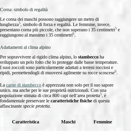
Corna: simbolo di regalità
Le corna dei maschi possono raggiungere un metro di
5
lunghezza
, simbolo di forza e regalità. Le femmine, invece,
5
presentano corna più piccole, che non superano i 35 centimetri
e
6
raggiungono al massimo i 35 centimetri
.
Adattamenti al clima alpino
Per sopravvivere al rigido clima alpino, lo
stambecco
ha
sviluppato un pelo folto che lo protegge dalle basse temperature.
I suoi zoccoli sono particolarmente adattati a terreni rocciosi e
6
ripidi, permettendogli di muoversi agilmente su rocce scoscese
.
La
carne di stambecco
è apprezzata non solo per il suo sapore
unico, ma anche per le sue proprietà nutrizionali. Con una
5
popolazione stimata di circa 800 capi nell’area protetta
, è
fondamentale preservare le
caratteristiche fisiche
di questa
affascinante
specie protetta
.
Caratteristica
Maschi
Femmine