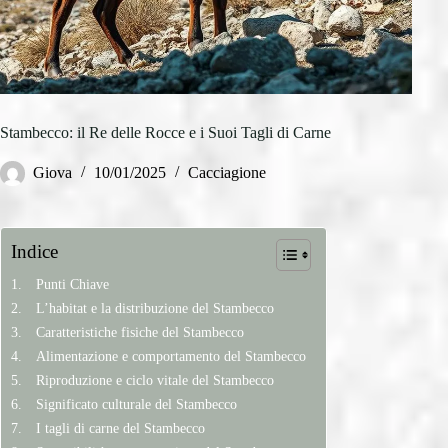
Stambecco: il Re delle Rocce e i Suoi Tagli di Carne
Giova
10/01/2025
Cacciagione
Indice
Punti Chiave
L’habitat e la distribuzione del Stambecco
Caratteristiche fisiche del Stambecco
Alimentazione e comportamento del Stambecco
Riproduzione e ciclo vitale del Stambecco
Significato culturale del Stambecco
I tagli di carne del Stambecco