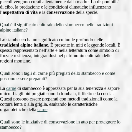
piccoli vengono curati attentamente dalla madre. La disponibilità
di cibo, la predazione e le condizioni climatiche influenzano
l’
aspettativa di vita
e la
conservazione
della specie.
Qual è il significato culturale dello stambecco nelle tradizioni
alpine italiane?
Lo stambecco ha un significato culturale profondo nelle
tradizioni alpine italiane
. È presente in miti e leggende locali. È
spesso rappresentato nell’arte e nella letteratura come simbolo di
forza e resilienza, integrandosi nel patrimonio culturale delle
regioni montane.
Quali sono i tagli di carne più pregiati dello stambecco e come
possono essere preparati?
La
carne
di stambecco è apprezzata per la sua tenerezza e sapore
unico. I tagli più pregiati sono la lombata, il filetto e la coscia.
Questi possono essere preparati con metodi tradizionali come la
cottura lenta o alla griglia, esaltando le caratteristiche
organolettiche della
carne
.
Quali sono le iniziative di conservazione in atto per proteggere lo
stambecco?