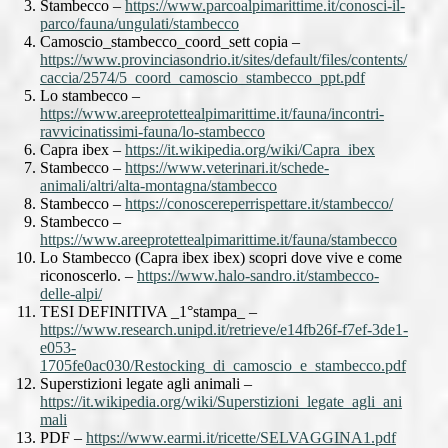
Stambecco –
https://www.parcoalpimarittime.it/conosci-il-
parco/fauna/ungulati/stambecco
Camoscio_stambecco_coord_sett copia –
https://www.provinciasondrio.it/sites/default/files/contents/
caccia/2574/5_coord_camoscio_stambecco_ppt.pdf
Lo stambecco –
https://www.areeprotettealpimarittime.it/fauna/incontri-
ravvicinatissimi-fauna/lo-stambecco
Capra ibex –
https://it.wikipedia.org/wiki/Capra_ibex
Stambecco –
https://www.veterinari.it/schede-
animali/altri/alta-montagna/stambecco
Stambecco –
https://conoscereperrispettare.it/stambecco/
Stambecco –
https://www.areeprotettealpimarittime.it/fauna/stambecco
Lo Stambecco (Capra ibex ibex) scopri dove vive e come
riconoscerlo. –
https://www.halo-sandro.it/stambecco-
delle-alpi/
TESI DEFINITIVA _1°stampa_ –
https://www.research.unipd.it/retrieve/e14fb26f-f7ef-3de1-
e053-
1705fe0ac030/Restocking_di_camoscio_e_stambecco.pdf
Superstizioni legate agli animali –
https://it.wikipedia.org/wiki/Superstizioni_legate_agli_ani
mali
PDF –
https://www.earmi.it/ricette/SELVAGGINA1.pdf