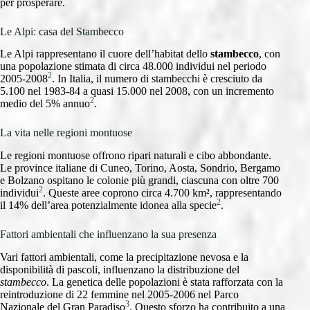
per prosperare.
Le Alpi: casa del Stambecco
Le Alpi rappresentano il cuore dell’habitat dello
stambecco
, con
una popolazione stimata di circa 48.000 individui nel periodo
2
2005-2008
. In Italia, il numero di stambecchi è cresciuto da
5.100 nel 1983-84 a quasi 15.000 nel 2008, con un incremento
2
medio del 5% annuo
.
La vita nelle regioni montuose
Le regioni montuose offrono ripari naturali e cibo abbondante.
Le province italiane di Cuneo, Torino, Aosta, Sondrio, Bergamo
e Bolzano ospitano le colonie più grandi, ciascuna con oltre 700
2
individui
. Queste aree coprono circa 4.700 km², rappresentando
2
il 14% dell’area potenzialmente idonea alla specie
.
Fattori ambientali che influenzano la sua presenza
Vari fattori ambientali, come la precipitazione nevosa e la
disponibilità di pascoli, influenzano la distribuzione del
stambecco
. La genetica delle popolazioni è stata rafforzata con la
reintroduzione di 22 femmine nel 2005-2006 nel Parco
3
Nazionale del Gran Paradiso
. Questo sforzo ha contribuito a una