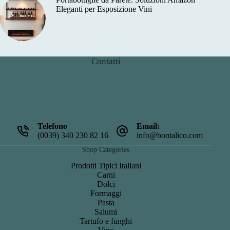
Eleganti per Esposizione Vini
Contatti
Telefono
Email:
(0039) 340 230 82 16
info@bontalico.com
Shop Categories
Prodotti Tipici Italiani
Carni
Dolci
Formaggi
Pasta
Salumi
Tartufo e funghi