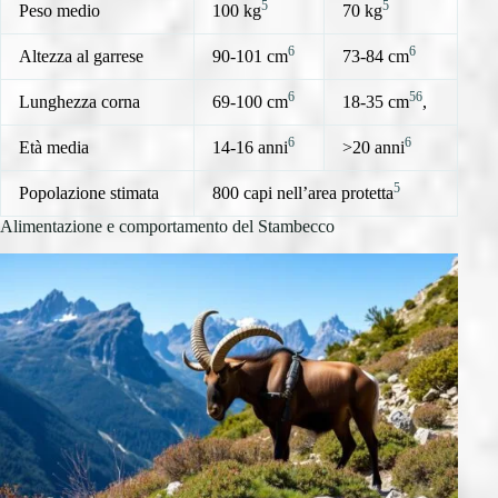
5
5
Peso medio
100 kg
70 kg
6
6
Altezza al garrese
90-101 cm
73-84 cm
6
5
6
Lunghezza corna
69-100 cm
18-35 cm
,
6
6
Età media
14-16 anni
>20 anni
5
Popolazione stimata
800 capi nell’area protetta
Alimentazione e comportamento del Stambecco