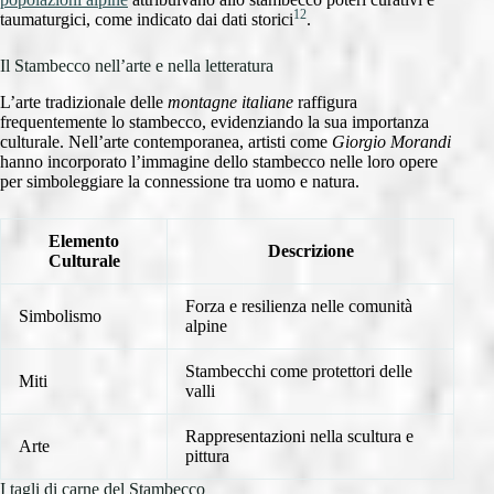
12
taumaturgici, come indicato dai dati storici
.
Il Stambecco nell’arte e nella letteratura
L’arte tradizionale delle
montagne italiane
raffigura
frequentemente lo stambecco, evidenziando la sua importanza
culturale. Nell’arte contemporanea, artisti come
Giorgio Morandi
hanno incorporato l’immagine dello stambecco nelle loro opere
per simboleggiare la connessione tra uomo e natura.
Elemento
Descrizione
Culturale
Forza e resilienza nelle comunità
Simbolismo
alpine
Stambecchi come protettori delle
Miti
valli
Rappresentazioni nella scultura e
Arte
pittura
I tagli di carne del Stambecco