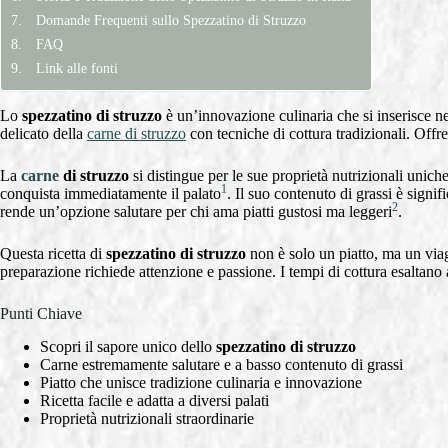
Domande Frequenti sullo Spezzatino di Struzzo
FAQ
Link alle fonti
Lo
spezzatino di struzzo
è un’innovazione culinaria che si inserisce nel
delicato della
carne di struzzo
con tecniche di cottura tradizionali. Offr
La
carne
di struzzo
si distingue per le sue proprietà nutrizionali unic
1
conquista immediatamente il palato
. Il suo contenuto di grassi è signif
2
rende un’opzione salutare per chi ama piatti gustosi ma leggeri
.
Questa ricetta di
spezzatino di struzzo
non è solo un piatto, ma un via
preparazione richiede attenzione e passione. I tempi di cottura esaltano a
Punti Chiave
Scopri il sapore unico dello
spezzatino di struzzo
Carne estremamente salutare e a basso contenuto di grassi
Piatto che unisce tradizione culinaria e innovazione
Ricetta facile e adatta a diversi palati
Proprietà nutrizionali straordinarie