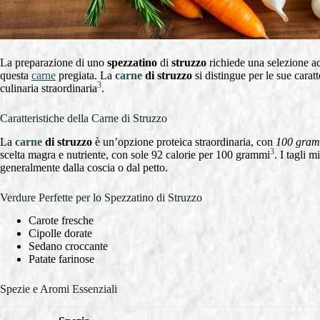
La preparazione di uno
spezzatino
di
struzzo
richiede una selezione acc
questa
carne
pregiata. La
carne
di struzzo
si distingue per le sue carat
3
culinaria straordinaria
.
Caratteristiche della Carne di Struzzo
La
carne
di struzzo
è un’opzione proteica straordinaria, con
100 gram
3
scelta magra e nutriente, con sole 92 calorie per 100 grammi
. I tagli 
generalmente dalla coscia o dal petto.
Verdure Perfette per lo Spezzatino di Struzzo
Carote fresche
Cipolle dorate
Sedano croccante
Patate farinose
Spezie e Aromi Essenziali