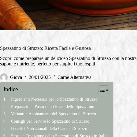
Spezzatino di Struzzo: Ricetta Facile e Gustosa
Scopri come preparare un delizioso Spezzatino di Struzzo con la nostra r
sapore e nutriente, perfetto per stupire i tuoi ospiti
Giova
20/01/2025
Carne Alternativa
Indice
Ingredienti Necessari per lo Spezzatino di Struzzo
Preparazione Passo dopo Passo dello Spezzatino
Varianti e Abbinamenti del Spezzatino di Struzzo
Consigli per Servire lo Spezzatino di Struzzo
Benefici Nutrizionali della Carne di Struzzo
Storia e Tradizione dello Spezzatino di Struzzo in Italia