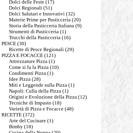
Dolci delle Feste
(17)
Dolci Regionali
(51)
Dolci Salutari e Innovativi
(32)
Materie Prime per Pasticceria
(20)
Storia della Pasticceria Italiana
(9)
Strumenti di Pasticceria
(1)
Trucchi della Pasticceria
(16)
PESCE
(30)
Ricette di Pesce Regionali
(29)
PIZZA E FOCACCE
(121)
Attrezzature Pizza
(1)
Come si fa la Pizza
(10)
Condimenti Pizza
(1)
Idee Pizza
(28)
Miti e Leggende sulla Pizza
(1)
Napoli: Culla della Pizza
(1)
Origini e Evoluzione della Pizza
(12)
Tecniche di Impasto
(18)
Varietà di Pizza e Focacce
(48)
RICETTE
(372)
Arte del Cucinare
(1)
Bimby
(18)
Cucina della Nonna
(20)