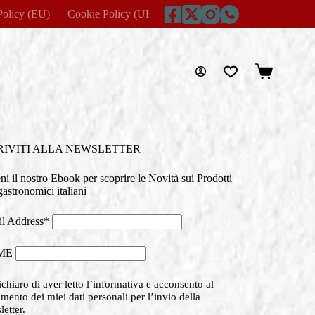
Policy (EU)
Cookie Policy (UK)
Disclaimer
Home
Imprin
Carrello
RIVITI ALLA NEWSLETTER
eni il nostro Ebook per scoprire le Novità sui Prodotti
astronomici italiani
l Address*
ME
chiaro di aver letto l’informativa e acconsento al
amento dei miei dati personali per l’invio della
etter.