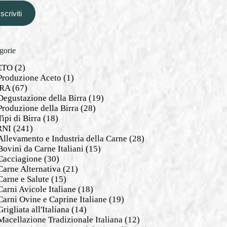
Iscriviti
gorie
ETO
(2)
Produzione Aceto
(1)
RA
(67)
Degustazione della Birra
(19)
Produzione della Birra
(28)
Tipi di Birra
(18)
RNI
(241)
Allevamento e Industria della Carne
(28)
Bovini da Carne Italiani
(15)
Cacciagione
(30)
Carne Alternativa
(21)
Carne e Salute
(15)
Carni Avicole Italiane
(18)
Carni Ovine e Caprine Italiane
(19)
Grigliata all'Italiana
(14)
Macellazione Tradizionale Italiana
(12)