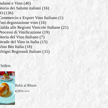
Salumi e Vino
(40)
Storia dei Salumi italiani
(16)
NO
(136)
Commercio e Export Vino Italiano
(1)
Fasi degustazione vino
(16)
Guida alle Regioni Vinicole Italiane
(21)
Processi di Vinificazione
(19)
Storia del Vino Italiano
(7)
Strade del Vino in Italia
(15)
Vino Bio Italia
(18)
Vitigni Regionali Italiani
(31)
 Sellers
Babà al Rhum
4,50
€
5,00
€
I
I
l
l
p
p
r
r
e
e