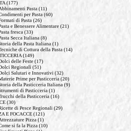
TA
(177)
Abbinamenti Pasta
(11)
Condimenti per Pasta
(60)
Formati di Pasta
(26)
Pasta e Benessere Alimentare
(21)
Pasta fresca
(33)
Pasta Secca Italiana
(8)
Storia della Pasta Italiana
(1)
Tecniche di Cottura della Pasta
(14)
TICCERIA
(149)
Dolci delle Feste
(17)
Dolci Regionali
(51)
Dolci Salutari e Innovativi
(32)
Materie Prime per Pasticceria
(20)
Storia della Pasticceria Italiana
(9)
Strumenti di Pasticceria
(1)
Trucchi della Pasticceria
(16)
CE
(30)
Ricette di Pesce Regionali
(29)
ZA E FOCACCE
(121)
Attrezzature Pizza
(1)
Come si fa la Pizza
(10)