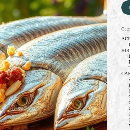
Cate
AC
BIR
CA