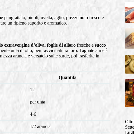
e pangrattato, pinoli, uvetta, aglio, prezzemolo fresco e
are un ripieno saporito e aromatico.
io extravergine d’oliva
,
foglie di alloro
fresche e
succo
ente unta di olio, ben ravvicinati tra loro. Tagliate a metà
i mezza arancia e versatelo sulle sarde, poi trasferite in
Quantità
12
per unta
4-6
Otto
1/2 arancia
Sett
Lugl