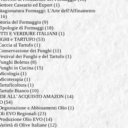
Settore Caseario ed Export
(1)
Stagionatura Formaggi: L'Arte dell'Affinamento
(16)
Storia del Formaggio
(9)
Tipologie di Formaggi
(18)
TTI E VERDURE ITALIANI
(1)
GHI e TARTUFO
(53)
Caccia al Tartufo
(1)
Conservazione dei Funghi
(11)
Festival dei Funghi e del Tartufo
(1)
Funghi Boletus
(8)
Funghi in Cucina
(15)
Micologia
(1)
Micoterapia
(1)
Tartuficoltura
(1)
Tartufo Bianco
(10)
DE ALL' ACQUISTO AMAZON
(14)
O
(54)
Degustazione e Abbinamenti Olio
(1)
Oli EVO Regionali
(23)
Produzione Olio EVO
(14)
Varietà di Olive Italiane
(12)