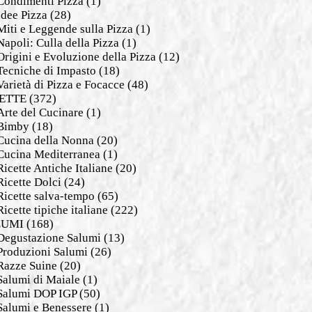
Condimenti Pizza
(1)
Idee Pizza
(28)
Miti e Leggende sulla Pizza
(1)
Napoli: Culla della Pizza
(1)
Origini e Evoluzione della Pizza
(12)
Tecniche di Impasto
(18)
Varietà di Pizza e Focacce
(48)
ETTE
(372)
Arte del Cucinare
(1)
Bimby
(18)
Cucina della Nonna
(20)
Cucina Mediterranea
(1)
Ricette Antiche Italiane
(20)
Ricette Dolci
(24)
Ricette salva-tempo
(65)
Ricette tipiche italiane
(222)
LUMI
(168)
Degustazione Salumi
(13)
Produzioni Salumi
(26)
Razze Suine
(20)
Salumi di Maiale
(1)
Salumi DOP IGP
(50)
Salumi e Benessere
(1)