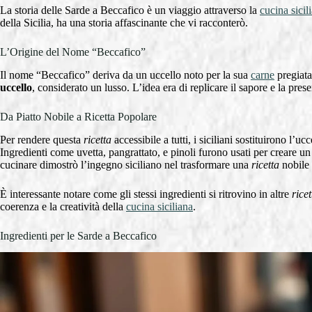
La storia delle Sarde a Beccafico è un viaggio attraverso la
cucina sicil
della Sicilia, ha una storia affascinante che vi racconterò.
L’Origine del Nome “Beccafico”
Il nome “Beccafico” deriva da un uccello noto per la sua
carne
pregiat
uccello
, considerato un lusso. L’idea era di replicare il sapore e la pres
Da Piatto Nobile a Ricetta Popolare
Per rendere questa
ricetta
accessibile a tutti, i siciliani sostituirono l’uc
Ingredienti come uvetta, pangrattato, e pinoli furono usati per creare u
cucinare dimostrò l’ingegno siciliano nel trasformare una
ricetta
nobile 
È interessante notare come gli stessi ingredienti si ritrovino in altre
ricet
coerenza e la creatività della
cucina siciliana
.
Ingredienti per le Sarde a Beccafico