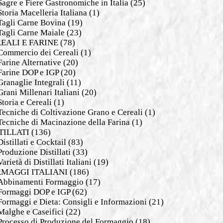
Sagre e Fiere Gastronomiche in Italia
(25)
Storia Macelleria Italiana
(1)
Tagli Carne Bovina
(19)
Tagli Carne Maiale
(23)
EALI E FARINE
(78)
Commercio dei Cereali
(1)
Farine Alternative
(20)
Farine DOP e IGP
(20)
Granaglie Integrali
(11)
Grani Millenari Italiani
(20)
Storia e Cereali
(1)
Tecniche di Coltivazione Grano e Cereali
(1)
Tecniche di Macinazione della Farina
(1)
TILLATI
(136)
Distillati e Cocktail
(83)
Produzione Distillati
(33)
Varietà di Distillati Italiani
(19)
MAGGI ITALIANI
(186)
Abbinamenti Formaggio
(17)
Formaggi DOP e IGP
(62)
Formaggi e Dieta: Consigli e Informazioni
(21)
Malghe e Caseifici
(22)
Processo di Produzione del Formaggio
(18)