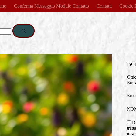
amo
Conferma Messaggio Modulo Contatto
Contatti
Cookie 
ISC
Otti
Enog
Emai
NO
Di
tratt
newsl