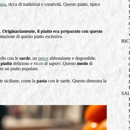
iana
, ricca di tradizioni e creatività. Questo piatto, tipico
a.
Originariamente, il piatto era preparato con questo
entazione di questo piatto esclusivo.
RIC
cello con le
sarde
, un
pesce
abbondante e disponibile.
n
piatto
delizioso e
ricco di sapori
. Questo
modo
di
in un piatto popolare.
te
siciliane, come la
pasta
con le sarde. Questo dimostra la
SA