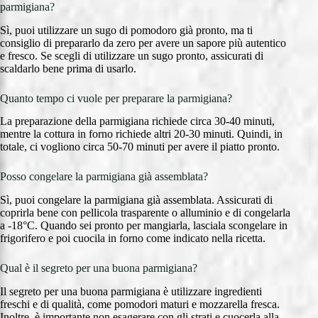
parmigiana?
Sì, puoi utilizzare un sugo di pomodoro già pronto, ma ti
consiglio di prepararlo da zero per avere un sapore più autentico
e fresco. Se scegli di utilizzare un sugo pronto, assicurati di
scaldarlo bene prima di usarlo.
Quanto tempo ci vuole per preparare la parmigiana?
La preparazione della parmigiana richiede circa 30-40 minuti,
mentre la cottura in forno richiede altri 20-30 minuti. Quindi, in
totale, ci vogliono circa 50-70 minuti per avere il piatto pronto.
Posso congelare la parmigiana già assemblata?
Sì, puoi congelare la parmigiana già assemblata. Assicurati di
coprirla bene con pellicola trasparente o alluminio e di congelarla
a -18°C. Quando sei pronto per mangiarla, lasciala scongelare in
frigorifero e poi cuocila in forno come indicato nella ricetta.
Qual è il segreto per una buona parmigiana?
Il segreto per una buona parmigiana è utilizzare ingredienti
freschi e di qualità, come pomodori maturi e mozzarella fresca.
Inoltre, è importante non esagerare con gli strati e cuocerla alla