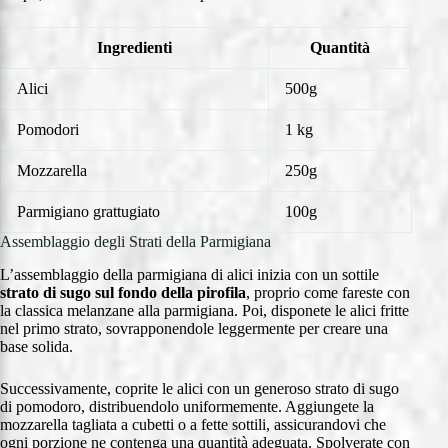
Ingredienti
Quantità
Alici
500g
Pomodori
1 kg
Mozzarella
250g
Parmigiano grattugiato
100g
Assemblaggio degli Strati della Parmigiana
L’assemblaggio della parmigiana di alici inizia con un sottile
strato di sugo sul fondo della pirofila
, proprio come fareste con
la classica melanzane alla parmigiana. Poi, disponete le alici fritte
nel primo strato, sovrapponendole leggermente per creare una
base solida.
Successivamente, coprite le alici con un generoso strato di sugo
di pomodoro, distribuendolo uniformemente. Aggiungete la
mozzarella tagliata a cubetti o a fette sottili, assicurandovi che
ogni porzione ne contenga una quantità adeguata. Spolverate con