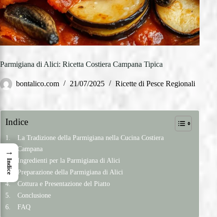
Parmigiana di Alici: Ricetta Costiera Campana Tipica
bontalico.com
21/07/2025
Ricette di Pesce Regionali
Indice
La Tradizione della Parmigiana nella Cucina Costiera
Campana
→
Ingredienti per la Parmigiana di Alici
Indice
Preparazione della Parmigiana di Alici
Cottura e Presentazione del Piatto
Conclusione
FAQ