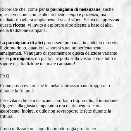
Ricordate che, come per la
parmigiana di melanzane
, anche
questa versione con le alici richiede
tempo e pazienza
, ma il
risultato ripagherà ampiamente i vostri sforzi. Se avete apprezzato
questa
ricetta
, vi invito a esplorare altre
ricette
a base di alici
della tradizione campana.
La
parmigiana di alici
può essere preparata in anticipo e servita
il giorno dopo, quando i sapori si saranno perfettamente
amalgamati. Vi auguro di sperimentare questa deliziosa variante
della
parmigiana
, un piatto che porta sulla vostra tavola tutto il
sapore e la tradizione del mare campano!
FAQ
Come posso evitare che le melanzane assorbano troppo olio
durante la frittura?
Per evitare che le melanzane assorbano troppo olio, è importante
friggerle alla giusta temperatura e scolarle bene su carta
assorbente. Inoltre, è utile non sovrapporre le fette durante la
frittura.
Posso utilizzare un sugo di pomodoro già pronto per la