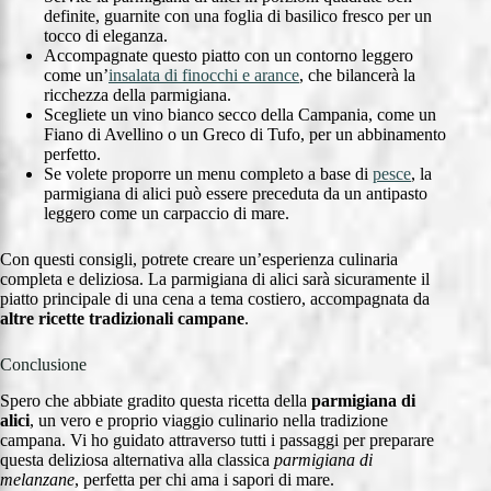
definite, guarnite con una foglia di basilico fresco per un
tocco di eleganza.
Accompagnate questo piatto con un contorno leggero
come un’
insalata di finocchi e arance
, che bilancerà la
ricchezza della parmigiana.
Scegliete un vino bianco secco della Campania, come un
Fiano di Avellino o un Greco di Tufo, per un abbinamento
perfetto.
Se volete proporre un menu completo a base di
pesce
, la
parmigiana di alici può essere preceduta da un antipasto
leggero come un carpaccio di mare.
Con questi consigli, potrete creare un’esperienza culinaria
completa e deliziosa. La parmigiana di alici sarà sicuramente il
piatto principale di una cena a tema costiero, accompagnata da
altre ricette tradizionali campane
.
Conclusione
Spero che abbiate gradito questa ricetta della
parmigiana di
alici
, un vero e proprio viaggio culinario nella tradizione
campana. Vi ho guidato attraverso tutti i passaggi per preparare
questa deliziosa alternativa alla classica
parmigiana di
melanzane
, perfetta per chi ama i sapori di mare.