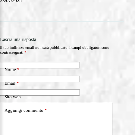
23/07/2025
23/0
Lascia una risposta
Il tuo indirizzo email non sarà pubblicato.
I campi obbligatori sono
contrassegnati
*
Nome
*
Email
*
Sito web
Aggiungi commento
*