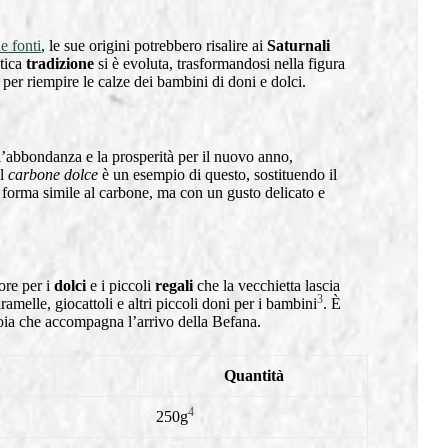
e fonti
, le sue origini potrebbero risalire ai
Saturnali
ntica
tradizione
si è evoluta, trasformandosi nella figura
ne per riempire le calze dei bambini di doni e dolci.
’abbondanza e la prosperità per il nuovo anno,
Il
carbone dolce
è un esempio di questo, sostituendo il
forma simile al carbone, ma con un gusto delicato e
ore per i
dolci
e i piccoli
regali
che la vecchietta lascia
3
melle, giocattoli e altri piccoli doni per i bambini
. È
gioia che accompagna l’arrivo della Befana.
Quantità
4
250g