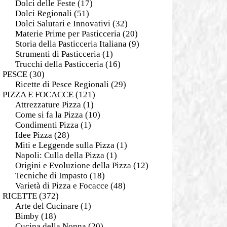
Dolci delle Feste
(17)
Dolci Regionali
(51)
Dolci Salutari e Innovativi
(32)
Materie Prime per Pasticceria
(20)
Storia della Pasticceria Italiana
(9)
Strumenti di Pasticceria
(1)
Trucchi della Pasticceria
(16)
PESCE
(30)
Ricette di Pesce Regionali
(29)
PIZZA E FOCACCE
(121)
Attrezzature Pizza
(1)
Come si fa la Pizza
(10)
Condimenti Pizza
(1)
Idee Pizza
(28)
Miti e Leggende sulla Pizza
(1)
Napoli: Culla della Pizza
(1)
Origini e Evoluzione della Pizza
(12)
Tecniche di Impasto
(18)
Varietà di Pizza e Focacce
(48)
RICETTE
(372)
Arte del Cucinare
(1)
Bimby
(18)
Cucina della Nonna
(20)