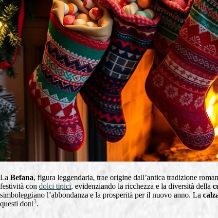
La
Befana
, figura leggendaria, trae origine dall’antica tradizione roma
festività con
dolci tipici
, evidenziando la ricchezza e la diversità della
c
simboleggiano l’abbondanza e la prosperità per il nuovo anno. La
calz
3
questi doni
.