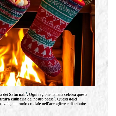
3
na dei
Saturnali
. Ogni regione italiana celebra questa
3
ultura culinaria
del nostro paese
. Questi
dolci
a
svolge un ruolo cruciale nell’accogliere e distribuire