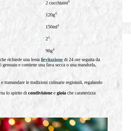
4
2 cucchiaini
4
120g
4
150ml
4
2
4
90g
, che richiede una lenta
lievitazione
di 24 ore seguita da
6 gennaio e contiene una fava secca o una mandorla,
e tramandare le tradizioni culinarie regionali, regalando
rna lo spirito di
condivisione
e
gioia
che caratterizza