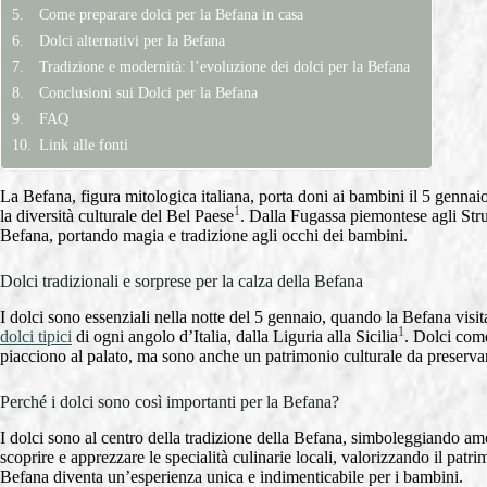
Come preparare dolci per la Befana in casa
Dolci alternativi per la Befana
Tradizione e modernità: l’evoluzione dei dolci per la Befana
Conclusioni sui Dolci per la Befana
FAQ
Link alle fonti
La Befana, figura mitologica italiana, porta doni ai bambini il 5 gennai
1
la diversità culturale del Bel Paese
. Dalla Fugassa piemontese agli Struf
Befana, portando magia e tradizione agli occhi dei bambini.
Dolci tradizionali e sorprese per la calza della Befana
I dolci sono essenziali nella notte del 5 gennaio, quando la Befana visit
1
dolci tipici
di ogni angolo d’Italia, dalla Liguria alla Sicilia
. Dolci come
piacciono al palato, ma sono anche un patrimonio culturale da preserva
Perché i dolci sono così importanti per la Befana?
I dolci sono al centro della tradizione della Befana, simboleggiando am
scoprire e apprezzare le specialità culinarie locali, valorizzando il patri
Befana diventa un’esperienza unica e indimenticabile per i bambini.