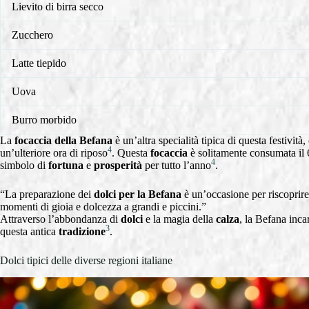
Lievito di birra secco
Zucchero
Latte tiepido
Uova
Burro morbido
La
focaccia della Befana
è un’altra specialità tipica di questa festività
4
un’ulteriore ora di riposo
. Questa
focaccia
è solitamente consumata il 
4
simbolo di
fortuna
e
prosperità
per tutto l’anno
.
“La preparazione dei
dolci per la Befana
è un’occasione per riscoprire 
momenti di gioia e dolcezza a grandi e piccini.”
Attraverso l’abbondanza di
dolci
e la magia della
calza
, la Befana inca
3
questa antica
tradizione
.
Dolci tipici delle diverse regioni italiane