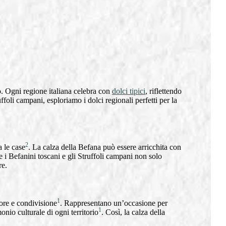
o. Ogni regione italiana celebra con
dolci tipici
, riflettendo
foli campani, esploriamo i dolci regionali perfetti per la
2
a le case
. La calza della Befana può essere arricchita con
 i Befanini toscani e gli Struffoli campani non solo
re.
1
ore e condivisione
. Rappresentano un’occasione per
1
monio culturale di ogni territorio
. Così, la calza della