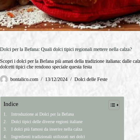
Dolci per la Befana: Quali dolci tipici regionali mettere nella calza?
Scopri i dolci per la Befana più amati della tradizione italiana: dalle calz
dolcetti tipici che rendono speciale questa festa
bontalico.com
13/12/2024
Dolci delle Feste
Indice
Introduzione ai Dolci per la Befana
Dolci tipici delle diverse regioni italiane
I dolci più famosi da inserire nella calza
Ingredienti tradizionali utilizzati nei dolci