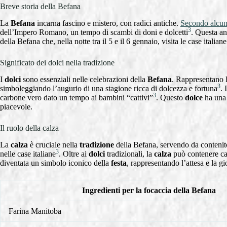
Breve storia della Befana
La
Befana
incarna fascino e mistero, con radici antiche.
Secondo alcun
3
dell’Impero Romano, un tempo di scambi di doni e dolcetti
. Questa a
della Befana che, nella notte tra il 5 e il 6 gennaio, visita le case italia
Significato dei dolci nella tradizione
I
dolci
sono essenziali nelle celebrazioni della
Befana
. Rappresentano l
3
simboleggiando l’augurio di una stagione ricca di dolcezza e fortuna
. 
3
carbone vero dato un tempo ai bambini “cattivi”
. Questo
dolce
ha una 
piacevole.
Il ruolo della calza
La
calza
è cruciale nella
tradizione
della Befana, servendo da contenit
3
nelle case italiane
. Oltre ai
dolci
tradizionali, la
calza
può contenere cara
diventata un simbolo iconico della
festa
, rappresentando l’attesa e la 
Ingredienti per la focaccia della Befana
Farina Manitoba