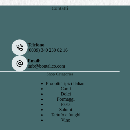
Contatti
Telefono
(0039) 340 230 82 16
Email:
info@bontalico.com
Shop Categories
Prodotti Tipici Italiani
Carni
Dolci
Formaggi
Pasta
Salumi
Tartufo e funghi
Vino