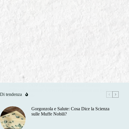
In
Formaggi DOP e IGP
Ossolano d’Alpe DOP: Profumo di Alpeggi Piemontesi
Scopri l'autentico sapore dell'Ossolano d'Alpe, il
formaggio DOP che racconta la tradizione casearia
delle valli ossolane. Un'eccellenza piemontese dal gusto
Di tendenza
inconfondibile
Gorgonzola e Salute: Cosa Dice la Scienza
sulle Muffe Nobili?