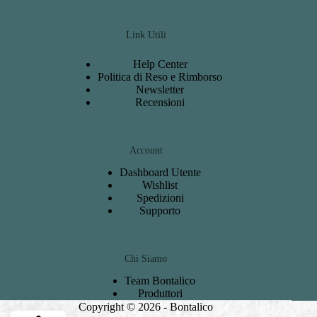
Link Utili
Help Center
Politica di Reso e Rimborso
Newsletter
Recensioni
Account
Dashboard
Utente
Wishlist
S
pedizioni
Support
o
Chi Siamo
Team Bontalico
Produttori
Copyright © 2026 - Bontalico