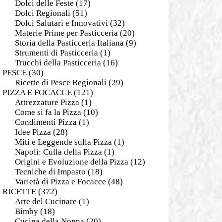
Dolci delle Feste
(17)
Dolci Regionali
(51)
Dolci Salutari e Innovativi
(32)
Materie Prime per Pasticceria
(20)
Storia della Pasticceria Italiana
(9)
Strumenti di Pasticceria
(1)
Trucchi della Pasticceria
(16)
PESCE
(30)
Ricette di Pesce Regionali
(29)
PIZZA E FOCACCE
(121)
Attrezzature Pizza
(1)
Come si fa la Pizza
(10)
Condimenti Pizza
(1)
Idee Pizza
(28)
Miti e Leggende sulla Pizza
(1)
Napoli: Culla della Pizza
(1)
Origini e Evoluzione della Pizza
(12)
Tecniche di Impasto
(18)
Varietà di Pizza e Focacce
(48)
RICETTE
(372)
Arte del Cucinare
(1)
Bimby
(18)
Cucina della Nonna
(20)