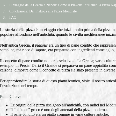
Il Viaggio dalla Grecia a Napoli: Come il Plakous Influenzò la Pizza Na
Conclusione: Dal Plakous alla Pizza Mondiale
FAQ
La
storia della pizza
è un viaggio che inizia molto prima della pizza n
popolare affondano nell’antichità, quando le civiltà mediterranee iniziar
Nell’antica Grecia, il
plakous
era un tipo di pane condito che rappresen
semplice, ma ricco di sapore, era preparato con ingredienti come aglio, 
Il concetto di pane condito non era esclusivo della Grecia; varie cultur
esempio, in Persia, Dario il Grande si preparava un pane appiattito cond
calzone, dimostra come il concetto di pizza sia stato presente in diverse
Per approfondire la storia di questo piatto iconico, visita il nostro artico
l’evoluzione nel tempo.
Punti Chiave
Le origini della pizza risalgono all’antichità, con radici nel Medi
Il “plakous” greco è uno degli antenati della pizza moderna.
Il pane condito era un piatto comune in varie culture antiche.