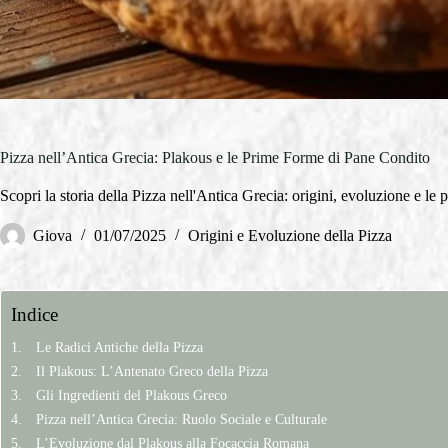
Pizza nell’Antica Grecia: Plakous e le Prime Forme di Pane Condito
Scopri la storia della Pizza nell'Antica Grecia: origini, evoluzione e l
Giova
01/07/2025
Origini e Evoluzione della Pizza
Indice
Le Radici Antiche della Pizza
Il Plakous: L’Antenato Greco della Pizza
Gli Ingredienti del Plakous Greco
Pizza nell’Antica Grecia: Ruolo Sociale e Culturale
L’Evoluzione dal Plakous alla Focaccia Romana