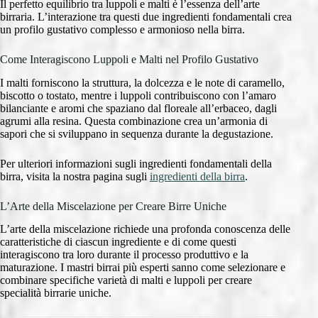
Il perfetto equilibrio tra luppoli e malti è l’essenza dell’arte
birraria. L’interazione tra questi due ingredienti fondamentali crea
un profilo gustativo complesso e armonioso nella birra.
Come Interagiscono Luppoli e Malti nel Profilo Gustativo
I malti forniscono la struttura, la dolcezza e le note di caramello,
biscotto o tostato, mentre i luppoli contribuiscono con l’amaro
bilanciante e aromi che spaziano dal floreale all’erbaceo, dagli
agrumi alla resina. Questa combinazione crea un’armonia di
sapori che si sviluppano in sequenza durante la degustazione.
Per ulteriori informazioni sugli ingredienti fondamentali della
birra, visita la nostra pagina sugli
ingredienti della birra
.
L’Arte della Miscelazione per Creare Birre Uniche
L’arte della miscelazione richiede una profonda conoscenza delle
caratteristiche di ciascun ingrediente e di come questi
interagiscono tra loro durante il processo produttivo e la
maturazione. I mastri birrai più esperti sanno come selezionare e
combinare specifiche varietà di malti e luppoli per creare
specialità birrarie uniche.