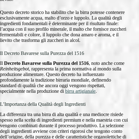
Questo decreto storico ha stabilito che la birra potesse contenere
esclusivamente acqua, malto d’orzo e luppolo. La qualità degli
ingredienti fondamentali è determinante per il risultato finale:
l’acqua con il suo profilo minerale, il malto che fornisce zuccheri
fermentabili e colore, il luppolo che dona amaro e aroma, e il
lievito che trasforma gli zuccheri in alcol.
Il Decreto Bavarese sulla Purezza del 1516
Il
Decreto Bavarese sulla Purezza del 1516
, noto anche come
Reinheitsgebot
, rappresenta la prima normativa al mondo sulla
produzione alimentare. Questo decreto ha influenzato
profondamente la tradizione birraria mondiale, definendo
standard di qualità che ancora oggi vengono rispettati,
specialmente nella produzione di
birra artigianale
.
L’Importanza della Qualità degli Ingredienti
La differenza tra una birra di alta qualità e una mediocre risiede
spesso nella scelta di ingredienti premium e nella maestria con cui
vengono combinati durante il processo produttivo. La selezione
degli ingredienti avviene con criteri rigorosi che tengono conto
dell’origine, della purezza e delle caratteristiche organolettiche di