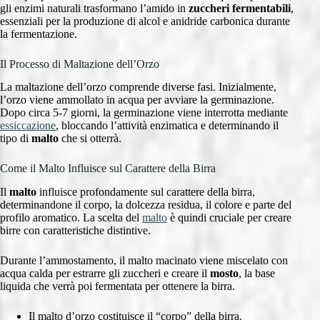
gli enzimi naturali trasformano l’amido in
zuccheri fermentabili
,
essenziali per la produzione di alcol e anidride carbonica durante
la fermentazione.
Il Processo di Maltazione dell’Orzo
La maltazione dell’orzo comprende diverse fasi. Inizialmente,
l’orzo viene ammollato in acqua per avviare la germinazione.
Dopo circa 5-7 giorni, la germinazione viene interrotta mediante
essiccazione
, bloccando l’attività enzimatica e determinando il
tipo di
malto
che si otterrà.
Come il Malto Influisce sul Carattere della Birra
Il
malto
influisce profondamente sul carattere della birra,
determinandone il corpo, la dolcezza residua, il colore e parte del
profilo aromatico. La scelta del
malto
è quindi cruciale per creare
birre con caratteristiche distintive.
Durante l’ammostamento, il malto macinato viene miscelato con
acqua calda per estrarre gli zuccheri e creare il
mosto
, la base
liquida che verrà poi fermentata per ottenere la birra.
Il malto d’orzo costituisce il “corpo” della birra.