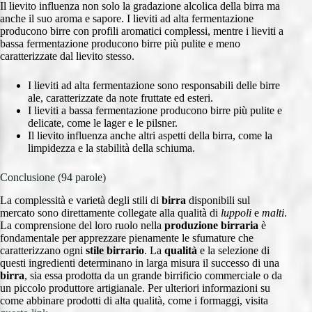
Il lievito influenza non solo la gradazione alcolica della birra ma
anche il suo aroma e sapore. I lieviti ad alta fermentazione
producono birre con profili aromatici complessi, mentre i lieviti a
bassa fermentazione producono birre più pulite e meno
caratterizzate dal lievito stesso.
I lieviti ad alta fermentazione sono responsabili delle birre
ale, caratterizzate da note fruttate ed esteri.
I lieviti a bassa fermentazione producono birre più pulite e
delicate, come le lager e le pilsner.
Il lievito influenza anche altri aspetti della birra, come la
limpidezza e la stabilità della schiuma.
Conclusione (94 parole)
La complessità e varietà degli stili di
birra
disponibili sul
mercato sono direttamente collegate alla qualità di
luppoli
e
malti
.
La comprensione del loro ruolo nella
produzione birraria
è
fondamentale per apprezzare pienamente le sfumature che
caratterizzano ogni
stile birrario
. La
qualità
e la selezione di
questi ingredienti determinano in larga misura il successo di una
birra
, sia essa prodotta da un grande birrificio commerciale o da
un piccolo produttore artigianale. Per ulteriori informazioni su
come abbinare prodotti di alta qualità, come i formaggi, visita