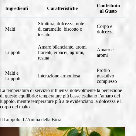
Contributo
Ingredienti
Caratteristiche
al Gusto
Struttura, dolcezza, note
Corpo e
Malti
di caramello, biscotto o
dolcezza
tostato
Amaro bilanciante, aromi
Amaro e
Luppoli
floreali, erbacei, agrumi,
aromi
resina
Profilo
Malti e
Interazione armoniosa
gustativo
Luppoli
complesso
La temperatura di servizio influenza notevolmente la percezione
di questo equilibrio: temperature più basse esaltano l’amaro del
luppolo, mentre temperature più alte evidenziano la dolcezza e il
corpo del malto.
Il Luppolo: L’Anima della Birra