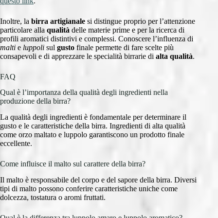
questo link
.
Inoltre, la
birra artigianale
si distingue proprio per l’attenzione
particolare alla
qualità
delle materie prime e per la ricerca di
profili aromatici distintivi e complessi. Conoscere l’influenza di
malti
e
luppoli
sul
gusto
finale permette di fare scelte più
consapevoli e di apprezzare le specialità birrarie di
alta qualità
.
FAQ
Qual è l’importanza della qualità degli ingredienti nella
produzione della birra?
La qualità degli ingredienti è fondamentale per determinare il
gusto e le caratteristiche della birra. Ingredienti di alta qualità
come orzo maltato e luppolo garantiscono un prodotto finale
eccellente.
Come influisce il malto sul carattere della birra?
Il malto è responsabile del corpo e del sapore della birra. Diversi
tipi di malto possono conferire caratteristiche uniche come
dolcezza, tostatura o aromi fruttati.
Qual è la differenza tra luppolo amaro e luppolo aromatico?