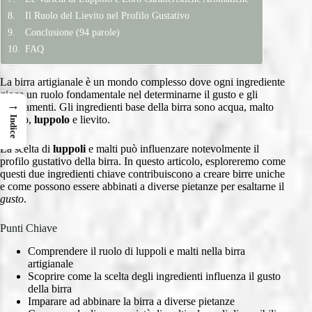
Il Ruolo del Lievito nel Profilo Gustativo
Conclusione (94 parole)
FAQ
La birra artigianale è un mondo complesso dove ogni ingrediente
gioca un ruolo fondamentale nel determinarne il gusto e gli
→
abbinamenti. Gli ingredienti base della birra sono acqua, malto
d’orzo,
luppolo
e lievito.
Indice
La scelta di
luppoli
e malti può influenzare notevolmente il
profilo gustativo della birra. In questo articolo, esploreremo come
questi due ingredienti chiave contribuiscono a creare birre uniche
e come possono essere abbinati a diverse pietanze per esaltarne il
gusto
.
Punti Chiave
Comprendere il ruolo di luppoli e malti nella birra
artigianale
Scoprire come la scelta degli ingredienti influenza il gusto
della birra
Imparare ad abbinare la birra a diverse pietanze