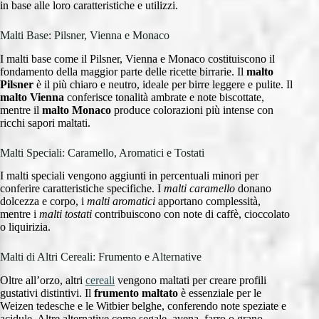
in base alle loro caratteristiche e utilizzi.
Malti Base: Pilsner, Vienna e Monaco
I malti base come il Pilsner, Vienna e Monaco costituiscono il
fondamento della maggior parte delle ricette birrarie. Il
malto
Pilsner
è il più chiaro e neutro, ideale per birre leggere e pulite. Il
malto Vienna
conferisce tonalità ambrate e note biscottate,
mentre il
malto Monaco
produce colorazioni più intense con
ricchi sapori maltati.
Malti Speciali: Caramello, Aromatici e Tostati
I malti speciali vengono aggiunti in percentuali minori per
conferire caratteristiche specifiche. I
malti caramello
donano
dolcezza e corpo, i
malti aromatici
apportano complessità,
mentre i
malti tostati
contribuiscono con note di caffè, cioccolato
o liquirizia.
Malti di Altri Cereali: Frumento e Alternative
Oltre all’orzo, altri
cereali
vengono maltati per creare profili
gustativi distintivi. Il
frumento maltato
è essenziale per le
Weizen tedesche e le Witbier belghe, conferendo note speziate e
acidule. Altre alternative come segale, avena, farro o grano