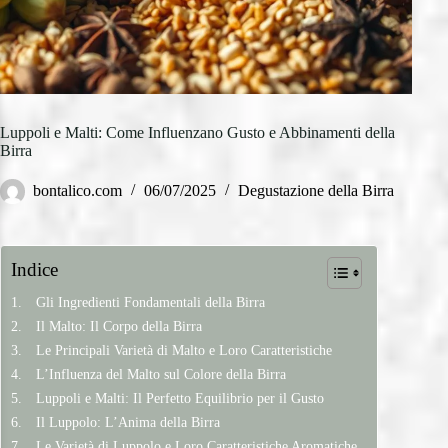
Luppoli e Malti: Come Influenzano Gusto e Abbinamenti della
Birra
bontalico.com
06/07/2025
Degustazione della Birra
Indice
Gli Ingredienti Fondamentali della Birra
Il Malto: Il Corpo della Birra
Le Principali Varietà di Malto e Loro Caratteristiche
L’Influenza del Malto sul Colore della Birra
Luppoli e Malti: Il Perfetto Equilibrio per il Gusto
Il Luppolo: L’Anima della Birra
Le Varietà di Luppolo e Loro Caratteristiche Aromatiche