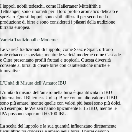
I luppoli nobili tedeschi, come Hallertauer Mittelfrüh e
Tettnanger, sono rinomati per il loro profilo aromatico delicato e
speziato. Questi luppoli sono stati utilizzati per secoli nella
produzione di birra e sono considerati i pilastri della tradizione
birraria europea.
Varietà Tradizionali e Moderne
Le varietà tradizionali di luppolo, come Saaz e Spalt, offrono
note erbacee e speziate, mentre le varietà moderne come Cascade
e Citra presentano profili fruttati e tropicali. Questa diversità
consente ai birrai di creare birre con caratteristiche uniche e
innovative.
L’Unità di Misura dell’Amaro: IBU
L’unità di misura dell’amaro nella birra è quantificata in IBU
(International Bitterness Units). Birre con un alto valore di IBU
sono più amare, mentre quelle con valori più bassi sono più dolci.
Ad esempio, le Weizen hanno tipicamente 8-15 IBU, mentre le
IPA possono superare i 60-100 IBU.
La scelta del luppolo e la sua quantità influenzano direttamente
l’equilibrio tra dolcezza e amaro nella birra. I birrai devono