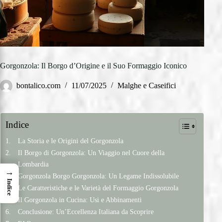
Gorgonzola: Il Borgo d’Origine e il Suo Formaggio Iconico
bontalico.com
11/07/2025
Malghe e Caseifici
Indice
La Storia e le Origini del Gorgonzola
Il Borgo di Gorgonzola: Un Viaggio nel Cuore della
Lombardia
→
Gorgonzola Borgo Gorgonzola: Un Legame Indissolubile
Indice
Le Caratteristiche e le Varietà del Formaggio Gorgonzola
Il Gorgonzola in Cucina: Usi e Abbinamenti
Conclusione: Un’Eccellenza Italiana da Scoprire