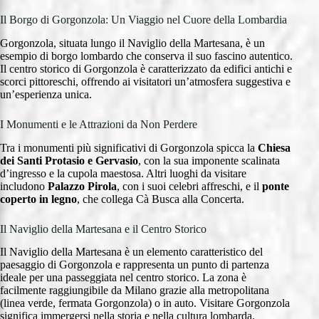
Il Borgo di Gorgonzola: Un Viaggio nel Cuore della Lombardia
Gorgonzola, situata lungo il Naviglio della Martesana, è un
esempio di borgo lombardo che conserva il suo fascino autentico.
Il centro storico di Gorgonzola è caratterizzato da edifici antichi e
scorci pittoreschi, offrendo ai visitatori un’atmosfera suggestiva e
un’esperienza unica.
I Monumenti e le Attrazioni da Non Perdere
Tra i monumenti più significativi di Gorgonzola spicca la
Chiesa
dei Santi Protasio e Gervasio
, con la sua imponente scalinata
d’ingresso e la cupola maestosa. Altri luoghi da visitare
includono
Palazzo Pirola
, con i suoi celebri affreschi, e il
ponte
coperto in legno
, che collega Cà Busca alla Concerta.
Il Naviglio della Martesana e il Centro Storico
Il Naviglio della Martesana è un elemento caratteristico del
paesaggio di Gorgonzola e rappresenta un punto di partenza
ideale per una passeggiata nel centro storico. La zona è
facilmente raggiungibile da Milano grazie alla metropolitana
(linea verde, fermata Gorgonzola) o in auto. Visitare Gorgonzola
significa immergersi nella storia e nella cultura lombarda,