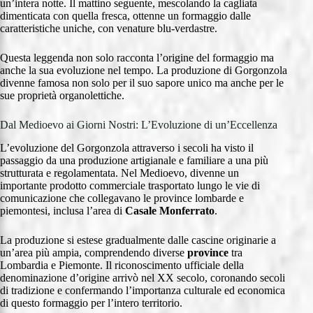
un’intera notte. Il mattino seguente, mescolando la cagliata
dimenticata con quella fresca, ottenne un formaggio dalle
caratteristiche uniche, con venature blu-verdastre.
Questa leggenda non solo racconta l’origine del formaggio ma
anche la sua evoluzione nel tempo. La produzione di Gorgonzola
divenne famosa non solo per il suo sapore unico ma anche per le
sue proprietà organolettiche.
Dal Medioevo ai Giorni Nostri: L’Evoluzione di un’Eccellenza
L’evoluzione del Gorgonzola attraverso i secoli ha visto il
passaggio da una produzione artigianale e familiare a una più
strutturata e regolamentata. Nel Medioevo, divenne un
importante prodotto commerciale trasportato lungo le vie di
comunicazione che collegavano le province lombarde e
piemontesi, inclusa l’area di
Casale Monferrato
.
La produzione si estese gradualmente dalle cascine originarie a
un’area più ampia, comprendendo diverse
province
tra
Lombardia e Piemonte. Il riconoscimento ufficiale della
denominazione d’origine arrivò nel XX secolo, coronando secoli
di tradizione e confermando l’importanza culturale ed economica
di questo formaggio per l’intero territorio.