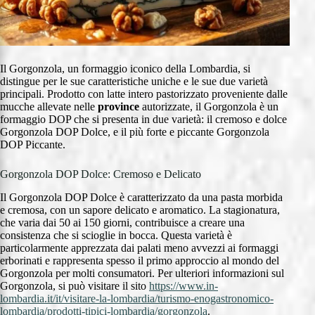
Il Gorgonzola, un formaggio iconico della Lombardia, si
distingue per le sue caratteristiche uniche e le sue due varietà
principali. Prodotto con latte intero pastorizzato proveniente dalle
mucche allevate nelle
province
autorizzate, il Gorgonzola è un
formaggio DOP che si presenta in due varietà: il cremoso e dolce
Gorgonzola DOP Dolce, e il più forte e piccante Gorgonzola
DOP Piccante.
Gorgonzola DOP Dolce: Cremoso e Delicato
Il Gorgonzola DOP Dolce è caratterizzato da una pasta morbida
e cremosa, con un sapore delicato e aromatico. La stagionatura,
che varia dai 50 ai 150 giorni, contribuisce a creare una
consistenza che si scioglie in bocca. Questa varietà è
particolarmente apprezzata dai palati meno avvezzi ai formaggi
erborinati e rappresenta spesso il primo approccio al mondo del
Gorgonzola per molti consumatori. Per ulteriori informazioni sul
Gorgonzola, si può visitare il sito
https://www.in-
lombardia.it/it/visitare-la-lombardia/turismo-enogastronomico-
lombardia/prodotti-tipici-lombardia/gorgonzola
.