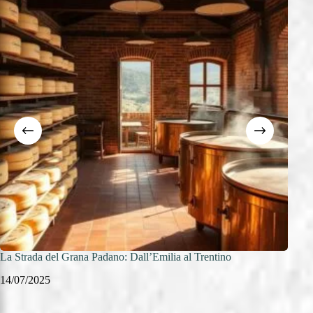
La Strada del Grana Padano: Dall’Emilia al Trentino
Strad
Malgh
14/07/2025
14/0