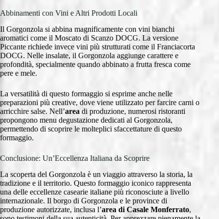
Abbinamenti con Vini e Altri Prodotti Locali
Il Gorgonzola si abbina magnificamente con vini bianchi
aromatici come il Moscato di Scanzo DOCG. La versione
Piccante richiede invece vini più strutturati come il Franciacorta
DOCG. Nelle insalate, il Gorgonzola aggiunge carattere e
profondità, specialmente quando abbinato a frutta fresca come
pere e mele.
La versatilità di questo formaggio si esprime anche nelle
preparazioni più creative, dove viene utilizzato per farcire carni o
arricchire salse. Nell’
area
di produzione, numerosi ristoranti
propongono menu degustazione dedicati al Gorgonzola,
permettendo di scoprire le molteplici sfaccettature di questo
formaggio.
Conclusione: Un’Eccellenza Italiana da Scoprire
La scoperta del Gorgonzola è un viaggio attraverso la storia, la
tradizione e il territorio. Questo formaggio iconico rappresenta
una delle eccellenze casearie italiane più riconosciute a livello
internazionale. Il borgo di Gorgonzola e le province di
produzione autorizzate, inclusa l’
area di Casale Monferrato
,
sono testimoni della sua autenticità. Per apprezzare pienamente la