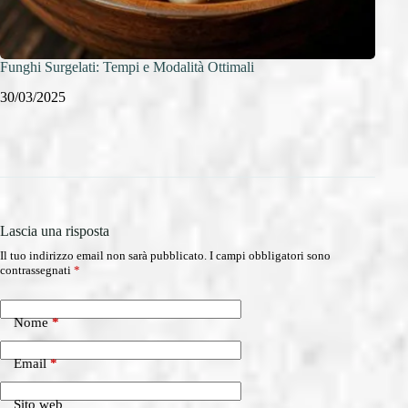
Funghi Surgelati: Tempi e Modalità Ottimali
Burro
Aromi
30/03/2025
29/0
Lascia una risposta
Il tuo indirizzo email non sarà pubblicato.
I campi obbligatori sono
contrassegnati
*
Nome
*
Email
*
Sito web