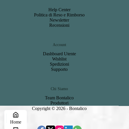
Help Center
Politica di Reso e Rimborso
Newsletter
Recensioni
Account
Dashboard
Utente
Wishlist
S
pedizioni
Support
o
Chi Siamo
Team Bontalico
Produttori
Copyright © 2026 - Bontalico
Home