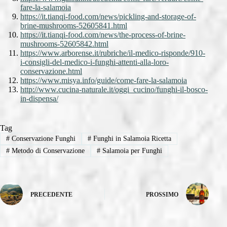
fare-la-salamoia
https://it.tianqi-food.com/news/pickling-and-storage-of-
brine-mushrooms-52605841.html
https://it.tianqi-food.com/news/the-process-of-brine-
mushrooms-52605842.html
https://www.arborense.it/rubriche/il-medico-risponde/910-
i-consigli-del-medico-i-funghi-attenti-alla-loro-
conservazione.html
https://www.misya.info/guide/come-fare-la-salamoia
http://www.cucina-naturale.it/oggi_cucino/funghi-il-bosco-
in-dispensa/
Tag
#
Conservazione Funghi
#
Funghi in Salamoia Ricetta
#
Metodo di Conservazione
#
Salamoia per Funghi
PRECEDENTE
PROSSIMO