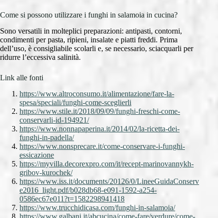
Come si possono utilizzare i funghi in salamoia in cucina?
Sono versatili in molteplici preparazioni: antipasti, contorni,
condimenti per pasta, ripieni, insalate e piatti freddi. Prima
dell’uso, è consigliabile scolarli e, se necessario, sciacquarli per
ridurre l’eccessiva salinità.
Link alle fonti
https://www.altroconsumo.it/alimentazione/fare-la-
spesa/speciali/funghi-come-sceglierli
https://www.stile.it/2018/09/09/funghi-freschi-come-
conservarli-id-194921/
https://www.nonnapaperina.it/2014/02/la-ricetta-dei-
funghi-in-padella/
https://www.nonsprecare.it/come-conservare-i-funghi-
essicazione
https://myvilla.decorexpro.com/it/recept-marinovannykh-
gribov-kurochek/
https://www.iss.it/documents/20126/0/LineeGuidaConserv
e2016_light.pdf/b028db68-e091-1592-a254-
0586ec67e011?t=1582298941418
https://www.trucchidicasa.com/funghi-in-salamoia/
https://www.galbani.it/abcucina/come-fare/verdure/come-