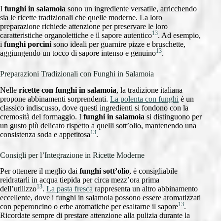
I
funghi in salamoia
sono un ingrediente versatile, arricchendo
sia le ricette tradizionali che quelle moderne. La loro
preparazione richiede attenzione per preservare le loro
13
caratteristiche organolettiche e il sapore autentico
. Ad esempio,
i
funghi porcini
sono ideali per guarnire pizze e bruschette,
13
aggiungendo un tocco di sapore intenso e genuino
.
Preparazioni Tradizionali con Funghi in Salamoia
Nelle
ricette con funghi in salamoia
, la tradizione italiana
propone abbinamenti sorprendenti.
La polenta con funghi
è un
classico indiscusso, dove questi ingredienti si fondono con la
cremosità del formaggio. I
funghi in salamoia
si distinguono per
un gusto più delicato rispetto a quelli sott’olio, mantenendo una
13
consistenza soda e appetitosa
.
Consigli per l’Integrazione in Ricette Moderne
Per ottenere il meglio dai
funghi sott’olio
, è consigliabile
reidratarli in acqua tiepida per circa mezz’ora prima
13
dell’utilizzo
.
La pasta fresca
rappresenta un altro abbinamento
eccellente, dove i funghi in salamoia possono essere aromatizzati
13
con peperoncino o erbe aromatiche per esaltarne il sapore
.
Ricordate sempre di prestare attenzione alla pulizia durante la