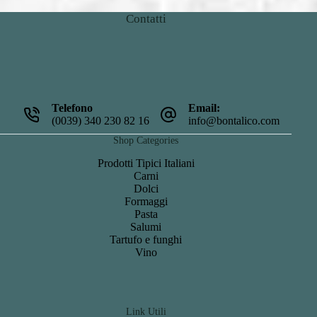
Contatti
Telefono
Email:
(0039) 340 230 82 16
info@bontalico.com
Shop Categories
Prodotti Tipici Italiani
Carni
Dolci
Formaggi
Pasta
Salumi
Tartufo e funghi
Vino
Link Utili