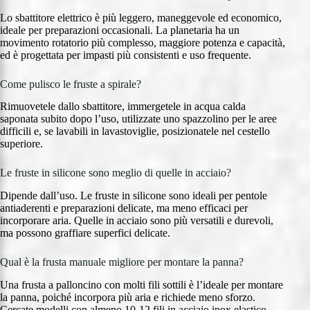
Lo sbattitore elettrico è più leggero, maneggevole ed economico,
ideale per preparazioni occasionali. La planetaria ha un
movimento rotatorio più complesso, maggiore potenza e capacità,
ed è progettata per impasti più consistenti e uso frequente.
Come pulisco le fruste a spirale?
Rimuovetele dallo sbattitore, immergetele in acqua calda
saponata subito dopo l’uso, utilizzate uno spazzolino per le aree
difficili e, se lavabili in lavastoviglie, posizionatele nel cestello
superiore.
Le fruste in silicone sono meglio di quelle in acciaio?
Dipende dall’uso. Le fruste in silicone sono ideali per pentole
antiaderenti e preparazioni delicate, ma meno efficaci per
incorporare aria. Quelle in acciaio sono più versatili e durevoli,
ma possono graffiare superfici delicate.
Qual è la frusta manuale migliore per montare la panna?
Una frusta a palloncino con molti fili sottili è l’ideale per montare
la panna, poiché incorpora più aria e richiede meno sforzo.
Cercate modelli con almeno 10-12 fili in acciaio inox elastico.