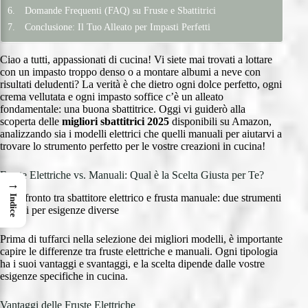
Domande Frequenti (FAQ) su Fruste e Sbattitrici
Conclusione: Il Tuo Alleato per Impasti Perfetti
Ciao a tutti, appassionati di cucina! Vi siete mai trovati a lottare
con un impasto troppo denso o a montare albumi a neve con
risultati deludenti? La verità è che dietro ogni dolce perfetto, ogni
crema vellutata e ogni impasto soffice c’è un alleato
fondamentale: una buona sbattitrice. Oggi vi guiderò alla
scoperta delle
migliori sbattitrici 2025
disponibili su Amazon,
analizzando sia i modelli elettrici che quelli manuali per aiutarvi a
trovare lo strumento perfetto per le vostre creazioni in cucina!
Fruste Elettriche vs. Manuali: Qual è la Scelta Giusta per Te?
→
Il confronto tra sbattitore elettrico e frusta manuale: due strumenti
Indice
diversi per esigenze diverse
Prima di tuffarci nella selezione dei migliori modelli, è importante
capire le differenze tra fruste elettriche e manuali. Ogni tipologia
ha i suoi vantaggi e svantaggi, e la scelta dipende dalle vostre
esigenze specifiche in cucina.
Vantaggi delle Fruste Elettriche