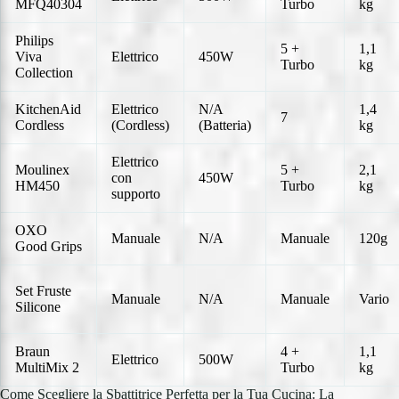
MFQ40304
Turbo
kg
Philips
5 +
1,1
Viva
Elettrico
450W
Turbo
kg
Collection
KitchenAid
Elettrico
N/A
1,4
7
Cordless
(Cordless)
(Batteria)
kg
Elettrico
Moulinex
5 +
2,1
con
450W
HM450
Turbo
kg
supporto
OXO
Manuale
N/A
Manuale
120g
Good Grips
Set Fruste
Manuale
N/A
Manuale
Vario
Silicone
Braun
4 +
1,1
Elettrico
500W
MultiMix 2
Turbo
kg
Come Scegliere la Sbattitrice Perfetta per la Tua Cucina: La