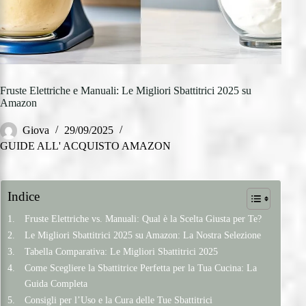
Fruste Elettriche e Manuali: Le Migliori Sbattitrici 2025 su
Amazon
Giova
29/09/2025
GUIDE ALL' ACQUISTO AMAZON
Indice
Fruste Elettriche vs. Manuali: Qual è la Scelta Giusta per Te?
Le Migliori Sbattitrici 2025 su Amazon: La Nostra Selezione
Tabella Comparativa: Le Migliori Sbattitrici 2025
Come Scegliere la Sbattitrice Perfetta per la Tua Cucina: La
Guida Completa
Consigli per l’Uso e la Cura delle Tue Sbattitrici