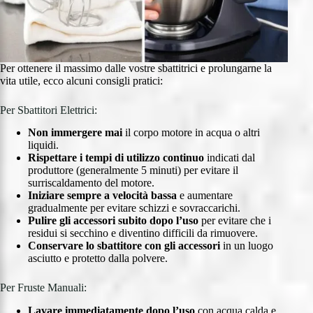
Per ottenere il massimo dalle vostre sbattitrici e prolungarne la
vita utile, ecco alcuni consigli pratici:
Per Sbattitori Elettrici:
Non immergere mai
il corpo motore in acqua o altri
liquidi.
Rispettare i tempi di utilizzo continuo
indicati dal
produttore (generalmente 5 minuti) per evitare il
surriscaldamento del motore.
Iniziare sempre a velocità bassa
e aumentare
gradualmente per evitare schizzi e sovraccarichi.
Pulire gli accessori subito dopo l’uso
per evitare che i
residui si secchino e diventino difficili da rimuovere.
Conservare lo sbattitore con gli accessori
in un luogo
asciutto e protetto dalla polvere.
Per Fruste Manuali:
Lavare immediatamente dopo l’uso
con acqua calda e