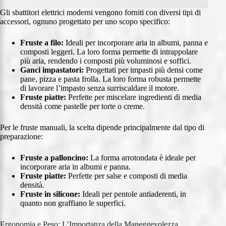
Gli sbattitori elettrici moderni vengono forniti con diversi tipi di
accessori, ognuno progettato per uno scopo specifico:
Fruste a filo:
Ideali per incorporare aria in albumi, panna e
composti leggeri. La loro forma permette di intrappolare
più aria, rendendo i composti più voluminosi e soffici.
Ganci impastatori:
Progettati per impasti più densi come
pane, pizza e pasta frolla. La loro forma robusta permette
di lavorare l’impasto senza surriscaldare il motore.
Fruste piatte:
Perfette per miscelare ingredienti di media
densità come pastelle per torte o creme.
Per le fruste manuali, la scelta dipende principalmente dal tipo di
preparazione:
Fruste a palloncino:
La forma arrotondata è ideale per
incorporare aria in albumi e panna.
Fruste piatte:
Perfette per salse e composti di media
densità.
Fruste in silicone:
Ideali per pentole antiaderenti, in
quanto non graffiano le superfici.
Ergonomia e Peso: L’Importanza della Maneggevolezza