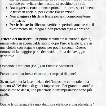
sapone per evitare che i residui si secchino tra i fili.
Asciugare accuratamente
prima di riporre, specialmente
le fruste in acciaio, per evitare l’ossidazione.
Non piegare i fili
delle fruste per non comprometterne
l’efficacia.
Per le fruste in silicone
, verificare periodicamente che il
rivestimento sia integro e non presenti tagli o abrasioni.
Trucco del mestiere:
Per pulire facilmente le fruste a spirale,
immergetele in acqua calda subito dopo l’uso e fatele girare in
una ciotola con acqua e sapone per pochi secondi. Questo
rimuoverà la maggior parte dei residui prima del lavaggio
definitivo!
Domande Frequenti (FAQ) su Fruste e Sbattitrici
Posso usare una frusta elettrica per impasti di pane?
Sì, ma solo per la fase iniziale dell’impasto e con modelli da
almeno 450W dotati di ganci impastatori. Per grandi quantità o
impasti molto densi, una planetaria o un’impastatrice sono più
adatti.
Qual è la differenza tra uno sbattitore elettrico e una planetaria?