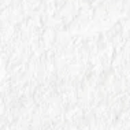
In
Farine Alternative
Farine speciali italiane: Caratteristiche e usi in cucina
delle farine alternative
Scopri le farine speciali italiane: proprietà, usi e benefici
di alternative uniche come grano saraceno, farro e
kamut. Ricette e consigli per una cucina innovativa.