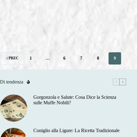
In
CEREALI E FARINE
Farina Italiana: Guida Completa alle Migliori Marche e
Varietà
Scopri le migliori marche e varietà di farina italiana per
pizza, pasta e dolci. Guida completa su tipi, proprietà e
usi della farina per ogni ricetta.
1
…
6
7
8
9
PREC
Di tendenza
Gorgonzola e Salute: Cosa Dice la Scienza
sulle Muffe Nobili?
Coniglio alla Ligure: La Ricetta Tradizionale