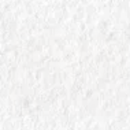
In
Grani Millenari Italiani