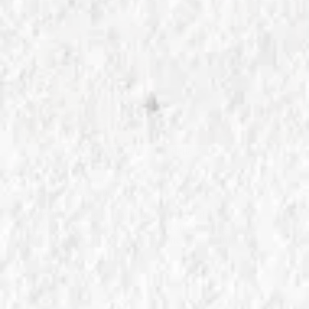
In
Tecniche di Macinazione della Farina
Macinazione Grano: Tecniche Tradizionali e Moderne
per una Qualità Superiore
Scopri le tecniche di macinazione grano, dalle
tradizionali alle moderne. Esplora come ottenere farine
di qualità superiore per panificazione e pasta. Informati
sul processo.