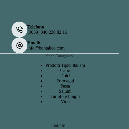
Telefono
(0039) 340 230 82 16
Email:
info@bontalico.com
Shop Categories
Prodotti Tipici Italiani
Carni
Dolci
Formaggi
Pasta
Salumi
Tartufo e funghi
Vino
Link Utili