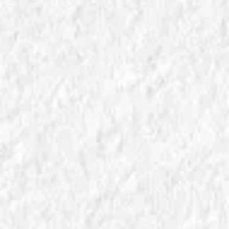
In
Storia e Cereali
La Storia dei cereali in Italia: Dal farro degli Etruschi
alla macinazione grano moderno
Scopri l'evoluzione dei cereali in Italia: dal farro degli
Etruschi alle moderne tecniche di macinazione. La
Storia dei Cereali attraverso i millenni e le civiltà.