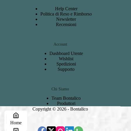
Help Center
Politica di Reso e Rimborso
Newsletter
Recensioni
Account
Dashboard
Utente
Wishlist
S
pedizioni
Support
o
Chi Siamo
Team Bontalico
Produttori
Copyright © 2026 - Bontalico
Home