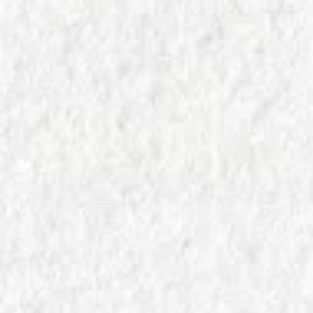
In
CEREALI E FARINE
Lievito Madre e Fermentazione: Guida a Pasta Madre,
Lievito Naturale e Pasta Acida
Scopri come preparare, mantenere e utilizzare il lievito
madre per ottenere pane e prodotti da forno perfetti.
Guida completa con consigli e ricette per principianti ed