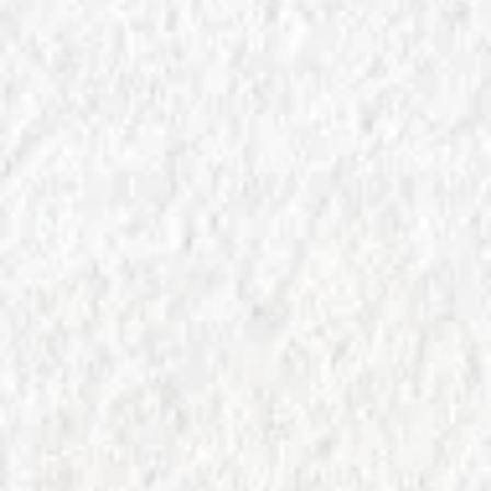
Grani Antichi Italiani: Riscoperta e Valorizzazione delle
Varietà Autoctone
Scopri i grani antichi italiani: varietà autoctone ricche di
storia e proprietà nutrizionali. Riscopri la tradizione e il
gusto autentico dei cereali del passato.