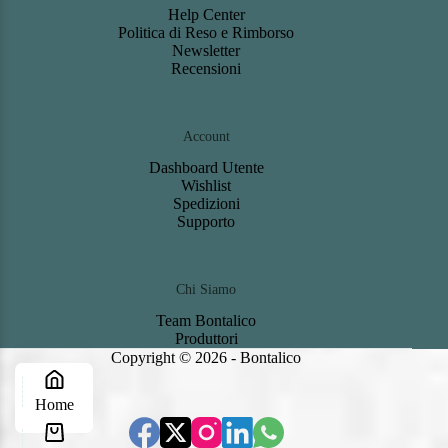
Help Center
Politica di Reso e Rimborso
Newsletter
Recensioni
Account
Dashboard
Utente
Wishlist
S
pedizioni
Support
o
Chi Siamo
Team Bontalico
Produttori
Copyright © 2026 - Bontalico
Home