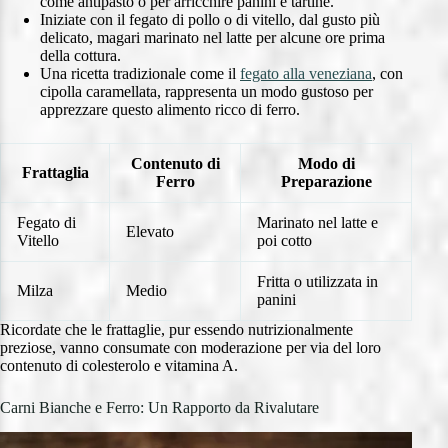
come antipasto o per arricchire panini e tartine.
Iniziate con il fegato di pollo o di vitello, dal gusto più
delicato, magari marinato nel latte per alcune ore prima
della cottura.
Una ricetta tradizionale come il
fegato alla veneziana
, con
cipolla caramellata, rappresenta un modo gustoso per
apprezzare questo alimento ricco di ferro.
Contenuto di
Modo di
Frattaglia
Ferro
Preparazione
Fegato di
Marinato nel latte e
Elevato
Vitello
poi cotto
Fritta o utilizzata in
Milza
Medio
panini
Ricordate che le frattaglie, pur essendo nutrizionalmente
preziose, vanno consumate con moderazione per via del loro
contenuto di colesterolo e vitamina A.
Carni Bianche e Ferro: Un Rapporto da Rivalutare