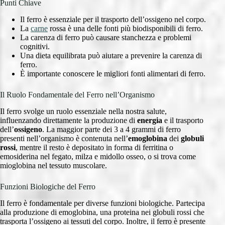
Punti Chiave
Il ferro è essenziale per il trasporto dell’ossigeno nel corpo.
La
carne
rossa è una delle fonti più biodisponibili di ferro.
La carenza di ferro può causare stanchezza e problemi
cognitivi.
Una dieta equilibrata può aiutare a prevenire la carenza di
ferro.
È importante conoscere le migliori fonti alimentari di ferro.
Il Ruolo Fondamentale del Ferro nell’Organismo
Il ferro svolge un ruolo essenziale nella nostra salute,
influenzando direttamente la produzione di
energia
e il trasporto
dell’
ossigeno
. La maggior parte dei 3 a 4 grammi di ferro
presenti nell’organismo è contenuta nell’
emoglobina
dei
globuli
rossi
, mentre il resto è depositato in forma di ferritina o
emosiderina nel fegato, milza e midollo osseo, o si trova come
mioglobina nel tessuto muscolare.
Funzioni Biologiche del Ferro
Il ferro è fondamentale per diverse funzioni biologiche. Partecipa
alla produzione di emoglobina, una proteina nei globuli rossi che
trasporta l’ossigeno ai tessuti del corpo. Inoltre, il ferro è presente