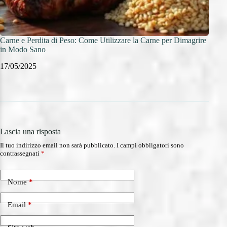
Carne e Perdita di Peso: Come Utilizzare la Carne per Dimagrire
Carne
in Modo Sano
la Ri
17/05/2025
17/0
Lascia una risposta
Il tuo indirizzo email non sarà pubblicato.
I campi obbligatori sono
contrassegnati
*
Nome
*
Email
*