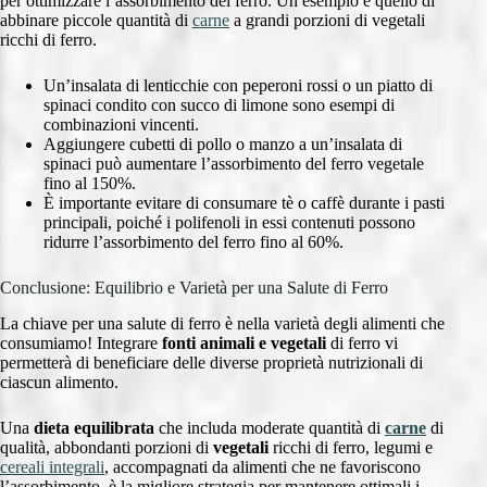
per ottimizzare l’assorbimento del ferro. Un esempio è quello di
abbinare piccole quantità di
carne
a grandi porzioni di vegetali
ricchi di ferro.
Un’insalata di lenticchie con peperoni rossi o un piatto di
spinaci condito con succo di limone sono esempi di
combinazioni vincenti.
Aggiungere cubetti di pollo o manzo a un’insalata di
spinaci può aumentare l’assorbimento del ferro vegetale
fino al 150%.
È importante evitare di consumare tè o caffè durante i pasti
principali, poiché i polifenoli in essi contenuti possono
ridurre l’assorbimento del ferro fino al 60%.
Conclusione: Equilibrio e Varietà per una Salute di Ferro
La chiave per una salute di ferro è nella varietà degli alimenti che
consumiamo! Integrare
fonti animali e vegetali
di ferro vi
permetterà di beneficiare delle diverse proprietà nutrizionali di
ciascun alimento.
Una
dieta equilibrata
che includa moderate quantità di
carne
di
qualità, abbondanti porzioni di
vegetali
ricchi di ferro, legumi e
cereali integrali
, accompagnati da alimenti che ne favoriscono
l’assorbimento, è la migliore strategia per mantenere ottimali i