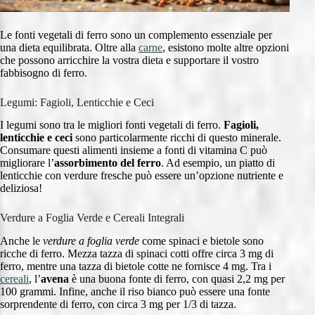
Le fonti vegetali di ferro sono un complemento essenziale per
una dieta equilibrata. Oltre alla
carne
, esistono molte altre opzioni
che possono arricchire la vostra dieta e supportare il vostro
fabbisogno di ferro.
Legumi: Fagioli, Lenticchie e Ceci
I legumi sono tra le migliori fonti vegetali di ferro.
Fagioli,
lenticchie e ceci
sono particolarmente ricchi di questo minerale.
Consumare questi alimenti insieme a fonti di vitamina C può
migliorare l’
assorbimento del ferro
. Ad esempio, un piatto di
lenticchie con verdure fresche può essere un’opzione nutriente e
deliziosa!
Verdure a Foglia Verde e Cereali Integrali
Anche le
verdure a foglia verde
come spinaci e bietole sono
ricche di ferro. Mezza tazza di spinaci cotti offre circa 3 mg di
ferro, mentre una tazza di bietole cotte ne fornisce 4 mg. Tra i
cereali
, l’
avena
è una buona fonte di ferro, con quasi 2,2 mg per
100 grammi. Infine, anche il riso bianco può essere una fonte
sorprendente di ferro, con circa 3 mg per 1/3 di tazza.