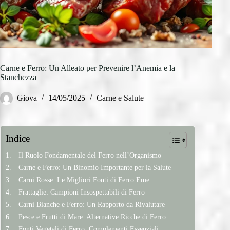
Carne e Ferro: Un Alleato per Prevenire l’Anemia e la
Stanchezza
Giova
14/05/2025
Carne e Salute
Indice
Il Ruolo Fondamentale del Ferro nell’Organismo
Carne e Ferro: Un Binomio Importante per la Salute
Carni Rosse: Le Migliori Fonti di Ferro Eme
Frattaglie: Campioni Insospettabili di Ferro
Carni Bianche e Ferro: Un Rapporto da Rivalutare
Pesce e Frutti di Mare: Alternative Ricche di Ferro
Fonti Vegetali di Ferro: Complementi Essenziali