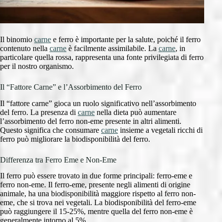
Il binomio
carne
e ferro è importante per la salute, poiché il ferro
contenuto nella
carne
è facilmente assimilabile. La
carne
, in
particolare quella rossa, rappresenta una fonte privilegiata di ferro
per il nostro organismo.
Il “Fattore Carne” e l’Assorbimento del Ferro
Il “fattore carne” gioca un ruolo significativo nell’assorbimento
del ferro. La presenza di
carne
nella dieta può aumentare
l’assorbimento del ferro non-eme presente in altri alimenti.
Questo significa che consumare
carne
insieme a vegetali ricchi di
ferro può migliorare la biodisponibilità del ferro.
Differenza tra Ferro Eme e Non-Eme
Il ferro può essere trovato in due forme principali: ferro-eme e
ferro non-eme. Il ferro-eme, presente negli alimenti di origine
animale, ha una biodisponibilità maggiore rispetto al ferro non-
eme, che si trova nei vegetali. La biodisponibilità del ferro-eme
può raggiungere il 15-25%, mentre quella del ferro non-eme è
generalmente intorno al 5%.