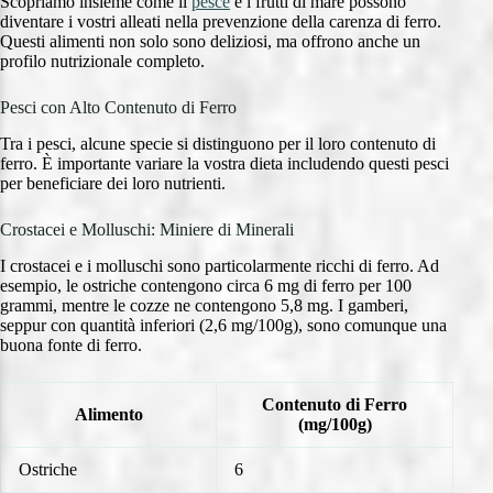
Scopriamo insieme come il
pesce
e i frutti di mare possono
diventare i vostri alleati nella prevenzione della carenza di ferro.
Questi alimenti non solo sono deliziosi, ma offrono anche un
profilo nutrizionale completo.
Pesci con Alto Contenuto di Ferro
Tra i pesci, alcune specie si distinguono per il loro contenuto di
ferro. È importante variare la vostra dieta includendo questi pesci
per beneficiare dei loro nutrienti.
Crostacei e Molluschi: Miniere di Minerali
I crostacei e i molluschi sono particolarmente ricchi di ferro. Ad
esempio, le ostriche contengono circa 6 mg di ferro per 100
grammi, mentre le cozze ne contengono 5,8 mg. I gamberi,
seppur con quantità inferiori (2,6 mg/100g), sono comunque una
buona fonte di ferro.
Contenuto di Ferro
Alimento
(mg/100g)
Ostriche
6