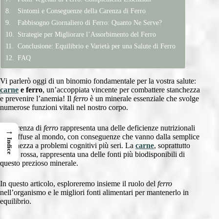
Sintomi e Conseguenze della Carenza di Ferro
Fabbisogno Giornaliero di Ferro: Quanto Ne Serve?
Strategie per Migliorare l’Assorbimento del Ferro
Conclusione: Equilibrio e Varietà per una Salute di Ferro
FAQ
Vi parlerò oggi di un binomio fondamentale per la vostra salute:
carne
e ferro
, un’accoppiata vincente per combattere stanchezza
e prevenire l’anemia! Il
ferro
è un minerale essenziale che svolge
numerose funzioni vitali nel nostro corpo.
La carenza di
ferro
rappresenta una delle deficienze nutrizionali
→
più diffuse al mondo, con conseguenze che vanno dalla semplice
Indice
stanchezza a problemi cognitivi più seri. La
carne
, soprattutto
quella rossa, rappresenta una delle fonti più biodisponibili di
questo prezioso minerale.
In questo articolo, esploreremo insieme il ruolo del
ferro
nell’organismo e le migliori fonti alimentari per mantenerlo in
equilibrio.