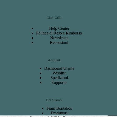
Link Utili
Help Center
Politica di Reso e Rimborso
Newsletter
Recensioni
Account
Dashboard
Utente
Wishlist
S
pedizioni
Support
o
Chi Siamo
Team Bontalico
Produttori