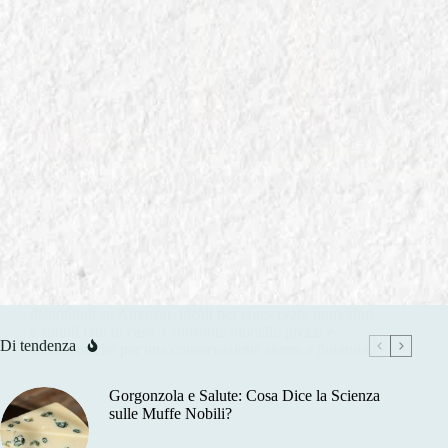
In
GUIDE ALL' ACQUISTO AMAZON
Vasi per Conserve Sottovuoto: I Migliori su Amazon
per Pomodori e Sottoli
Scopri i migliori vasi per conserve sottovuoto
disponibili su Amazon, ideali per conservare pomodori
e sottoli fatti in casa. Confronta modelli, prezzi e
Di tendenza
caratteristiche per una conservazione sicura e duratura.
Gorgonzola e Salute: Cosa Dice la Scienza
sulle Muffe Nobili?