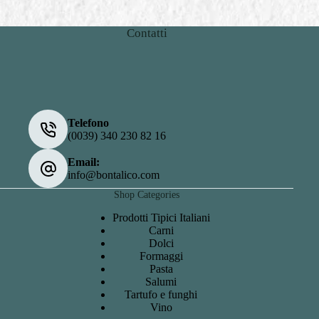
Contatti
Telefono
(0039) 340 230 82 16
Email:
info@bontalico.com
Shop Categories
Prodotti Tipici Italiani
Carni
Dolci
Formaggi
Pasta
Salumi
Tartufo e funghi
Vino