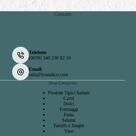
Contatti
Telefono
(0039) 340 230 82 16
Email:
info@bontalico.com
Shop Categories
Prodotti Tipici Italiani
Carni
Dolci
Formaggi
Pasta
Salumi
Tartufo e funghi
Vino