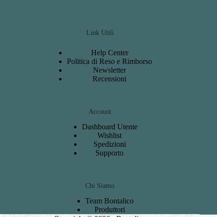
Link Utili
Help Center
Politica di Reso e Rimborso
Newsletter
Recensioni
Account
Dashboard
Utente
Wishlist
S
pedizioni
Support
o
Chi Siamo
Team Bontalico
Produttori