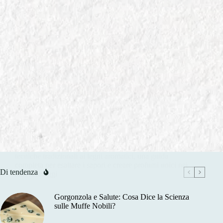
In
Processo di Produzione del Formaggio
Affumicatura dei Formaggi: Tecniche, Legni e
Tradizioni
Scopri l'arte dell'affumicatura dei formaggi: dalle
tecniche tradizionali ai legni aromatici, una guida
completa per esaltare i sapori e creare profumi unici nei
Di tendenza
tuoi formaggi
Gorgonzola e Salute: Cosa Dice la Scienza
sulle Muffe Nobili?