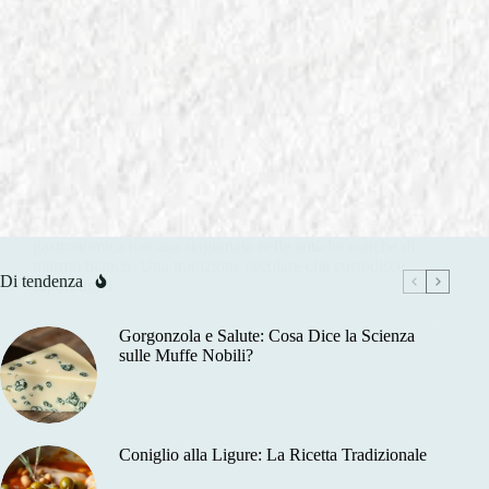
In
Salumi DOP IGP
Lardo di Colonnata IGP: Scopri la Lavorazione nelle
Conche di Marmo
Scopri i segreti del Lardo di Colonnata, l'eccellenza
gastronomica toscana stagionata nelle antiche conche di
marmo bianco. Una tradizione secolare che custodisce
Di tendenza
sapori unici.
Gorgonzola e Salute: Cosa Dice la Scienza
sulle Muffe Nobili?
Coniglio alla Ligure: La Ricetta Tradizionale