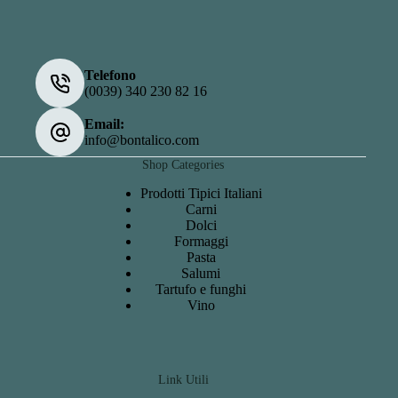
Telefono
(0039) 340 230 82 16
Email:
info@bontalico.com
Shop Categories
Prodotti Tipici Italiani
Carni
Dolci
Formaggi
Pasta
Salumi
Tartufo e funghi
Vino
Link Utili