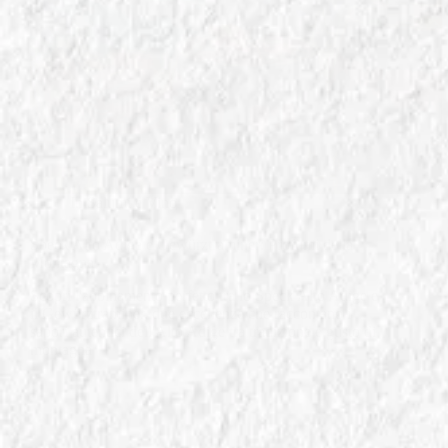
In
Salumi e Vino
Speck Alto Adige e Gewürztraminer: Profumi della
Montagna
Scopri l'abbinamento perfetto tra lo Speck Alto Adige e
il Gewürztraminer, due eccellenze che raccontano i
sapori autentici dell'Alto Adige tra tradizione e gusto di
montagna