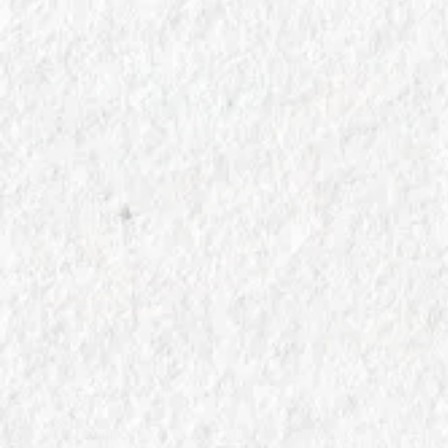
In
Salumi e Vino
Gewürztraminer e Speck Alto Adige: Il Trionfo dei