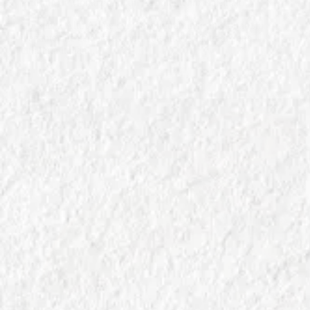
Profumi di Montagna in un Abbinamento Raffinato
Lo Speck Alto Adige e il Gewürztraminer: un connubio
elegante che celebra i sapori autentici della tradizione
culinaria italiana.