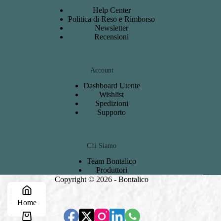
Help Center
Politica di Reso e Rimborso
Newsletter
Recensioni
Account
Dashboard
Utente
Wishlist
S
pedizioni
Support
o
Chi Siamo
Team Bontalico
Produttori
Copyright © 2026 - Bontalico
Home