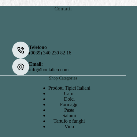
Contatti
Telefono
(0039) 340 230 82 16
Email:
info@bontalico.com
Shop Categories
Prodotti Tipici Italiani
Carni
Dolci
Formaggi
Pasta
Salumi
Tartufo e funghi
Vino