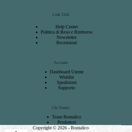
Link Utili
Help Center
Politica di Reso e Rimborso
Newsletter
Recensioni
Account
Dashboard
Utente
Wishlist
S
pedizioni
Support
o
Chi Siamo
Team Bontalico
Produttori
Copyright © 2026 - Bontalico