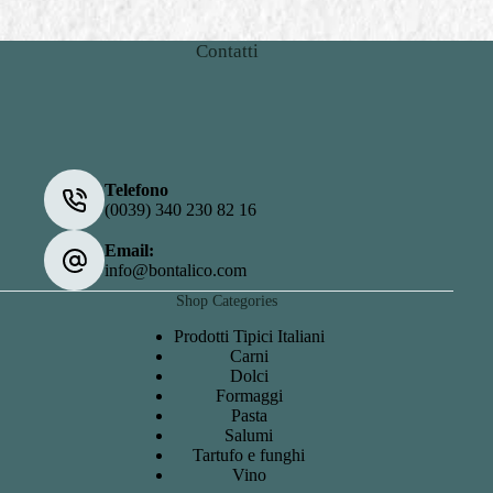
Contatti
Telefono
(0039) 340 230 82 16
Email:
info@bontalico.com
Shop Categories
Prodotti Tipici Italiani
Carni
Dolci
Formaggi
Pasta
Salumi
Tartufo e funghi
Vino