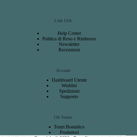
Link Utili
Help Center
Politica di Reso e Rimborso
Newsletter
Recensioni
Account
Dashboard
Utente
Wishlist
S
pedizioni
Support
o
Chi Siamo
Team Bontalico
Produttori