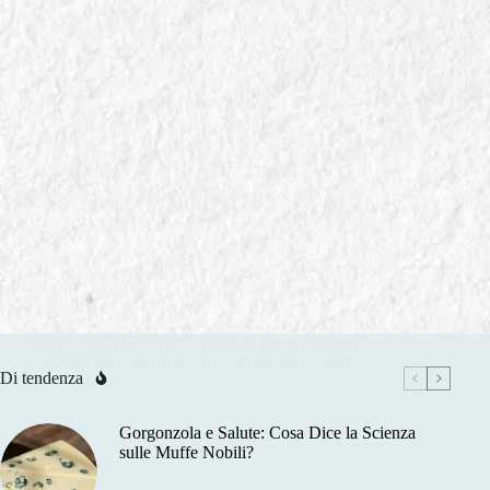
In
GUIDE ALL' ACQUISTO AMAZON
Pala per Pizza in Legno vs Metallo: Quale Scegliere su
Amazon?
Scopri i vantaggi e gli svantaggi delle pale per pizza in
legno e metallo. Guida completa alla scelta della
migliore pala per pizza su Amazon per risultati
Di tendenza
professionali.
Gorgonzola e Salute: Cosa Dice la Scienza
sulle Muffe Nobili?