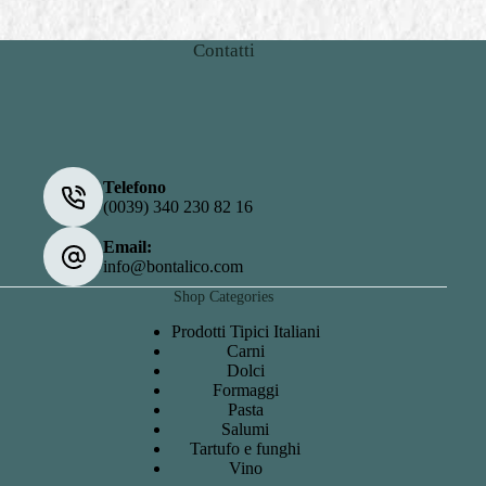
Contatti
Telefono
(0039) 340 230 82 16
Email:
info@bontalico.com
Shop Categories
Prodotti Tipici Italiani
Carni
Dolci
Formaggi
Pasta
Salumi
Tartufo e funghi
Vino