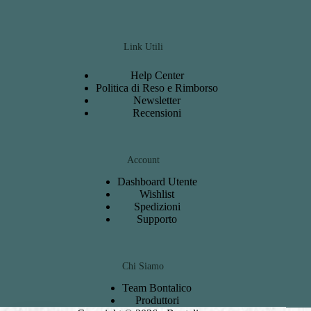
Link Utili
Help Center
Politica di Reso e Rimborso
Newsletter
Recensioni
Account
Dashboard
Utente
Wishlist
S
pedizioni
Support
o
Chi Siamo
Team Bontalico
Produttori