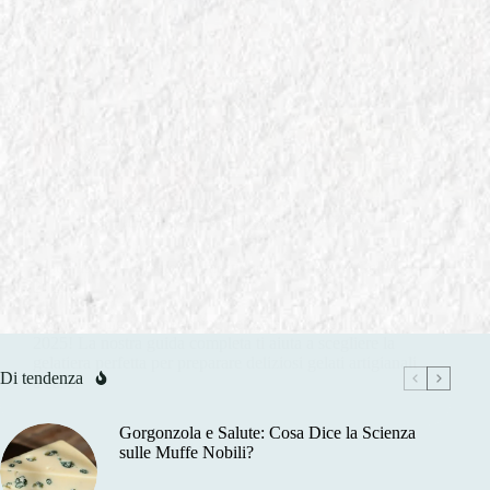
In
GUIDE ALL' ACQUISTO AMAZON
Macchine per Gelato Domestiche: Le Migliori Gelatiere
2025
Scopri le migliori macchine per gelato domestiche
2025! La nostra guida completa ti aiuta a scegliere la
gelatiera perfetta per preparare deliziosi gelati artigianali
Di tendenza
a casa.
Gorgonzola e Salute: Cosa Dice la Scienza
sulle Muffe Nobili?