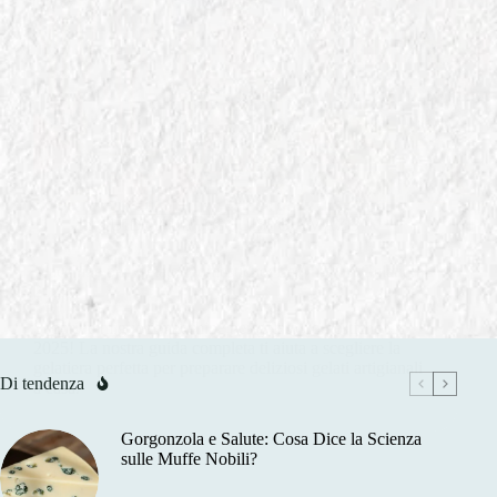
In
GUIDE ALL' ACQUISTO AMAZON
Macchine per Gelato Domestiche: Le Migliori Gelatiere
2025
Scopri le migliori macchine per gelato domestiche
2025! La nostra guida completa ti aiuta a scegliere la
gelatiera perfetta per preparare deliziosi gelati artigianali
Di tendenza
a casa.
Gorgonzola e Salute: Cosa Dice la Scienza
sulle Muffe Nobili?