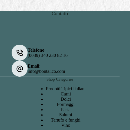
Contatti
Telefono
(0039) 340 230 82 16
Email:
info@bontalico.com
Shop Categories
Prodotti Tipici Italiani
Carni
Dolci
Formaggi
Pasta
Salumi
Tartufo e funghi
Vino