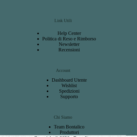
Link Utili
Help Center
Politica di Reso e Rimborso
Newsletter
Recensioni
Account
Dashboard
Utente
Wishlist
S
pedizioni
Support
o
Chi Siamo
Team Bontalico
Produttori