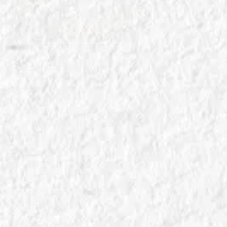
IN
PROCESSO DI PRODUZIONE
DEL FORMAGGIO
Pastorizzazione del
Latte: Processo e
Importanza
Scopri cos'è la
Pastorizzazione del Latte e
perché è fondamentale per
la nostra salute. Un
processo che garantisce
sicurezza alimentare e
conservazione ottimale del
prodotto