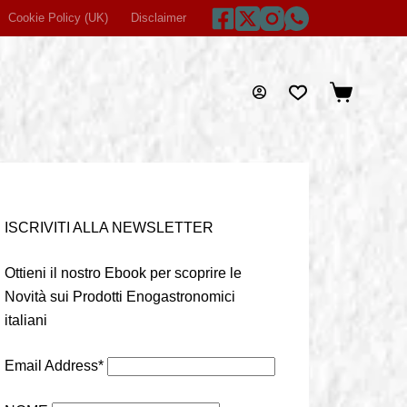
Cookie Policy (UK)
Disclaimer
Home
Imprint
Privacy Statem
Carrello
ISCRIVITI ALLA NEWSLETTER
Ottieni il nostro Ebook per scoprire le
Novità sui Prodotti Enogastronomici
italiani
Email Address*