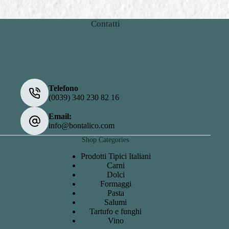
Contatti
Telefono
(0039) 340 230 82 16
Email:
info@bontalico.com
Shop Categories
Prodotti Tipici Italiani
Carni
Dolci
Formaggi
Pasta
Salumi
Tartufo e funghi
Vino