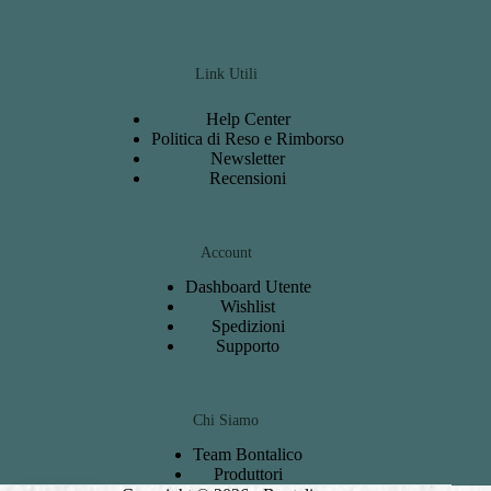
Link Utili
Help Center
Politica di Reso e Rimborso
Newsletter
Recensioni
Account
Dashboard
Utente
Wishlist
S
pedizioni
Support
o
Chi Siamo
Team Bontalico
Produttori