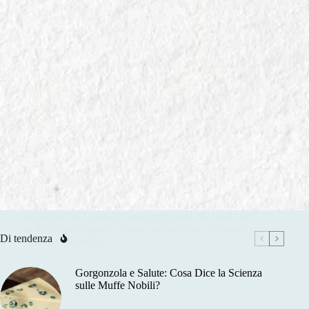
In
GUIDE ALL' ACQUISTO AMAZON
Contenitori Lievitazione Pizza: Set Amazon per Impasti
a Lunga Maturazione
Scopri i migliori contenitori per lievitazione pizza
disponibili su Amazon. Guida completa alla scelta del
set ideale per impasti a lunga maturazione, per pizze più
Di tendenza
leggere e digeribili.
Gorgonzola e Salute: Cosa Dice la Scienza
sulle Muffe Nobili?