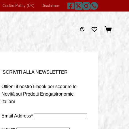
Cookie Policy (UK)
Disclaimer
Home
Imprint
Privacy Statem
Carrello
ISCRIVITI ALLA NEWSLETTER
Ottieni il nostro Ebook per scoprire le
Novità sui Prodotti Enogastronomici
italiani
Email Address*