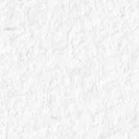
IN
GUIDE ALL' ACQUISTO
AMAZON
Macchine per Gelato
Domestiche: Le Migliori
Gelatiere 2025
Scopri le migliori macchine
per gelato domestiche
2025! La nostra guida
completa ti aiuta a
scegliere la gelatiera
perfetta per preparare
deliziosi gelati artigianali a
casa.