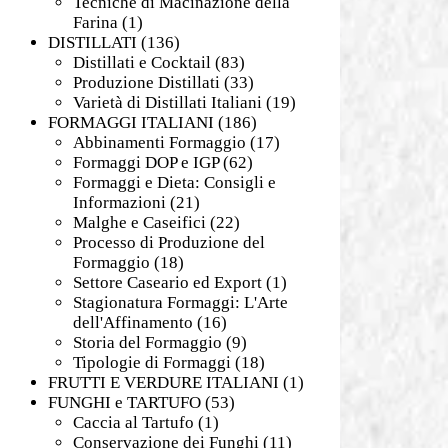
Tecniche di Macinazione della
Farina
(1)
DISTILLATI
(136)
Distillati e Cocktail
(83)
Produzione Distillati
(33)
Varietà di Distillati Italiani
(19)
FORMAGGI ITALIANI
(186)
Abbinamenti Formaggio
(17)
Formaggi DOP e IGP
(62)
Formaggi e Dieta: Consigli e
Informazioni
(21)
Malghe e Caseifici
(22)
Processo di Produzione del
Formaggio
(18)
Settore Caseario ed Export
(1)
Stagionatura Formaggi: L'Arte
dell'Affinamento
(16)
Storia del Formaggio
(9)
Tipologie di Formaggi
(18)
FRUTTI E VERDURE ITALIANI
(1)
FUNGHI e TARTUFO
(53)
Caccia al Tartufo
(1)
Conservazione dei Funghi
(11)