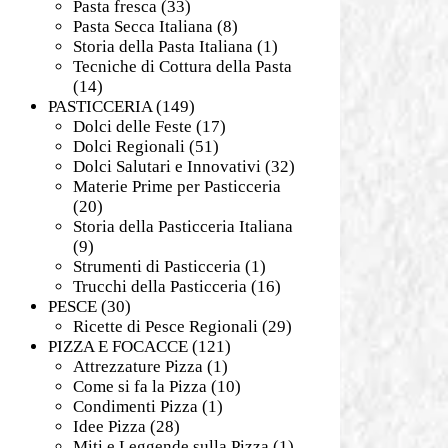
Pasta fresca
(33)
Pasta Secca Italiana
(8)
Storia della Pasta Italiana
(1)
Tecniche di Cottura della Pasta
(14)
PASTICCERIA
(149)
Dolci delle Feste
(17)
Dolci Regionali
(51)
Dolci Salutari e Innovativi
(32)
Materie Prime per Pasticceria
(20)
Storia della Pasticceria Italiana
(9)
Strumenti di Pasticceria
(1)
Trucchi della Pasticceria
(16)
PESCE
(30)
Ricette di Pesce Regionali
(29)
PIZZA E FOCACCE
(121)
Attrezzature Pizza
(1)
Come si fa la Pizza
(10)
Condimenti Pizza
(1)
Idee Pizza
(28)
Miti e Leggende sulla Pizza
(1)