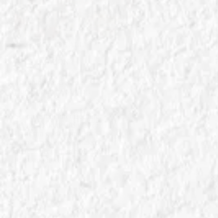
In
GUIDE ALL'
ACQUISTO
AMAZON
Macchine per Gelato
Domestiche: Le Migliori
Gelatiere 2025
Scopri le migliori macchine
per gelato domestiche 2025!
La nostra guida completa ti
aiuta a scegliere la gelatiera
perfetta per preparare deliziosi
gelati artigianali a casa.