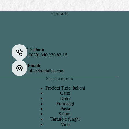
Contatti
Telefono
(0039) 340 230 82 16
Email:
info@bontalico.com
Shop Categories
Prodotti Tipici Italiani
Carni
Dolci
Formaggi
Pasta
Salumi
Tartufo e funghi
Vino