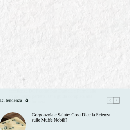
In
Tagli Carne Maiale
Prosciutto Crudo: Guida ai Prosciutti DOP Italiani e ai
Loro Segreti
Scopri i segreti del Prosciutto Crudo italiano: dalle
eccellenze DOP come San Daniele e Parma alla
stagionatura perfetta. Una guida completa alla
Di tendenza
tradizione salumiera
Gorgonzola e Salute: Cosa Dice la Scienza
sulle Muffe Nobili?