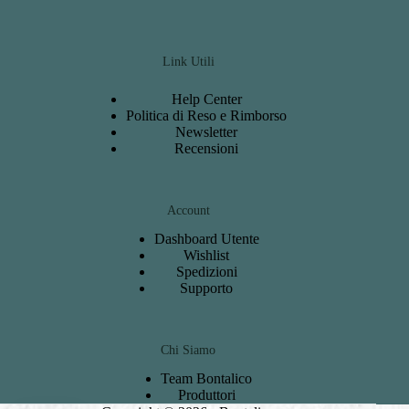
Link Utili
Help Center
Politica di Reso e Rimborso
Newsletter
Recensioni
Account
Dashboard
Utente
Wishlist
S
pedizioni
Support
o
Chi Siamo
Team Bontalico
Produttori