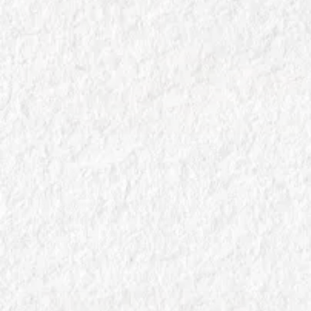
In
GUIDE ALL' ACQUISTO AMAZON
Pala per Pizza in Legno vs Metallo: Quale Scegliere su
Amazon?
Scopri i vantaggi e gli svantaggi delle pale per pizza in
legno e metallo. Guida completa alla scelta della
migliore pala per pizza su Amazon per risultati
professionali.