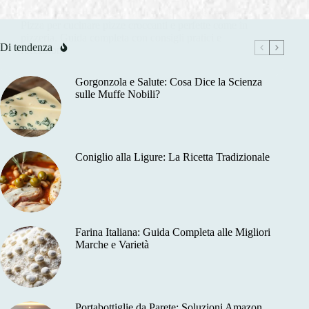
Scopri come scegliere la migliore Pietra Refrattaria per
Pizza per cucinare pizze croccanti e perfette come in
pizzeria. Guida completa con consigli pratici e
Di tendenza
recensioni
Gorgonzola e Salute: Cosa Dice la Scienza
sulle Muffe Nobili?
Coniglio alla Ligure: La Ricetta Tradizionale
Farina Italiana: Guida Completa alle Migliori
Marche e Varietà
Portabottiglie da Parete: Soluzioni Amazon